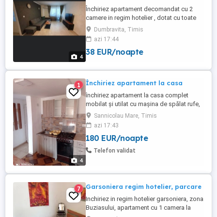
Închiriez apartament decomandat cu 2
camere in regim hotelier , dotat cu toate
utilitățile si intrare discreta prin spatele
Dumbravita, Timis
blocului ,zona Dumbravita in spate la
azi 17:44
kaufland , strada Florența , accept si
38 EUR/noapte
escorte! Preț 200 lei noapte Publi24
4
Închiriez apartament la casa
1
închiriez apartament la casa complet
mobilat și utilat cu mașina de spălat rufe,
frigider, cuptor cu aragaz, mai multe
Sannicolau Mare, Timis
detalii la telefon.
azi 17:43
180 EUR/noapte
Telefon validat
4
Garsoniera regim hotelier, parcare
7
Inchiriez in regim hotelier garsoniera, zona
Buziasului, apartament cu 1 camera la
etajul 1 Dispune de pat matrimonial +1