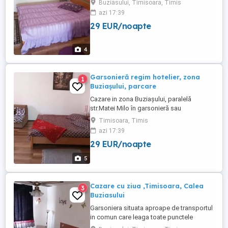
Buziasului, Timisoara, Timis
fotoliu pat, masina de spalat, baie cu dus.
azi 17:39
Parcare in fata imobilului, internet wifi, Tv.
29 EUR/noapte
Pret de la 150 lei noapte min.2 nopti (1-2
persoane)
4
Garsonieră regim hotelier, zona
1
Buziașului, parcare
Cazare in zona Buziașului, paralelă
str.Matei Milo în garsonieră sau
apartament, 1-4 persoane. Preț de la 140
Timisoara, Timis
lei noapte minim 7 zile(1-2persoane)
azi 17:39
Parcare gratuită. Wifi+Tv
29 EUR/noapte
5
Cazare cu ziua ,Timisoara, Calea
3
Buziasului
Garsoniera situata aproape de transportul
in comun care leaga toate punctele
orasului, 7 minute de Lidl Buziasului si