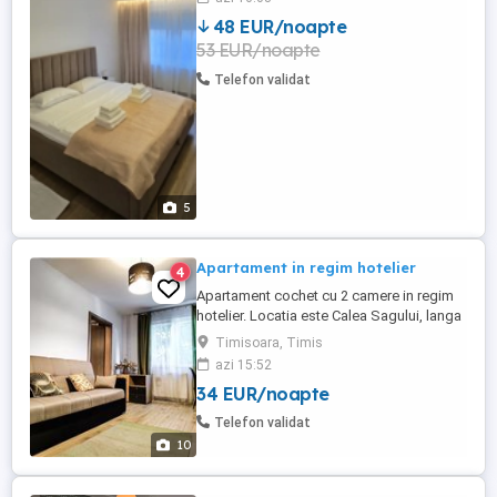
Pentru decont oferim e-Factura. Pretul
48 EUR/noapte
afisat este pentru minim 5 nopti de cazare.
53 EUR/noapte
Telefon validat
5
Apartament in regim hotelier
4
Apartament cochet cu 2 camere in regim
hotelier. Locatia este Calea Sagului, langa
Shopping City Mall. Apartamentul este cu
Timisoara, Timis
2 camere, semidecomandat, complet
azi 15:52
utilat si mobilat cu stil. Living cu canapea
34 EUR/noapte
extensibila si dormitor cu pat matrimonial.
Utilitati: Masina de spalat cu uscator de
Telefon validat
haine, frigider, ...
10