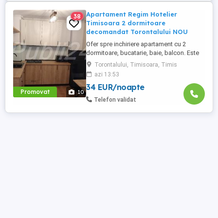
Apartament Regim Hotelier
38
Timisoara 2 dormitoare
decomandat Torontalului NOU
Ofer spre inchiriere apartament cu 2
dormitoare, bucatarie, baie, balcon. Este
complet utilat si mobilat nou, clima,
Torontalului, Timisoara, Timis
internet, tv, video interfon masina de
azi 13:53
spalat haine, lenjerii, prosoape,
34 EUR/noapte
consumabile. In incinta complexului de
Promovat
10
apartamente se afla un supermarket si loc
Telefon validat
de joaca pentru copii. Apartamentul ...