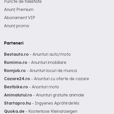
Puncte de fidelitate
Anunț Premium
Abonament VIP
Anunț promo
Parteneri
Bestauto.ro
- Anunturi auto/moto
Romimo.ro
- Anunturi imobiliare
Romjob.ro
- Anunturi locuri de munca
Cazare24.ro
- Anunturi cu oferte de cazare
Bestbike.ro
- Anunturi moto
Animalutul.ro
- Anunturi gratuite animale
Startapro.hu
- Ingyenes Apróhirdetés
Quoka.de
- Kostenlose Kleinanzeigen