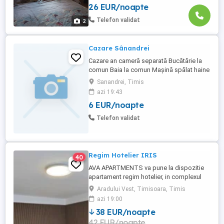
26 EUR/noapte
Telefon validat
2
Cazare Sânandrei
Cazare an cameră separată Bucătărie la
comun Baia la comun Mașină spălat haine
la comun Plata include toate utilitățile Nu
Sanandrei, Timis
se percepe alte taxe
azi 19:43
6 EUR/noapte
Telefon validat
Regim Hotelier IRIS
40
AVA APARTMENTS va pune la dispozitie
apartament regim hotelier, in complexul
rezidential IRIS, aproape de Iulius Town,
Aradului Vest, Timisoara, Timis
complet mobilat si echipat cu loc de
azi 19:00
parcare privat inclus. Pentru firme si
38 EUR/noapte
decont oferim e-Factura. Pentru mai multe
42 EUR/noapte
detalii, va rog apelati nr de teleton