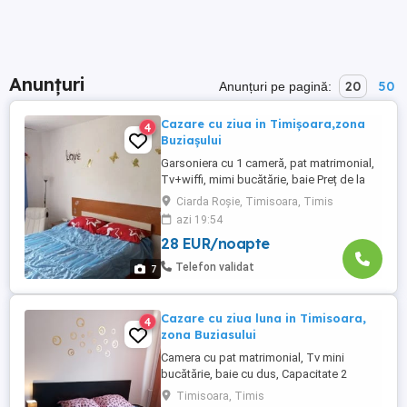
Anunțuri
20
50
Anunțuri pe pagină:
Cazare cu ziua in Timișoara,zona
4
Buziașului
Garsoniera cu 1 cameră, pat matrimonial,
Tv+wiffi, mimi bucătărie, baie Preț de la
130 lei min.4 nopți Preț 150 lei 1 noapte
Ciarda Roșie, Timisoara, Timis
azi 19:54
28 EUR/noapte
Telefon validat
7
Cazare cu ziua luna in Timisoara,
4
zona Buziasului
Camera cu pat matrimonial, Tv mini
bucătărie, baie cu dus, Capacitate 2
persoane Preț de la 130 ei noapte după 4
Timisoara, Timis
nopti. Preț 160 lei noapte