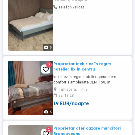
Telefon validat
5
Proprietar închiriez în regim
7
hotelier fix in centru
Inchiriez in regim hotelier garsoniere
confort 1 amplasate CENTRAL in
Timisoara, aproape zona Balcescu (1 km
Timisoara, Timis
de Piata Victoriei), situate aproape atat de
azi 18:28
Universitatea de Vest & Politehnica cat si
19 EUR/noapte
de Spitalul Judetean, Maternitate sau
Oncohelp, amenajate modern cu finisaje
5
calitative, adresate persoanelor ...
Proprietar ofer cazare muncitori
1
Brancoveanu