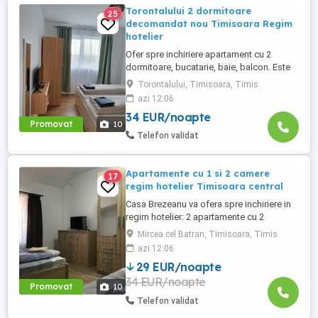
Torontalului 2 dormitoare
25
decomandat nou Timisoara Regim
hotelier
Ofer spre inchiriere apartament cu 2
dormitoare, bucatarie, baie, balcon. Este
complet utilat si mobilat nou, clima,
Torontalului, Timisoara, Timis
internet, tv, video interfon masina de
azi 12:06
spalat haine, lenjerii, prosoape,
34 EUR/noapte
consumabile. In incinta complexului de
Promovat
10
apartamente se afla un supermarket si loc
Telefon validat
de joaca pentru copii. Apartamentul ...
Apartamente cu 1 si 2 camere
17
regim hotelier Timisoara central
Casa Brezeanu va ofera spre inchiriere in
regim hotelier: 2 apartamente cu 2
dormitoare, baie si bucatarie proprie. (4
Mircea cel Batran, Timisoara, Timis
locuri cazare in fiecare apartament) 1
azi 12:06
apartament cu 1 dormitor, baie si
29 EUR/noapte
bucatarie proprie. (3 locuri cazare) Fiecare
34 EUR/noapte
apartament dispune de bucatarie complet
Promovat
10
utilata,baie cu cabina ...
Telefon validat