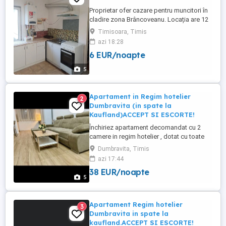
Proprietar ofer cazare pentru muncitori în
cladire zona Brâncoveanu. Locația are 12
paturi, 2 bucatarii,2 băi cu duşuri ,mașină
Timisoara, Timis
de spălat rufe.Spațiul este complet
azi 18:28
amenajat si se pretează pentru cazare de
6 EUR/noapte
muncitori. Prețul este de 30 lei persoana
pe zi,incluzând utilitățile. Nu se închiriază
5
in regim ...
Apartament in Regim hotelier
2
Dumbravita (in spate la
Kaufland)ACCEPT SI ESCORTE!
Închiriez apartament decomandat cu 2
camere in regim hotelier , dotat cu toate
utilitățile si intrare discreta prin spatele
Dumbravita, Timis
blocului ,zona Dumbravita in spate la
azi 17:44
kaufland , strada Florența,accept si
38 EUR/noapte
escorte! Preț 200 lei noapte Publi24
5
Apartament Regim hotelier
3
Dumbravita in spate la
kaufland.ACCEPT SI ESCORTE!