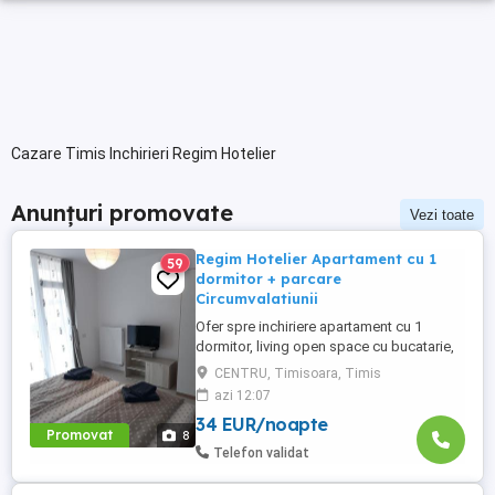
Cazare Timis Inchirieri Regim Hotelier
Anunțuri promovate
Vezi toate
Regim Hotelier Apartament cu 1
59
dormitor + parcare
Circumvalatiunii
Ofer spre inchiriere apartament cu 1
dormitor, living open space cu bucatarie,
baie, terasa. Este complet utilat si mobilat
CENTRU, Timisoara, Timis
nou, clima, internet, tv, masina de spalat
azi 12:07
haine, lenjerii, prosoape, consumabile.
34 EUR/noapte
Apartamentul este situat in centrul orasului
Promovat
8
la 500m de Catedrala, 600m de spitalul
Telefon validat
Luis Turcanu, ...