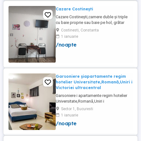
party, ...
Cazare Costinești
Cazare Costinești,camere duble și triple
cu baie proprie sau baie pe hol, grătar
frigider curte,parcare proprie , prețuri
Costinesti, Constanta
începând de la 150 lei pe noapte,telefon
1 ianuarie
/noapte
Garsoniere șiapartamente regim
hotelier Universitate,Romană,Uniri i
Victoriei ultracentral
Garsoniere i apartamente regim hotelier
Universitate,Romană,Uniri i
Victoriei,renovate recent i utilate complet.
Sector 1, Bucuresti
Preț: De la 120-200 lei pentru 3 ore Preț
1 ianuarie
garsoniere 120-200 lei pentru noapte Preț
/noapte
apartamente 200-300 lei pentru noapte
Cazare muncitori