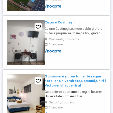
hotelier, petreceri copii, pool party 30 ,
/noapte
onomastici , nunti , botezuri, team building
, filmări , ședințe foto, clipuri video, pool
party, ...
Cazare Costinești
Cazare Costinești,camere duble și triple
cu baie proprie sau baie pe hol, grătar
frigider curte,parcare proprie , prețuri
Costinesti, Constanta
începând de la 150 lei pe noapte,telefon
1 ianuarie
/noapte
Garsoniere șiapartamente regim
hotelier Universitate,Romană,Uniri i
Victoriei ultracentral
Garsoniere i apartamente regim hotelier
Universitate,Romană,Uniri i
Victoriei,renovate recent i utilate complet.
Sector 1, Bucuresti
Preț: De la 120-200 lei pentru 3 ore Preț
1 ianuarie
garsoniere 120-200 lei pentru noapte Preț