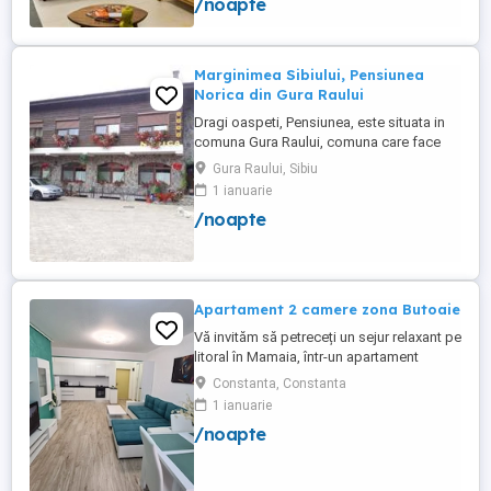
/noapte
apartamente 200-300 lei pentru noapte
Cazare muncitori
Marginimea Sibiului, Pensiunea
Norica din Gura Raului
Dragi oaspeti, Pensiunea, este situata in
comuna Gura Raului, comuna care face
parte din salba celor mai vechi, frumoase
Gura Raului, Sibiu
si instarite asezari ce alcatuiesc
1 ianuarie
Marginimea Sibiului, la 18 km de Sibiu in
/noapte
directia Sebes (Cristian, Orlat, Gura
Raului). Pentru cazare va stau la dispozitie
14 locuri in 7 camere ...
Apartament 2 camere zona Butoaie
Vă invităm să petreceți un sejur relaxant pe
litoral în Mamaia, într-un apartament
modern, situat în complexul Moonlight,
Constanta, Constanta
Residence, zona centrală una dintre cele
1 ianuarie
mai căutate locații din stațiune. Locație
/noapte
excelentă la doar câțiva pași de plajă,
restaurante, cluburi și puncte de atracție.
Etaj 8 ...