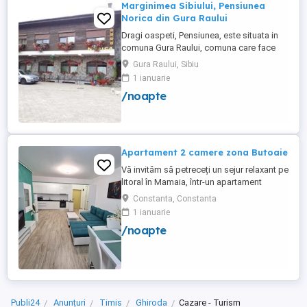
Marginimea Sibiului, Pensiunea
Norica din Gura Raului
Dragi oaspeti, Pensiunea, este situata in
comuna Gura Raului, comuna care face
parte din salba celor mai vechi, frumoase
Gura Raului, Sibiu
si instarite asezari ce alcatuiesc
1 ianuarie
Marginimea Sibiului, la 18 km de Sibiu in
/noapte
directia Sebes (Cristian, Orlat, Gura
Raului). Pentru cazare va stau la dispozitie
14 locuri in 7 camere ...
Apartament 2 camere zona Butoaie
Vă invităm să petreceți un sejur relaxant pe
litoral în Mamaia, într-un apartament
modern, situat în complexul Moonlight,
Constanta, Constanta
Residence, zona centrală una dintre cele
1 ianuarie
mai căutate locații din stațiune. Locație
/noapte
excelentă la doar câțiva pași de plajă,
restaurante, cluburi și puncte de atracție.
Etaj 8 ...
Publi24
Anunțuri
Timis
Ghiroda
Cazare - Turism