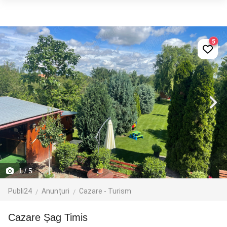
5
1
/ 5
Publi24
Anunțuri
Cazare - Turism
Cazare Șag Timis