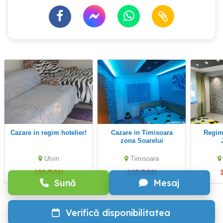
Cazare in regim hotelier!
Cazare in Timisoara
regim hotelier zona
zona Soarelui
Utvin
Timisoara
100 RON
115 RON
Sună
Mesaj
Verifică disponibilitatea