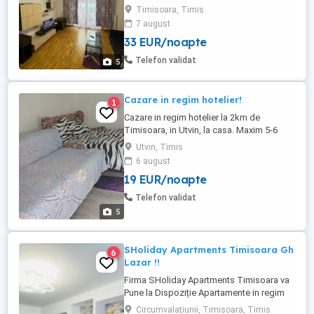
apartamentele sunt utilate și mobilate la
Timisoara, Timis
nivel de lux , preț 175 ron Disponibil pentru
7 august
închiriere pe termen scurt zilnic weekend
33 EUR/noapte
Bucură-te de confortul unei locuințe
moderne, complet mobilate și utilate,
Telefon validat
5
perfectă pentru ...
Cazare in regim hotelier!
1
Cazare in regim hotelier la 2km de
Timisoara, in Utvin, la casa. Maxim 5-6
persoane. Dormitor, bucatarie si baie. 50
Utvin, Timis
lei de persoană pe noapte.
6 august
19 EUR/noapte
Telefon validat
5
SHoliday Apartments Timisoara Gh
6
Lazar !!
Firma SHoliday Apartments Timisoara va
Pune la Dispoziție Apartamente in regim
Hotelier de la : 1 camera la 2 camere sau 3
Circumvalațiunii, Timisoara, Timis