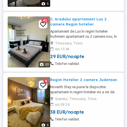
5
C. Aradului apartament Lux 2
41
camere Regim hotelier
Apartament de Lux în regim hotelier
Închiriem apartament cu 2 camere nou, în
bloc nou, zona Aradului aproape de Iulius
Timisoara, Timis
mall și Amazonia Parcare publică 1
azi 10:46
dormitor cu pat dublu 2 persoane 1 living
29 EUR/noapte
cu canapea extensibila Pt 2 persoane 1
baie 1 bucătărie Complet mobilat utilat
Telefon validat
10
Mașina spălat rufe Mașină ...
Regim Hotelier 2 camere Judetean
4
Novarth Stay va pune la dispozitie
apartament in regim hotelier vis a vis de
spitalul Judetean si 2 minute de
Soarelui, Timisoara, Timis
McDonald s. Apartamentul este compus
azi 08:24
dintr-un dormitor cu pat matrimonial,
38 EUR/noapte
living, bucatarie si baie. Complet mobilat
si utilat cu toate dotarile necesare pentru
Telefon validat
sederea dumneavoastra. Pentru ...
5