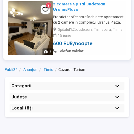
2 camere Spital Județean
2
UranusPlaza
Proprietar ofer spre închiriere apartament
cu 2 camere în complexul Uranus Plaza,
lângă Spitalul Județean. Apartament
Spitalul%2bJudetean, Timisoara, Timis
modern, cu suprafață utilă de 60 mp +
15 iunie
terasă generoasă de 10 mp, ideal pentru
600 EUR/noapte
confort și relaxare. Complet mobilat și
utilat, luminos și bine compartimentat,
Telefon validat
5
situat într-un complex ...
Publi24
Anunțuri
Timis
Cazare - Turism
Categorii
Județe
Localități