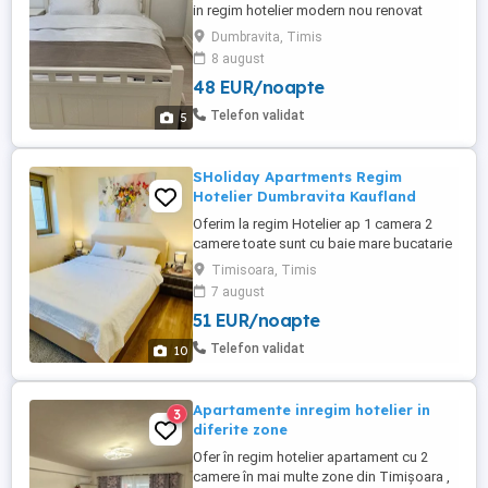
in regim hotelier modern nou renovat
mobilat la 200 metri de Iulius Mall si la 5
Dumbravita, Timis
min de centrul orasului pret 250 ron pe zi
8 august
.Aleea Ionel Perlea.
48 EUR/noapte
Telefon validat
5
SHoliday Apartments Regim
Hotelier Dumbravita Kaufland
Oferim la regim Hotelier ap 1 camera 2
camere toate sunt cu baie mare bucatarie
mare balcon hol mare totul este cu gust
Timisoara, Timis
acum in Zona Nord Timisoara Calea
7 august
Lipovei Gheorghe Lazar si Dumbravita la
51 EUR/noapte
Parter cu parcare in fața geamului ...
locatie perfecta Iulius mall aproape
Telefon validat
10
,faramacii , piata ...
Apartamente inregim hotelier in
3
diferite zone
Ofer în regim hotelier apartament cu 2
camere în mai multe zone din Timișoara ,