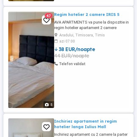
Regim hotelier 2 camere IRIS 5
47
AVA APARTMENTS va pune la dispozitie in
regim hotelier apartament 2 camere
decomandat, complet echipat si mobilat,
Aradului, Timisoara, Timis
in complex rezidential IRIS, aproape de
azi 07:00
Iulius Town. Pentru decont oferim e-
38 EUR/noapte
Factura. Pretul afisat este pentru minim 5
44 EUR/noapte
nopti de cazare.
Telefon validat
5
Inchiriez apartament in regim
hotelier langa Iulius Mall
Inchiriez apartament cu 2 camere la parter