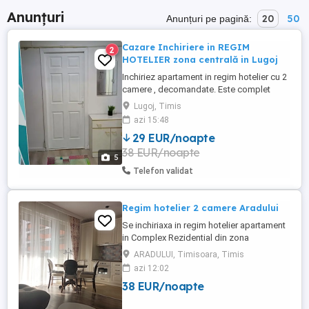
Anunțuri
20
50
Anunțuri pe pagină:
Cazare Inchiriere in REGIM
2
HOTELIER zona centrală in Lugoj
Inchiriez apartament in regim hotelier cu 2
camere , decomandate. Este complet
mobilat și utilat. Se afla in zona
Lugoj, Timis
ultracentrala la 20 m de Universitatea
azi 15:48
Draga. Are cablu TV și Wi-Fi, încălzirea se
29 EUR/noapte
face cu centrala pe gaz. Se închiriază la
38 EUR/noapte
maxim 6 persoane pe o perioada de
5
minim 3 nopti. PREȚUL ESTE ...
Telefon validat
Regim hotelier 2 camere Aradului
Se inchiriaxa in regim hotelier apartament
in Complex Rezidential din zona
Aradului.Detine centrala termica,aer
ARADULUI, Timisoara, Timis
conditionat,tv,frigider,masina de spalat. Pt
azi 12:02
rezervari si detalii sunati. Pret 200 Ron
38 EUR/noapte
noapte