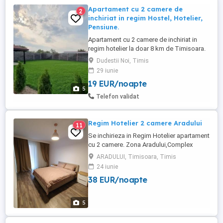
Apartament cu 2 camere de
2
inchiriat in regim Hostel, Hotelier,
Pensiune.
Apartament cu 2 camere de inchiriat in
regim hotelier la doar 8 km de Timisoara.
La proprietate gasiti toate conditile de
Dudestii Noi, Timis
care aveti nevoie, loc de parcare asigurat,
29 iunie
curte + parc generos. Pretul este 99 lei zi
19 EUR/noapte
Se poate inchiria si 1 singura zi. Netflix
5
ON. Va asteptam cu drag.
Telefon validat
Regim Hotelier 2 camere Aradului
11
Se inchirieza in Regim Hotelier apartament
cu 2 camere. Zona Aradului,Complex
Rezidential. Apartamentul este utilat și
ARADULUI, Timisoara, Timis
dotat complet ,aer condiționat, centrala
24 iunie
termica,videointerfon. Preț 200 Ron
38 EUR/noapte
noapte
5