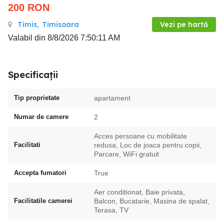
200
RON
Timis
,
Timisoara
Vezi pe hartă
Valabil din 8/8/2026 7:50:11 AM
Specificații
Tip proprietate
apartament
Numar de camere
2
Acces persoane cu mobilitate
Facilitati
redusa, Loc de joaca pentru copii,
Parcare, WiFi gratuit
Accepta fumatori
True
Aer conditionat, Baie privata,
Facilitatile camerei
Balcon, Bucatarie, Masina de spalat,
Terasa, TV