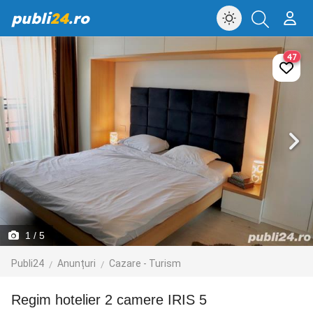
publi
24
.ro
47
1
/ 5
Publi24
Anunțuri
Cazare - Turism
Regim hotelier 2 camere IRIS 5