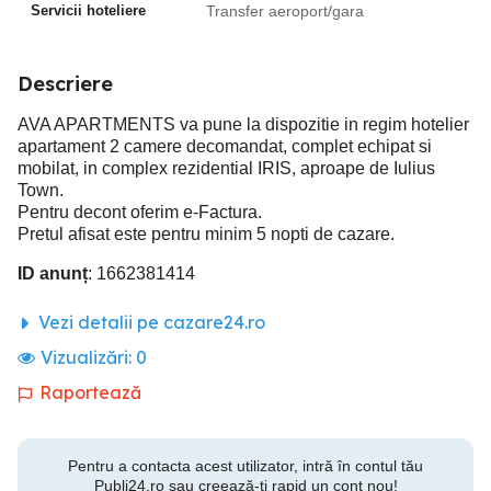
Servicii hoteliere
Transfer aeroport/gara
Descriere
AVA APARTMENTS va pune la dispozitie in regim hotelier
apartament 2 camere decomandat, complet echipat si
mobilat, in complex rezidential IRIS, aproape de Iulius
Town.
Pentru decont oferim e-Factura.
Pretul afisat este pentru minim 5 nopti de cazare.
ID anunț
: 1662381414
Vezi detalii pe cazare24.ro
Vizualizări:
0
Raportează
Pentru a contacta acest utilizator, intră în contul tău
Publi24.ro sau creează-ți rapid un cont nou!