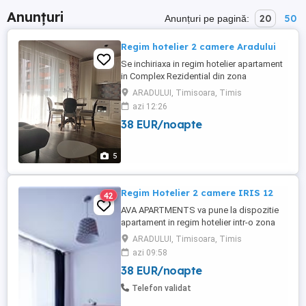
Anunțuri
20
50
Anunțuri pe pagină:
Regim hotelier 2 camere Aradului
Se inchiriaxa in regim hotelier apartament
in Complex Rezidential din zona
Aradului.Detine centrala termica,aer
ARADULUI, Timisoara, Timis
conditionat,tv,frigider,masina de spalat. Pt
azi 12:26
rezervari si detalii sunati. Pret 200 Ron
38 EUR/noapte
noapte
5
Regim Hotelier 2 camere IRIS 12
42
AVA APARTMENTS va pune la dispozitie
apartament in regim hotelier intr-o zona
linistita - complexul rezidential Iris
ARADULUI, Timisoara, Timis
aproape de Iulius Town. Apartamentul
azi 09:58
este compus dintr-un dormitor cu pat
38 EUR/noapte
matrimonial, living open space cu
bucataria, dressing, baie si 2 balcoane de
Telefon validat
8mp fiecare. Complet mobilat si utilat ...