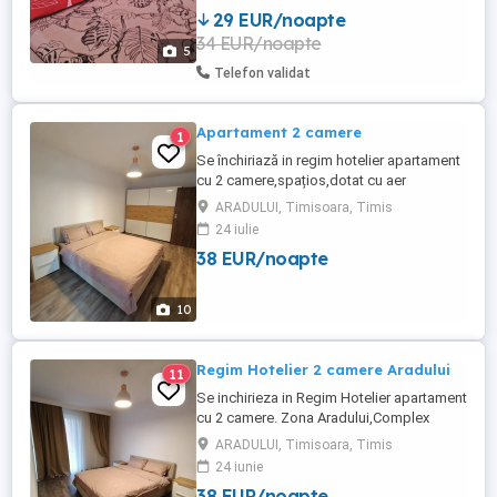
bariera. Apartamentul este mobilat si utilat
29 EUR/noapte
nou, apartamentul dispune de Clima,
34 EUR/noapte
centrala proprie, totul este nou si renovat.
5
Internet+cablu ...
Telefon validat
Apartament 2 camere
1
Se închiriază in regim hotelier apartament
cu 2 camere,spațios,dotat cu aer
condiționat, încălzire în
ARADULUI, Timisoara, Timis
pardoseală,balcon, frigider , mașina de
24 iulie
spălat.Se afla într-o zonă liniștită în
38 EUR/noapte
Complex Rezidential,zona Aradului. Preț
200 ron noapte.
10
Regim Hotelier 2 camere Aradului
11
Se inchirieza in Regim Hotelier apartament
cu 2 camere. Zona Aradului,Complex
Rezidential. Apartamentul este utilat și
ARADULUI, Timisoara, Timis
dotat complet ,aer condiționat, centrala
24 iunie
termica,videointerfon. Preț 200 Ron
38 EUR/noapte