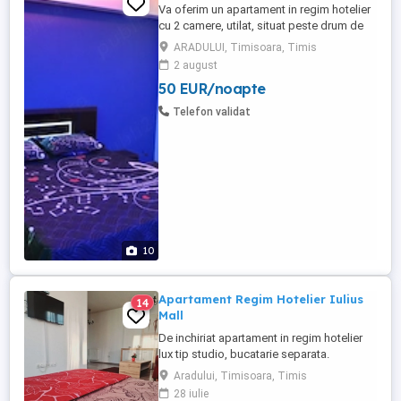
Va oferim un apartament in regim hotelier
cu 2 camere, utilat, situat peste drum de
Iulius Mall la etajul 1 cu lift. Apartamentul
ARADULUI, Timisoara, Timis
este clasificat de Ministerul
2 august
Turismului,notat cu 9.6 pe Booking se
50 EUR/noapte
emite factura. Cazare minim 3 nopti, pret
250 ron noapte, perioadelor mai lungi se
Telefon validat
aplica discount.
10
Apartament Regim Hotelier Iulius
14
Mall
De inchiriat apartament in regim hotelier
lux tip studio, bucatarie separata.
Apartamentul se afla la bloc nou imobilul
Aradului, Timisoara, Timis
dispune de 2 lifturi, parcare privata cu
28 iulie