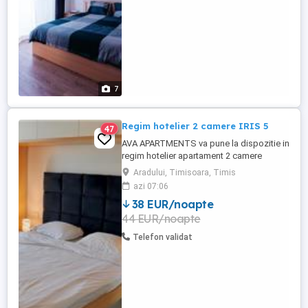
7
Regim hotelier 2 camere IRIS 5
47
AVA APARTMENTS va pune la dispozitie in
regim hotelier apartament 2 camere
decomandat, complet echipat si mobilat,
Aradului, Timisoara, Timis
in complex rezidential IRIS, aproape de
azi 07:06
Iulius Town. Pentru decont oferim e-
38 EUR/noapte
Factura. Pretul afisat este pentru minim 5
44 EUR/noapte
nopti de cazare.
Telefon validat