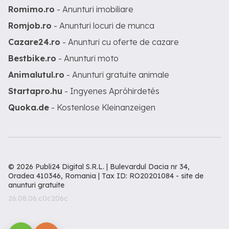
Romimo.ro
- Anunturi imobiliare
Romjob.ro
- Anunturi locuri de munca
Cazare24.ro
- Anunturi cu oferte de cazare
Bestbike.ro
- Anunturi moto
Animalutul.ro
- Anunturi gratuite animale
Startapro.hu
- Ingyenes Apróhirdetés
Quoka.de
- Kostenlose Kleinanzeigen
© 2026 Publi24 Digital S.R.L. | Bulevardul Dacia nr 34,
Oradea 410346, Romania | Tax ID: RO20201084 -
site de
anunturi gratuite
26.08.06.c0c206c