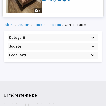
noapte
5
Publi24
Anunțuri
Timis
Timisoara
Cazare - Turism
Categorii
Județe
Localități
Urmărește-ne pe