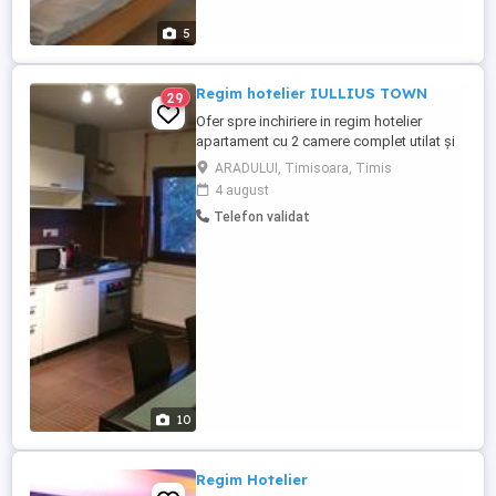
5
Regim hotelier IULLIUS TOWN
29
Ofer spre inchiriere in regim hotelier
apartament cu 2 camere complet utilat și
mobilat chiar vis a vis de IULLIUS TOWN.
ARADULUI, Timisoara, Timis
Apartamentul este compartimentat astfel :
4 august
-hol, -bucătărie, -living, -Hol mic -baie, -
Telefon validat
dormitor, -balcon. Confortul termic este
asigurat de centrala termica proprie și
clima. Preturi ...
10
Regim Hotelier