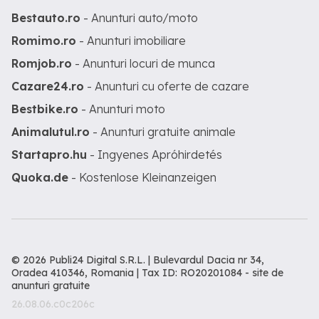
Bestauto.ro
- Anunturi auto/moto
Romimo.ro
- Anunturi imobiliare
Romjob.ro
- Anunturi locuri de munca
Cazare24.ro
- Anunturi cu oferte de cazare
Bestbike.ro
- Anunturi moto
Animalutul.ro
- Anunturi gratuite animale
Startapro.hu
- Ingyenes Apróhirdetés
Quoka.de
- Kostenlose Kleinanzeigen
© 2026 Publi24 Digital S.R.L. | Bulevardul Dacia nr 34,
Oradea 410346, Romania | Tax ID: RO20201084 -
site de
anunturi gratuite
26.08.06.c0c206c