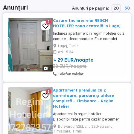
Anunțuri
20
50
Anunțuri pe pagină:
Cazare Inchiriere in REGIM
2
HOTELIER zona centrală in Lugoj
Inchiriez apartament in regim hotelier cu 2
camere , decomandate. Este complet
mobilat și utilat. Se afla in zona
Lugoj, Timis
ultracentrala la 20 m de Universitatea
azi 15:34
Draga. Are cablu TV și Wi-Fi, încălzirea se
29 EUR/noapte
face cu centrala pe gaz. Se închiriază la
38 EUR/noapte
maxim 6 persoane pe o perioada de
5
minim 3 nopti. PREȚUL ESTE ...
Telefon validat
Apartament premium cu 2
1
dormitoare, parcare și utilare
completă - Timișoara - Regim
Hotelier
Apartament în regim hotelier.
Disponibilitate pentru cazări pe termen
lung - 1 an. Zona: Bd. Liviu Rebreanu. Nr.
Bulevardul%2bLivriu%2bRebreanu,
maxim de persoane in apartament: 6
Timisoara, Timis