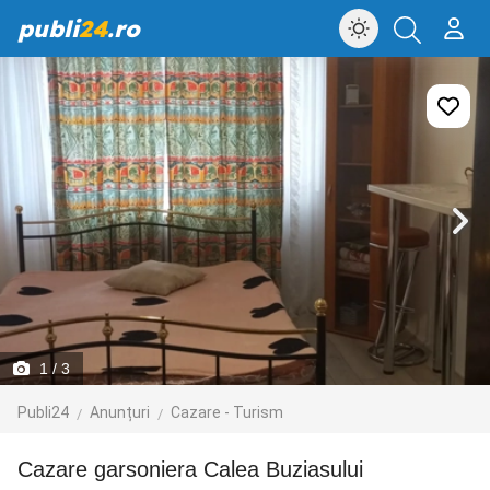
publi
24
.ro
1
/ 3
Publi24
Anunțuri
Cazare - Turism
Cazare garsoniera Calea Buziasului