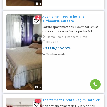
3
Apartament regim hotelier
12
Timisoara, parcare
Cazare apartamente cu 1 dormitor, situat
in Calea Buziașului Ciarda pentru 1-4
persoane. Apartamentul Studio Confort
Ciarda Roșie, Timisoara, Timis
Timișoara, dispune de 1 pat matrimonial,
ieri 09:17
1 pat de 1 persoană, bucătărie utilată
29 EUR/noapte
complet, baie cu dus, mașină de spălat,
plita electrica, microunde Zonă liniștită,
Telefon validat
parcare in fața imobilului. 195 ...
5
Apartament Firenze Regim Hotelier
10
Inchiriez apartament de lux in bloc nou,