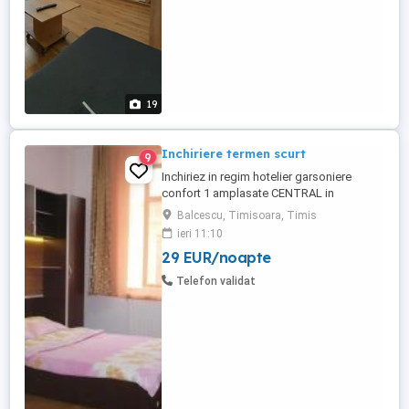
19
Inchiriere termen scurt
9
Inchiriez in regim hotelier garsoniere
confort 1 amplasate CENTRAL in
Timisoara, in zona Balcescu (1 km de
Balcescu, Timisoara, Timis
Piata Victoriei), situate aproape atat de
ieri 11:10
Universitatea de Vest & Politehnica cat si
29 EUR/noapte
de Spitalul Judetean, Maternitate sau
Oncohelp, amenajate modern cu finisaje
Telefon validat
calitative, adresate persoanelor ...