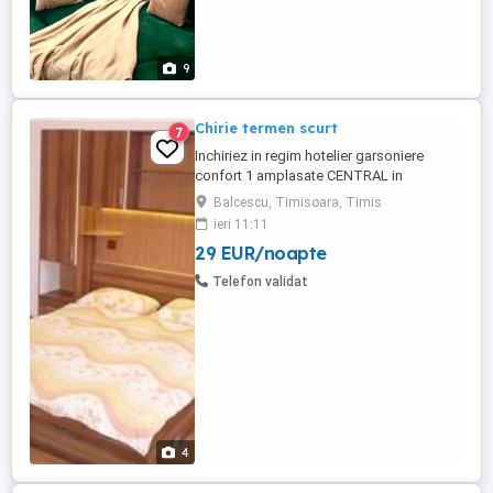
9
Chirie termen scurt
7
Inchiriez in regim hotelier garsoniere
confort 1 amplasate CENTRAL in
Timisoara, in zona Balcescu (1 km de
Balcescu, Timisoara, Timis
Piata Victoriei), situate aproape atat de
ieri 11:11
Universitatea de Vest & Politehnica cat si
29 EUR/noapte
de Spitalul Judetean, Maternitate sau
Oncohelp, amenajate modern cu finisaje
Telefon validat
calitative, adresate persoanelor ...
4