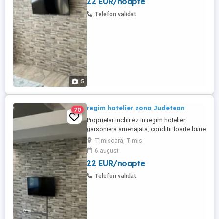
22 EUR/noapte
Telefon validat
5
regim hotelier zona Judetean
70
Proprietar inchiriez in regim hotelier
garsoniera amenajata, conditii foarte bune
, curatenie, lenjerie curata, prosoape, mini
Timisoara, Timis
bucatarie, baie moderna, mobilier nou ,
6 august
pat matrimonial. Este situata aproape de
22 EUR/noapte
mijloace de transport, supermarketuri,
parcuri, cafenele. Pret110lei pe noapte. Tel
Telefon validat
: .