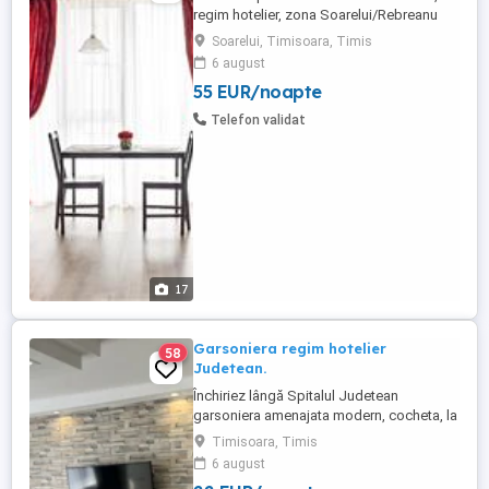
regim hotelier, zona Soarelui/Rebreanu
mobilat si utilat. Pretul este de 55€ pe zi
Soarelui, Timisoara, Timis
Apartamentul este dotat cu lenjerii de pat,
6 august
prosoape, gel de dus, sapun, farfurii, oale,
55 EUR/noapte
tacâmuri, pahare, produse de curățat
Telefon validat
17
Garsoniera regim hotelier
58
Judetean.
Închiriez lângă Spitalul Judetean
garsoniera amenajata modern, cocheta, la
parter, bloc civilizat, ideala pt un popas în
Timisoara, Timis
oraș. Pret 110lei pe noapte. Tel: .
6 august