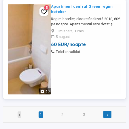
Apartment central Green regim
3
hotelier
Regim hotelier, cladire finalizată 2018, 60€
pe noapte. Apartamentul este dotat și
utilat cu tot ce aveți nevoie inclusiv
Timisoara, Timis
prosoape, lenjerie pat, gel de dus, sapun,
5 august
hârtie igienica, farfurii, oale etc
60 EUR/noapte
Telefon validat
10
›
‹
1
2
3