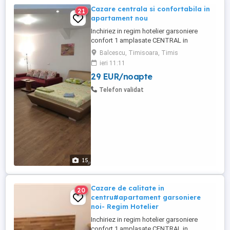
Cazare centrala si confortabila in
21
apartament nou
Inchiriez in regim hotelier garsoniere
confort 1 amplasate CENTRAL in
Timisoara, in zona Balcescu (1 km de
Balcescu, Timisoara, Timis
Piata Victoriei), situate aproape atat de
ieri 11:11
Universitatea de Vest & Politehnica cat si
29 EUR/noapte
de Spitalul Judetean, Maternitate sau
Oncohelp, amenajate modern cu finisaje
Telefon validat
calitative, adresate persoanelor ...
15
Cazare de calitate in
20
centru#apartament garsoniere
noi- Regim Hotelier
Inchiriez in regim hotelier garsoniere
confort 1 amplasate CENTRAL in