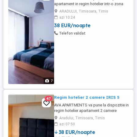
apartament in regim hotelier intr-o zona
linistita - complexul rezidential Iris
ARADULUI, Timisoara, Timis
aproape de Iulius Town. Apartamentul
azi 10:24
este compus dintr-un dormitor cu pat
38 EUR/noapte
matrimonial, living open space cu
bucataria, dressing, baie si 2 balcoane de
Telefon validat
8mp fiecare. Complet mobilat si utilat ...
7
Regim hotelier 2 camere IRIS 5
47
AVA APARTMENTS va pune la dispozitie in
regim hotelier apartament 2 camere
decomandat, complet echipat si mobilat,
Aradului, Timisoara, Timis
in complex rezidential IRIS, aproape de
azi 07:50
Iulius Town. Pentru decont oferim e-
38 EUR/noapte
Factura. Pretul afisat este pentru minim 5