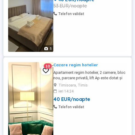
53 EUR/noapte
Telefon validat
5
Cazare regim hotelier
10
Apartament regim hotelier, 2 camere, bloc
nou, parcare privată, lift Ap este dotat și
utilat complet Tv smart, aparat de cafea,
Timisoara, Timis
toaster, microunde, veselă, lenjerii,
ieri 14:24
prosoape Capacitate de dormit 4 pers
40 EUR/noapte
Prețul pt o singură noapte este 300 lei
Negociabil pt mai multe zile 200 lei zi pt
Telefon validat
cine stă ...