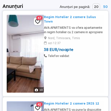
Anunțuri
20
50
Anunțuri pe pagină:
Regim Hotelier 2 camere Iulius
47
Town
AVA APARTMENTS va ofera apartamente
in regim hotelier cu 2 camere in apropiere
de Iulius Town. Apartamentele sunt
Nord, Timisoara, Timis
compuse din living open space, dormitor,
azi 12:37
bucatarie, baie, dressing si balcon iar la
38 EUR/noapte
parterul blocului loc de parcare. Pentru
decont si firme oferim factura. Pretul afisat
Telefon validat
este pentru minim ...
10
Regim Hotelier 2 camere IRIS 12
42
AVA APARTMENTS va pune la dispozitie