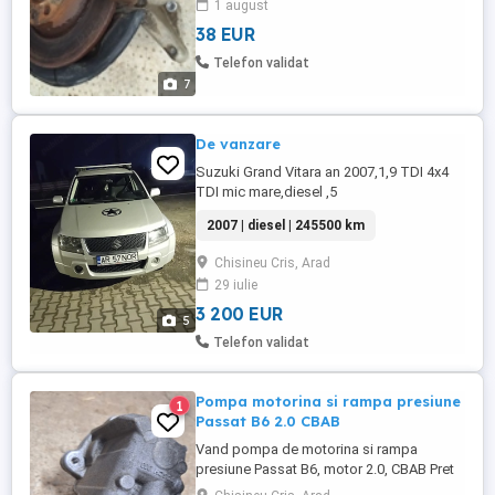
1 august
38 EUR
Telefon validat
7
De vanzare
Suzuki Grand Vitara an 2007,1,9 TDI 4x4
TDI mic mare,diesel ,5
usi,gri,clima,incalzire scaune,folie lateral-
2007 | diesel | 245500 km
spate,acte valabile,stare buna de
functionare mai multe detali
Chisineu Cris, Arad
29 iulie
3 200 EUR
5
Telefon validat
Pompa motorina si rampa presiune
1
Passat B6 2.0 CBAB
Vand pompa de motorina si rampa
presiune Passat B6, motor 2.0, CBAB Pret
pompa 900lei Pret rampa 600 Ambele