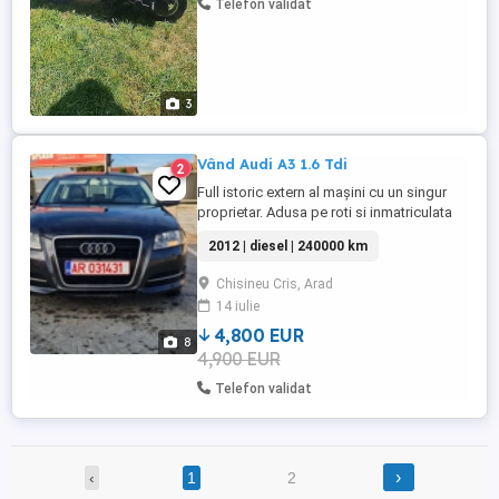
Telefon validat
3
Vând Audi A3 1.6 Tdi
2
Full istoric extern al mașini cu un singur
proprietar. Adusa pe roti si inmatriculata
Dublu climatronic Jante aluminiu
2012 | diesel | 240000 km
Computer de bord Volan piele Geamuri
electrice fata spate Oglinzi electrice
Chisineu Cris, Arad
,încălzite și cu sistem antiorbire Volan
14 iulie
reglabil Pilot automat Abs esp asr
Inchidere centralizata ...
4,800 EUR
8
4,900 EUR
Telefon validat
›
‹
1
2