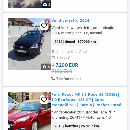
3
Vand vw jetta 2014
2
Vând Volkswagen Jetta, an fabricație
2014, motor diesel 1.6, mașină
înmatriculată, în stare foarte bună de
2014 | diesel | 170000 km
funcționare și estetică. Combustibil:
Diesel Motor: 1600 cm An: 2014 Acte la zi
Chisineu Cris, Arad
Mașina merge foarte bine Îngrijită și
3 august
întreținută
7,200 EUR
5
7,600 EUR
Telefon validat
Ford Focus MK 3.5 Facelift (2015) |
1
1.0 EcoBoost 125 CP | Cutie
manuală 6+1 | Euro 6 | Pachet Iarnă
* An fabricație: 2015 (Model Facelift) *
Kilometraj: 267417 * Motorizare: 1.0
EcoBoost (Benzină) * Putere: 125 CP *
2015 | benzina | 267417 km
Normă poluare: Euro 6 * Cutie de viteze: