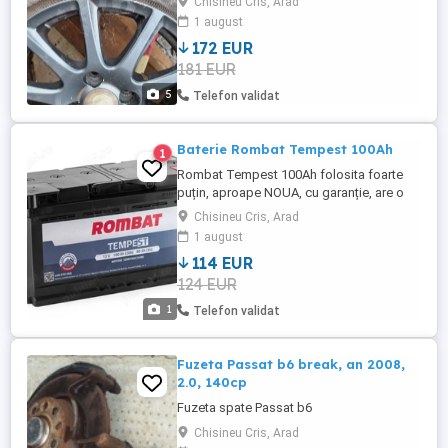
Chisineu Cris, Arad
1 august
172 EUR
181 EUR
5
Telefon validat
Baterie Rombat Tempest 100Ah
1
Rombat Tempest 100Ah folosita foarte
puțin, aproape NOUA, cu garanție, are o
tensiune de 12V, capacitate de 100Ah și
Chisineu Cris, Arad
curent de pornire de 800A. Dimensiunile
1 august
sunt de 353 mm lungime, 175 mm lățime și
114 EUR
190 mm înălțime, iar greutatea este de
124 EUR
aproximativ 24-25 kg. Aceasta este o
baterie de tip semi-tracțiune, ...
1
Telefon validat
Fuzeta Passat b6 break, an 2008,
2.0, 140cp
Fuzeta spate Passat b6
Chisineu Cris, Arad