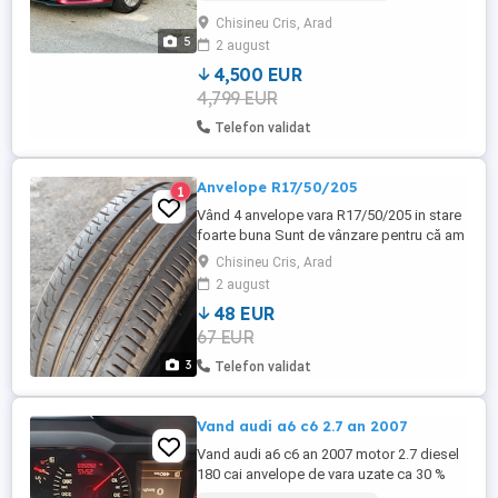
Manuală (6+1 trepte) * Proprietar:
Chisineu Cris, Arad
Persoană fizică (Ofer certificat fiscal pe
5
2 august
loc) Dotări: * Volan încălzit * Parbriz
încălzit (degivrare rapidă) * ...
4,500 EUR
4,799 EUR
Telefon validat
Anvelope R17/50/205
1
Vând 4 anvelope vara R17/50/205 in stare
foarte buna Sunt de vânzare pentru că am
pus anvelope all season Preț 250 lei setul
Chisineu Cris, Arad
Informații telefon 0756494961
2 august
48 EUR
67 EUR
3
Telefon validat
Vand audi a6 c6 2.7 an 2007
Vand audi a6 c6 an 2007 motor 2.7 diesel
180 cai anvelope de vara uzate ca 30 %
r19 masina se afla intro stare foarte buna