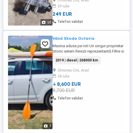
Chisineu Cris, Arad
1300lei
29 iulie
249 EUR
Telefon validat
10
Vând Skoda Octavia
Masina adusa pe roti Un singur proprietar
Istoric extern Revizii reprezentantă Filtre si
uleiuri Pentru alte detalii puteți sa ma
2019 | diesel | 268000 km
contactați
Chisineu Cris, Arad
28 iulie
8,600 EUR
8,700 EUR
Telefon validat
7