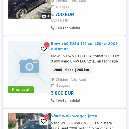
Chisineu Cris, Arad
6 august
700 EUR
4
900 EUR
Telefon validat
Bmw e60 525d 177 cai 130kw 2005
1
automat
BMW E60 525D 177 CP Automat 2005 Preț:
3.800 Vând BMW E60 525D, an fabricație
2005, motor 2.5 diesel (177 CP), cutie
2005 | diesel | 265 km
automată. Mașina funcționează bine și a
beneficiat recent de investiții importante.
Chisineu Cris, Arad
Dotări: Senzori de parcare față Senzori de
4 august
parcare spate Scaune încălzite Cutie
Promovat
automată ...
3 800 EUR
Telefon validat
Vând Wolkswagen jetta
2
Vând WOLKSWAGEN JETTA in stare
buna, anul 2008 motor 1,6 benzina, ac