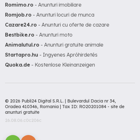
Romimo.ro
- Anunturi imobiliare
Romjob.ro
- Anunturi locuri de munca
Cazare24.ro
- Anunturi cu oferte de cazare
Bestbike.ro
- Anunturi moto
Animalutul.ro
- Anunturi gratuite animale
Startapro.hu
- Ingyenes Apróhirdetés
Quoka.de
- Kostenlose Kleinanzeigen
© 2026 Publi24 Digital S.R.L. | Bulevardul Dacia nr 34,
Oradea 410346, Romania | Tax ID: RO20201084 -
site de
anunturi gratuite
26.08.06.c0c206c