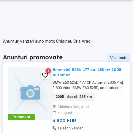
Anunturi vanzari auto moto Chisineu Cris Arad
Anunțuri promovate
Vezi toate
Bmw e60 525d 177 cai 130kw 2005
1
automat
BMW E60 525D 177 CP Automat 2005 Preț:
3.800 Vând BMW E60 525D, an fabricație
2005, motor 2.5 diesel (177 CP), cutie
2005 | diesel | 265 km
automată. Mașina funcționează bine și a
beneficiat recent de investiții importante.
Chisineu Cris, Arad
Dotări: Senzori de parcare față Senzori de
4 august
parcare spate Scaune încălzite Cutie
Promovat
automată ...
3 800 EUR
Telefon validat