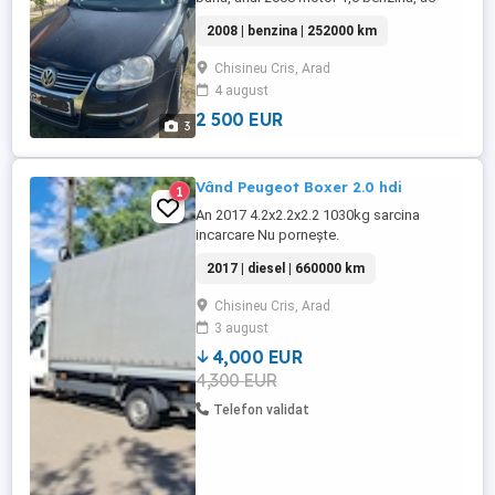
funcțional, geamuri electrice, senzori de
2008 | benzina | 252000 km
parcare spate, 2 chei, un singur proprietar,
ofer fiscal pe loc . Mai multe informații la
Chisineu Cris, Arad
nr de telefon .
4 august
2 500 EUR
3
Vând Peugeot Boxer 2.0 hdi
1
An 2017 4.2x2.2x2.2 1030kg sarcina
incarcare Nu pornește.
2017 | diesel | 660000 km
Chisineu Cris, Arad
3 august
4,000 EUR
4,300 EUR
Telefon validat