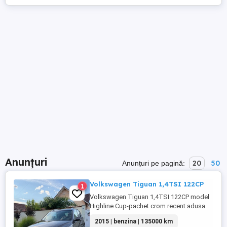
Anunțuri
20
50
Anunțuri pe pagină:
Volkswagen Tiguan 1,4TSI 122CP
1
Volkswagen Tiguan 1,4TSI 122CP model
Highline Cup-pachet crom recent adusa
din Germania,stare impecabila, km reali
2015 | benzina | 135000 km
138000km,carte service la zi(05