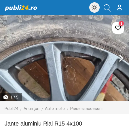
publi
24
.ro
1
1
/ 5
Publi24
Anunțuri
Auto moto
Piese si accesorii
Jante aluminiu Rial R15 4x100