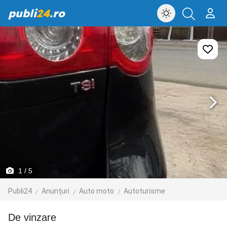
publi
24
.ro
1
/ 5
Publi24
Anunțuri
Auto moto
Autoturisme
De vinzare