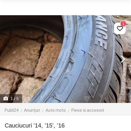
1
1
/ 5
Publi24
Anunțuri
Auto moto
Piese si accesorii
Cauciucuri '14, '15', '16