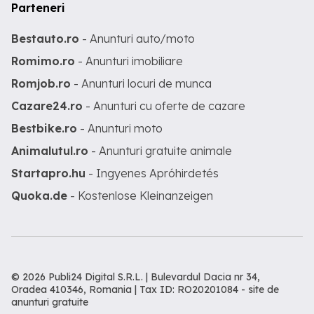
Parteneri
Bestauto.ro
- Anunturi auto/moto
Romimo.ro
- Anunturi imobiliare
Romjob.ro
- Anunturi locuri de munca
Cazare24.ro
- Anunturi cu oferte de cazare
Bestbike.ro
- Anunturi moto
Animalutul.ro
- Anunturi gratuite animale
Startapro.hu
- Ingyenes Apróhirdetés
Quoka.de
- Kostenlose Kleinanzeigen
© 2026 Publi24 Digital S.R.L. | Bulevardul Dacia nr 34,
Oradea 410346, Romania | Tax ID: RO20201084 -
site de
anunturi gratuite