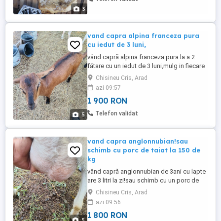
3
vand capra alpina franceza pura
cu iedut de 3 luni,
vând capră alpina franceza pura la a 2
fătare cu un iedut de 3 luni,mulg in fiecare
zi de la ea 3 litri pe zi pe lângă ied,iedul
Chisineu Cris, Arad
suge inca!sau schimb cu un porc de tăiat
azi 09:57
la 150 de kg!
1 900 RON
Telefon validat
5
vand capra anglonnubian!sau
schimb cu porc de taiat la 150 de
kg
vând capră anglonnubian de 3ani cu lapte
are 3 litri la zi!sau schimb cu un porc de
tăiat la 150 de kg,
Chisineu Cris, Arad
azi 09:56
1 800 RON
5