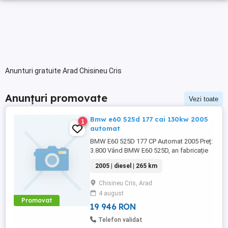
Anunturi gratuite Arad Chisineu Cris
Anunțuri promovate
Vezi toate
Bmw e60 525d 177 cai 130kw 2005
1
automat
BMW E60 525D 177 CP Automat 2005 Preț:
3.800 Vând BMW E60 525D, an fabricație
2005, motor 2.5 diesel (177 CP), cutie
2005 | diesel | 265 km
automată. Mașina funcționează bine și a
beneficiat recent de investiții importante.
Chisineu Cris, Arad
Dotări: Senzori de parcare față Senzori de
4 august
parcare spate Scaune încălzite Cutie
Promovat
automată ...
19 946 RON
Telefon validat