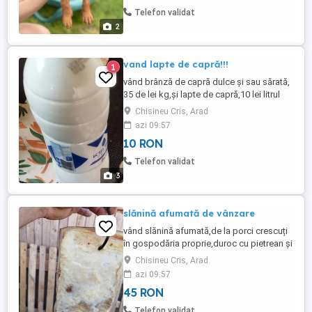
Telefon validat
2
vand lapte de capră!!!
1
vând brânză de capră dulce și sau sărată,
35 de lei kg,și lapte de capră,10 lei litrul
Chisineu Cris, Arad
azi 09:57
10 RON
Telefon validat
3
slănină afumată de vânzare
vând slănină afumată,de la porci crescuți
în gospodăria proprie,duroc cu pietrean și
pietrean curat,și groasă și subțire!
Chisineu Cris, Arad
aproximativ 50 de kg!
azi 09:57
45 RON
Telefon validat