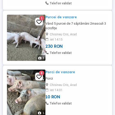
Telefon validat
Purcei de vanzare
1
Vând 5 purcei de 7 săptămâni 2masculi 3
scrofițe
Chisineu Cris, Arad
ieri 14:15
230 RON
Telefon validat
3
Porci de vanzare
8
Porci
Chisineu Cris, Arad
ieri 14:01
10 RON
Telefon validat
1