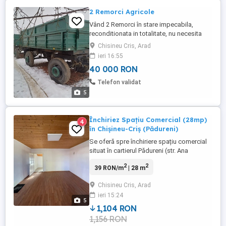
2 Remorci Agricole
Vând 2 Remorci în stare impecabila,
reconditionata in totalitate, nu necesita
nici un fel reparație, preț 40.000 lei
Chisineu Cris, Arad
amândouă, nu se vând separat.
ieri 16:55
40 000 RON
Telefon validat
5
Închiriez Spațiu Comercial (28mp)
4
în Chișineu-Criș (Pădureni)
Se oferă spre închiriere spațiu comercial
situat în cartierul Pădureni (str. Ana
Ipatescu). Proprietatea este ideală pentru
2
2
39 RON/m
| 28 m
diverse activități comerciale, birouri sau
prestări servicii, beneficiind de acces facil
Chisineu Cris, Arad
și vizibilitate. Spațiul urmează să fie
ieri 15:24
renovat, oferind viitorului chiriaș avantajul
5
de ...
1,104 RON
1,156 RON