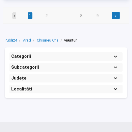
›
‹
1
2
…
8
9
Publi24
Arad
Chisineu Cris
Anunturi
Categorii
Subcategorii
Județe
Localități