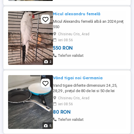
Micul alexandru femelă
Micul Alexandru femelă albă an 2024 preț
550
Chisineu Cris, Arad
ieri 08:56
550 RON
Telefon validat
2
Vând tigai noi Germania
Vand tigaie diferite dimensiuni 24 ,25,
28,29 , prețul de 80 de lei si 50 de lei
pentru detalii lăsați sms
Chisineu Cris, Arad
ieri 08:56
80 RON
Telefon validat
5