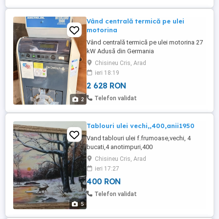
Vând centrală termică pe ulei
motorina
Vând centrală termică pe ulei motorina 27
kW Adusă din Germania
Chisineu Cris, Arad
ieri 18:19
2 628 RON
Telefon validat
2
Tablouri ulei vechi,,400,anii1950
Vand tablouri ulei f.frumoase,vechi, 4
bucati,4 anotimpuri,400
Chisineu Cris, Arad
ieri 17:27
400 RON
Telefon validat
5