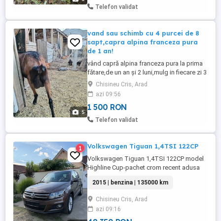
Telefon validat
vand sau schimb cu 4 purcei de 8
sapt,capra alpina franceza pura
de 1 an!
vând capră alpina franceza pura la prima
fătare,de un an și 2 luni,mulg in fiecare zi 3
litri de lapte de la ea,vând sau schimb cu 4
Chisineu Cris, Arad
purcei de 8 săptămâni,
azi 09:56
1 500 RON
5
Telefon validat
Volkswagen Tiguan 1,4TSI 122CP
1
Volkswagen Tiguan 1,4TSI 122CP model
Highline Cup-pachet crom recent adusa
din Germania,stare impecabila, km reali
2015 | benzina | 135000 km
138000km,carte service la zi(05
2026ultimul service),TUV valabil Dublu
Chisineu Cris, Arad
climatronic comenzi volan incalzire
azi 09:16
scaune senzori fata+spate 12 airbaguri 2
chei oglinzi electrice jenti aluminiu ...