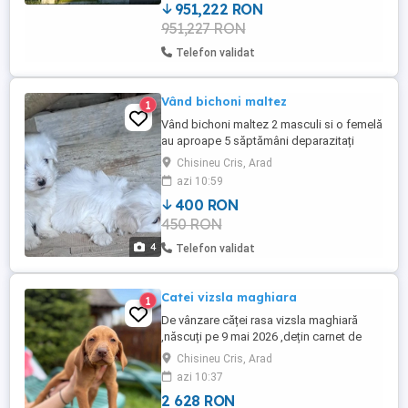
pe regim de înălțime ...
951,222 RON
951,227 RON
Telefon validat
Vând bichoni maltez
1
Vând bichoni maltez 2 masculi si o femelă
au aproape 5 săptămâni deparazitați
Chisineu Cris, Arad
azi 10:59
400 RON
450 RON
4
Telefon validat
Catei vizsla maghiara
1
De vânzare căței rasa vizsla maghiară
,născuți pe 9 mai 2026 ,dețin carnet de
sănătate ,cu 3 deparazitări și 3 vaccinuri
Chisineu Cris, Arad
.Tatal cățeilor are pedigree ,mama este de
azi 10:37
rasă ,fără pedigree.Pret 500 buc
2 628 RON