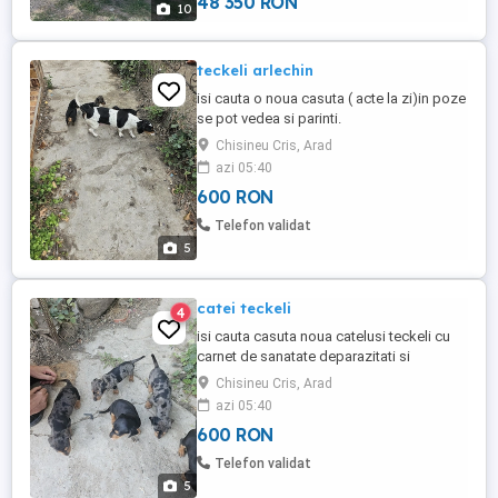
48 350 RON
10
teckeli arlechin
isi cauta o noua casuta ( acte la zi)in poze
se pot vedea si parinti.
Chisineu Cris, Arad
azi 05:40
600 RON
Telefon validat
5
catei teckeli
4
isi cauta casuta noua catelusi teckeli cu
carnet de sanatate deparazitati si
vaccinati.
Chisineu Cris, Arad
azi 05:40
600 RON
Telefon validat
5