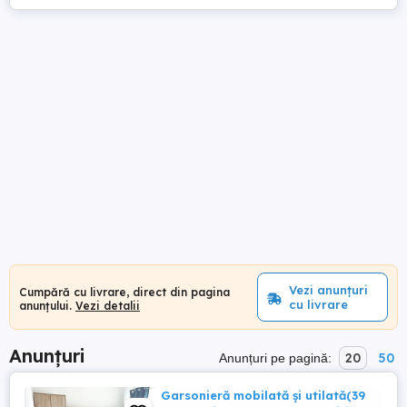
Vezi anunțuri
Cumpără cu livrare, direct din pagina
cu livrare
anunțului.
Vezi detalii
Anunțuri
20
50
Anunțuri pe pagină:
Garsonieră mobilată și utilată(39