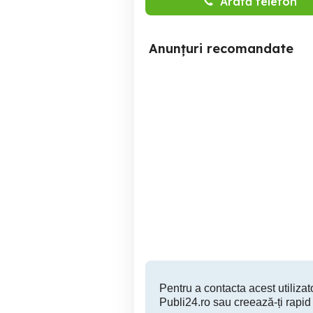
Arată telefon
Anunțuri recomandate
vând 4 anvelope r20
Set roti jante + Anvelope
C
1
Covasint
2,000 RON
Pentru a contacta acest utilizato
Publi24.ro sau creează-ți rapid