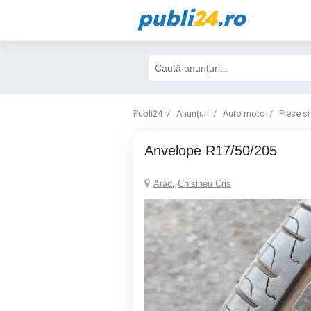
publi
24
.ro
Publi24
Anunțuri
Auto moto
Piese si
Anvelope R17/50/205
Arad
,
Chisineu Cris