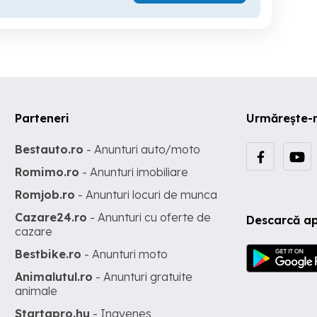
Parteneri
Urmărește-
Bestauto.ro
- Anunturi auto/moto
Romimo.ro
- Anunturi imobiliare
Romjob.ro
- Anunturi locuri de munca
Cazare24.ro
- Anunturi cu oferte de
Descarcă ap
cazare
Bestbike.ro
- Anunturi moto
Animalutul.ro
- Anunturi gratuite
animale
Startapro.hu
- Ingyenes