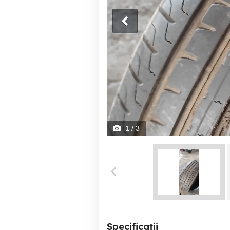
1
/ 3
Specificații