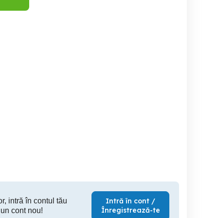
Vand far opel zafira b
Vand mo
ontinental Bridgeston
95/65 R15 91T France
Arad
Arad
199 RON
100 EUR
40
r, intră în contul tău
Intră în cont /
Înregistrează-te
 un cont nou!