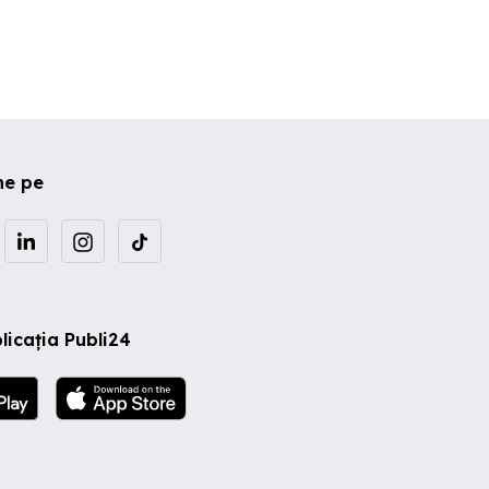
ne pe
licația Publi24