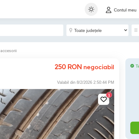
Contul meu
 accesorii
250
RON
negociabil
T
Valabil din 8/2/2026 2:50:44 PM
1