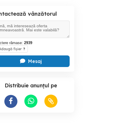
ntactează vânzătorul
ctere rămase:
2939
daugă fișier
?
Mesaj
Distribuie anunțul pe