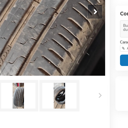
Co
Cara
A