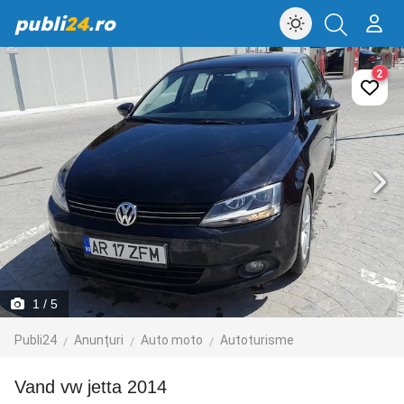
publi
24
.ro
2
1
/ 5
Publi24
Anunțuri
Auto moto
Autoturisme
Vand vw jetta 2014