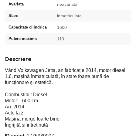
Avariata
neavariata
Stare
inmatriculata
Capacitate cilindrica
1600
Putere maxima
110
Descriere
Vând Volkswagen Jetta, an fabricație 2014, motor diesel
1.6, mașină înmatriculată, în stare foarte bună de
funcționare și estetică.
Combustibil: Diesel
Motor: 1600 cm
An: 2014
Acte la zi
Mașina merge foarte bine
Îngrijită și întreținută
ID anunț
: 1776939007