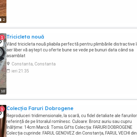
2
Tricicleta nouă
1
Vând tricicleta nouă pliabila perfectă pentru plimbările distractive 
aer liber vă aștept cu oferte bune se vede pe bunuri data când sa
asamblat
Constanta, Constanta
ieri 21:35
10
Colecția Faruri Dobrogene
1
Reproduceri tridimensionale, la scară, cu fidel detaliate ale farurilo
referință de pe litoralul romînesc. Culoare: Bronz auriu sau cupru
Înălțime: 14cm Marcă: Tomis.Gifts Colecția: FARURI DOBROGENE
Colecția cuprinde: FARUL GENOVEZ din Constanța, FARUL VECHI din