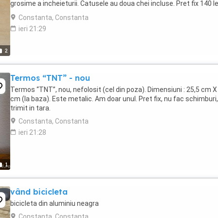
grosime a incheieturii. Catusele au doua chei incluse. Pret fix 140 le
fac schimburi, ...
Constanta, Constanta
ieri 21:29
2
Termos “TNT” - nou
Termos “TNT”, nou, nefolosit (cel din poza). Dimensiuni : 25,5 cm X
cm (la baza). Este metalic. Am doar unul. Pret fix, nu fac schimburi
trimit in tara.
Constanta, Constanta
ieri 21:28
1
vând bicicleta
bicicleta din aluminiu neagra
Constanta, Constanta