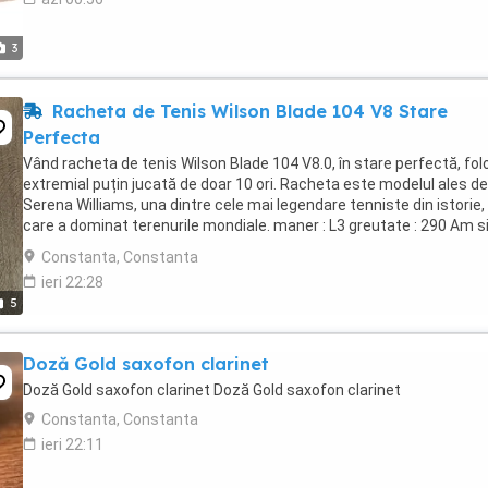
3
Racheta de Tenis Wilson Blade 104 V8 Stare
Perfecta
Vând racheta de tenis Wilson Blade 104 V8.0, în stare perfectă, fol
extremial puțin jucată de doar 10 ori. Racheta este modelul ales de
Serena Williams, una dintre cele mai legendare tenniste din istorie,
care a dominat terenurile mondiale. maner : L3 greutate : 290 Am s
Wilson Blade V8 ...
Constanta, Constanta
ieri 22:28
5
Doză Gold saxofon clarinet
Doză Gold saxofon clarinet Doză Gold saxofon clarinet
Constanta, Constanta
ieri 22:11