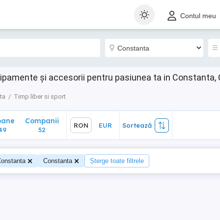
ane
Companii
RON
EUR
Sortează
Contul meu
9
52
chipamente și accesorii pentru pasiunea ta in Constanta
ta
Timp liber si sport
oane
Companii
RON
EUR
Sortează
49
52
onstanta
Constanta
Șterge toate filtrele