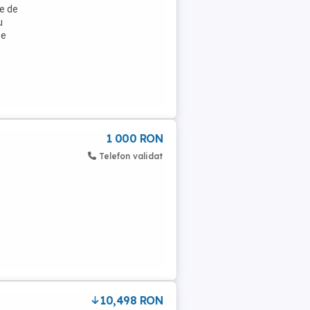
re de
u
te
1 000 RON
Telefon validat
10,498 RON