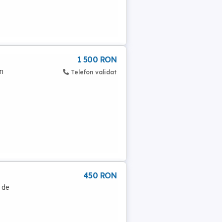
1 500 RON
în
Telefon validat
450 RON
r de