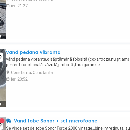
ieri 21:27
5
vand pedana vibranta
vând pedana vibranta,o săptămână folosită (coxartroza,nu știam)
perfect funcțională, văzută,probată ,fara garanzie.
Constanta, Constanta
ieri 20:52
1
Vand tobe Sonor + set microfoane
1
Se vinde set de tobe Sonor Force 2000 vintage...bine intretinuta..s