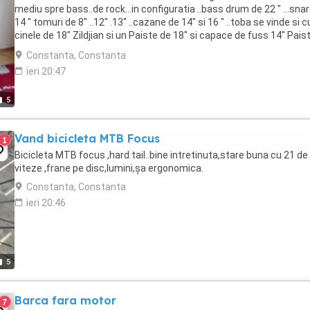
mediu spre bass..de rock...in configuratia ..bass drum de 22 " ...sna
14 " tomuri de 8" ..12" .13" ..cazane de 14" si 16 " ..toba se vinde si c
cinele de 18" Zildjian si un Paiste de 18" si capace de fuss 14" Pais
plus o ...
Constanta, Constanta
ieri 20:47
5
Vand bicicleta MTB Focus
1
Bicicleta MTB focus ,hard tail..bine intretinuta,stare buna cu 21 de
viteze ,frane pe disc,lumini,șa ergonomica.
Constanta, Constanta
ieri 20:46
5
Barca fara motor
7