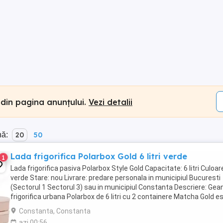
 din pagina anunțului.
Vezi detalii
nă:
20
50
Lada frigorifica Polarbox Gold 6 litri verde
1
Lada frigorifica pasiva Polarbox Style Gold Capacitate: 6 litri Culoar
verde Stare: nou Livrare: predare personala in municipiul Bucuresti
(Sectorul 1 Sectorul 3) sau in municipiul Constanta Descriere: Gea
frigorifica urbana Polarbox de 6 litri cu 2 containere Matcha Gold e
mai mult decat ...
Constanta, Constanta
azi 00:56