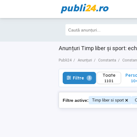
publi
24
.ro
Toate
Perso
Filtre
3
1101
104
Anunțuri Timp liber și sport: e
Publi24
Anunțuri
Constanta
Constan
Toate
Pers
Filtre
3
1101
10
Filtre active:
Timp liber si sport
C