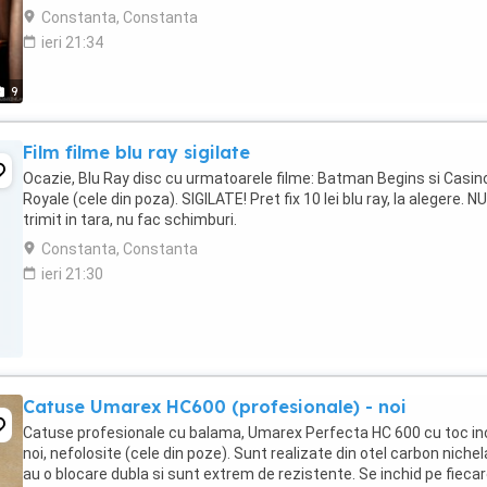
Mangalia, FARUL REGELUI CAROL ...
Constanta, Constanta
ieri 21:34
9
Film filme blu ray sigilate
Ocazie, Blu Ray disc cu urmatoarele filme: Batman Begins si Casin
Royale (cele din poza). SIGILATE! Pret fix 10 lei blu ray, la alegere. NU
trimit in tara, nu fac schimburi.
Constanta, Constanta
ieri 21:30
Catuse Umarex HC600 (profesionale) - noi
Catuse profesionale cu balama, Umarex Perfecta HC 600 cu toc in
noi, nefolosite (cele din poze). Sunt realizate din otel carbon nichel
au o blocare dubla si sunt extrem de rezistente. Se inchid pe fieca