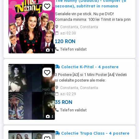
The Nanny (Dadaca) - complet (6
sezoane), subtitrat in romana
Serialele vin pe stick. Nu pe DVD!
Comanda minima: 100 lei Trimit in tara prin
Posta Romana. Costa 15 lei.
Constanta, Constanta
azi 02:30
120 RON
Telefon validat
1
Colectie K-Pital - 4 postere
3 Postere [A3] si 1 Mini Poster [A4] Vedeti
si celelalte postere ale mele:
posteredevanzare.blogspot.com Copiati
Constanta, Constanta
adresa in browser. :)
azi 02:29
35 RON
Telefon validat
1
Colectie Trupa Class - 4 postere