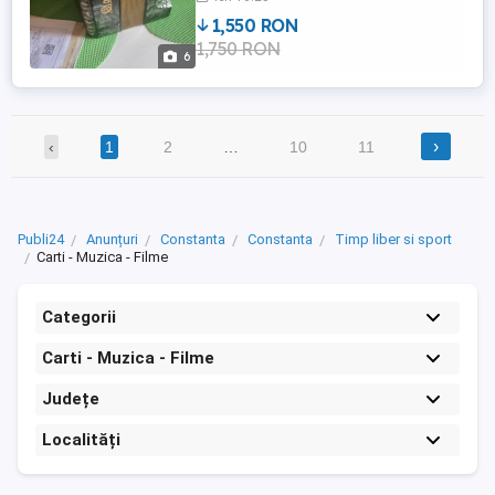
1,550 RON
1,750 RON
6
›
‹
1
2
…
10
11
Publi24
Anunțuri
Constanta
Constanta
Timp liber si sport
Carti - Muzica - Filme
Categorii
Carti - Muzica - Filme
Județe
Localități