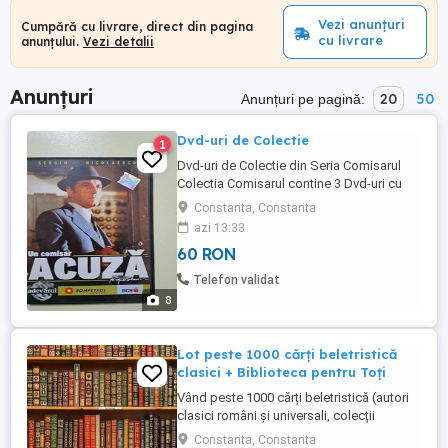
Vezi anunțuri
Cumpără cu livrare, direct din pagina
cu livrare
anunțului.
Vezi detalii
Anunțuri
20
50
Anunțuri pe pagină:
Dvd-uri de Colectie
1
Dvd-uri de Colectie din Seria Comisarul
Colectia Comisarul contine 3 Dvd-uri cu
urmatoarele titluri : - Un Comisar Acuza -
Constanta, Constanta
Revansa - Duelul Cutia pentru cele 3 Dvd-
azi 13:33
uri Taxele postale vor fi suportate de
60 RON
cumparator Tot setul de 3 Dvd-uri : Pret
60.00 lei
Telefon validat
8
Lot peste 1000 cărți beletristică
clasici + Biblioteca pentru Toți
Vând peste 1000 cărți beletristică (autori
clasici români și universali, colecții
Biblioteca pentru Toți anii 80 90 și mai
Constanta, Constanta