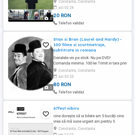
Constanta, Constanta
azi 02:26
20 RON
1
Telefon validat
Stan si Bran (Laurel and Hardy) -
100 filme si scurtmetraje,
subtitrate in romana
Serialele vin pe stick. Nu pe DVD!
Comanda minima: 100 lei Trimit in tara prin
Posta Romana. Costa 15 lei.
Constanta, Constanta
azi 02:25
80 RON
1
Telefon validat
67fest nibiru
cine dorește să ia bilete am 5 bucăți cine
vrea să mă sune urgent am pentru 5
persoane urgent vand
Constanta, Constanta
ieri 13:33