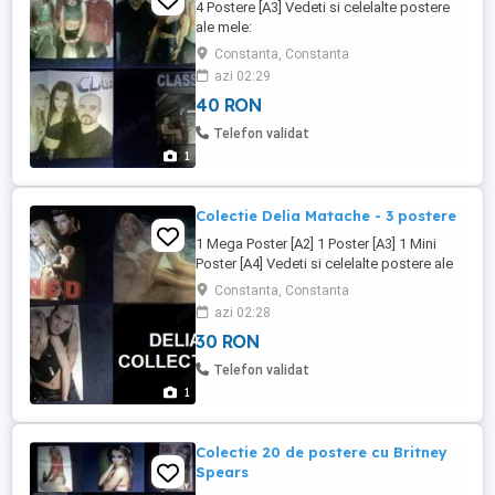
4 Postere [A3] Vedeti si celelalte postere
ale mele:
posteredevanzare.blogspot.com Copiati
Constanta, Constanta
adresa in browser. :)
azi 02:29
40 RON
Telefon validat
1
Colectie Delia Matache - 3 postere
1 Mega Poster [A2] 1 Poster [A3] 1 Mini
Poster [A4] Vedeti si celelalte postere ale
mele: posteredevanzare.blogspot.com
Constanta, Constanta
Copiati adresa in browser. :)
azi 02:28
30 RON
Telefon validat
1
Colectie 20 de postere cu Britney
Spears