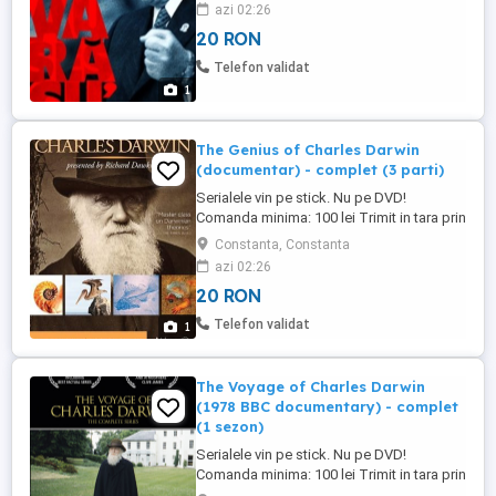
azi 02:26
20 RON
Telefon validat
1
The Genius of Charles Darwin
(documentar) - complet (3 parti)
Serialele vin pe stick. Nu pe DVD!
Comanda minima: 100 lei Trimit in tara prin
Posta Romana. Costa 15 lei.
Constanta, Constanta
azi 02:26
20 RON
Telefon validat
1
The Voyage of Charles Darwin
(1978 BBC documentary) - complet
(1 sezon)
Serialele vin pe stick. Nu pe DVD!
Comanda minima: 100 lei Trimit in tara prin
Posta Romana. Costa 15 lei.