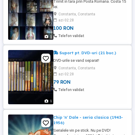
Trimit in tara prin Posta Romana. Costa 15
lei.
Constanta, Constanta
azi 02:28
100 RON
Telefon validat
1
Suport pt. DVD-uri (21 buc.)
DVD-urile se vand separat!
Constanta, Constanta
azi 02:28
79 RON
Telefon validat
1
Chip 'n' Dale - seria clasica (1943-
1956)
Serialele vin pe stick. Nu pe DVD!