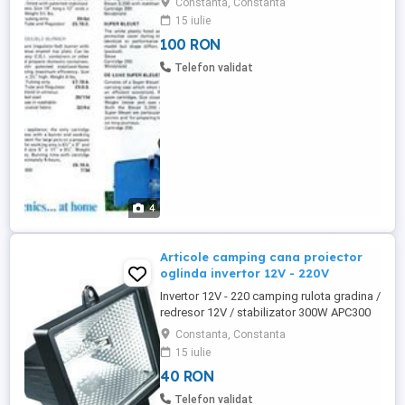
Constanta, Constanta
arzator , regulator flacara 100 RON
15 iulie
100 RON
Telefon validat
4
Articole camping cana proiector
oglinda invertor 12V - 220V
Invertor 12V - 220 camping rulota gradina /
redresor 12V / stabilizator 300W APC300
UPS. Functioneaza perfect pe bateria
Constanta, Constanta
masinii (genereaza 220V c.a. de la 12 V
15 iulie
c.c.) 100 RON Flash Italia Item no L150 ,
40 RON
lamp type : J , proiector auto pentru
camping (merge pe bricheta auto , cablu 5
Telefon validat