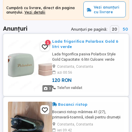
Vezi anunțuri
Cumpără cu livrare, direct din pagina
cu livrare
anunțului.
Vezi detalii
Anunțuri
20
50
Anunțuri pe pagină:
Lada frigorifica Polarbox Gold 6
1
litri verde
Lada frigorifica pasiva Polarbox Style
Gold Capacitate: 6 litri Culoare: verde
Stare: nou Livrare: predare personala in
Constanta, Constanta
municipiul Bucuresti (Sectorul 1 Sectorul
azi 00:56
3) sau in municipiul Constanta Descriere:
120 RON
Geanta frigorifica urbana Polarbox de 6
litri cu 2 containere Matcha Gold este mai
Telefon validat
3
mult decat ...
Bocanci ristop
Bocanci ristop mărimea 41 (27),
primavară-toamnă, ideali pentru drumeții
și pescuit, cu talpă lipită și cusută sunt
Constanta, Constanta
noi.
ieri 09:42