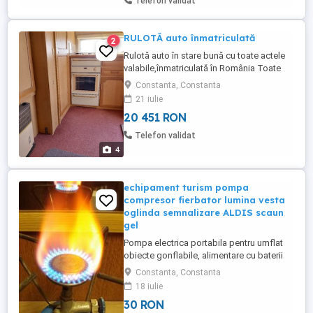
Telefon validat
RULOTĂ auto înmatriculată
2
Rulotă auto în stare bună cu toate actele
valabile,înmatriculată în România Toate
dotările funcționale Gama de lux Mai
Constanta, Constanta
multe detali la telefon
21 iulie
20 451 RON
Telefon validat
4
echipament turism pompa
compresor fierbator lumina vesta
oglinda semnalizare ALDIS scaun
gel
Pompa electrica portabila pentru umflat
obiecte gonflabile, alimentare cu baterii
tip R14 - Pompa de umflat salteaua
Constanta, Constanta
gonflabila pentru cort - pe baterii, noua ,
18 iulie
nefolosita , la cutie - 70 RON Pompa
30 RON
electrica portabila pentru umflat obiecte