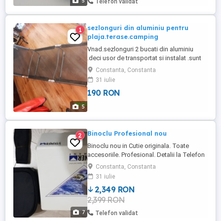
5
Telefon validat
sezlonguri din aluminiu pentru
1
plaja.terase.camping
Vnad.sezlonguri 2 bucati din aluminiu
.deci usor de transportat si instalat .sunt
aproape noi dupa cum se vede in poze.au
Constanta, Constanta
si parasolar .pret 190 lei buc.decta sa dai
31 iulie
50 - 80 lei pe zi pentru un sezlong la vara
190 RON
pe plaja .mai bine vi tu cu el si te mai
folosesti si tot sejurul .Detalii la
5
0770x195x352 ...
Binoclu Profesional nou
2
Binoclu nou in Cutie originala. Toate
accesoriile. Profesional. Detalii la Telefon
sau mesaje.
Constanta, Constanta
31 iulie
2,349 RON
2,399 RON
7
Telefon validat