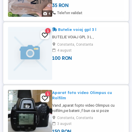
oriunde te duci.
35 RON
Telefon validat
4
Butelie voiaj gpl 3 l
1
BUTELIE VOIAJ GPL 3 L ,
Constanta, Constanta
4 august
100 RON
Aparat foto video Olimpus cu
1
Rolfilm
Vand ,aparat fopto video Olimpus cu
rolfilm,pe baterii ,f bun ca si poze
executate.pentru varsta lui ,este inca bun
Constanta, Constanta
de POZE ! Are bagate baterii noi ,le detin si
3 august
pe cele vechi.pret pentru incepatori ,150
150 RON
lei.