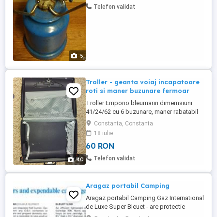
gonflabile, alimentare pe bricheta masinii
Telefon validat
12 V - Pompa de ...
5
Troller - geanta voiaj incapatoare
roti si maner buzunare fermoar
Troller Emporio bleumarin dimernsiuni
41/24/62 cu 6 buzunare, maner rabatabil
,rotile , foarte rezistent 80 RON Troller
Constanta, Constanta
fibra de sticla DD Time dimernsiuni
18 iulie
64/46/25, maner rabatabil ,rotile , foarte
60 RON
rezistent 60 RON FarEast Trolley , rigid ,
roti, 2 manere , 3 inchizatori , dimensiuni :
Telefon validat
40
64 55 21 ...
Aragaz portabil Camping
Aragaz portabil Camping Gaz International
de Luxe Super Bleuet - are protectie
contra vantului , butelie detasabila ,