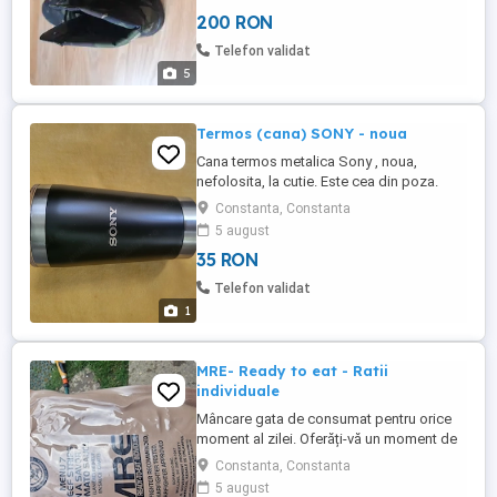
200 RON
Telefon validat
5
Termos (cana) SONY - noua
Cana termos metalica Sony , noua,
nefolosita, la cutie. Este cea din poza.
Dimensiuni: 16 cm X 8,5 cm. Pret fix 35 lei,
Constanta, Constanta
nu fac schimburi, NU trimit in tara.
5 august
35 RON
Telefon validat
1
MRE- Ready to eat - Ratii
individuale
Mâncare gata de consumat pentru orice
moment al zilei. Oferăți-vă un moment de
răsfăț cu această mâncare pregătită rapid
Constanta, Constanta
și ușor. Perfect pentru a fi luată cu tine
5 august