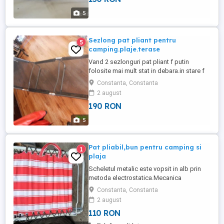
5
Sezlong pat pliant pentru
5
camping.plaje.terase
Vand 2 sezlonguri pat pliant f putin
folosite mai mult stat in debara.in stare f
buna .cu umbreluta si modulu de pa cap
Constanta, Constanta
cu 3 trepte de fixare.Pret 190 lei buc.decat
2 august
sa dai la plaje vara 50 lei zi la un sezlong
190 RON
.in trei zile ti-ai scos aproape investitia si-ti
ramane si obiectul .
5
Pat pliabil,bun pentru camping si
1
plaja
Scheletul metalic este vopsit in alb prin
metoda electrostatica.Mecanica
functioneaza ireprosabil..Panza
Constanta, Constanta
rezistenta,frumos colorata,speciala
2 august
speciala,pentru paturi,scaune si lucrari de
110 RON
tapiterie-fibra naturala.Sistemul de
prindere a panzei,reglabil: coarda