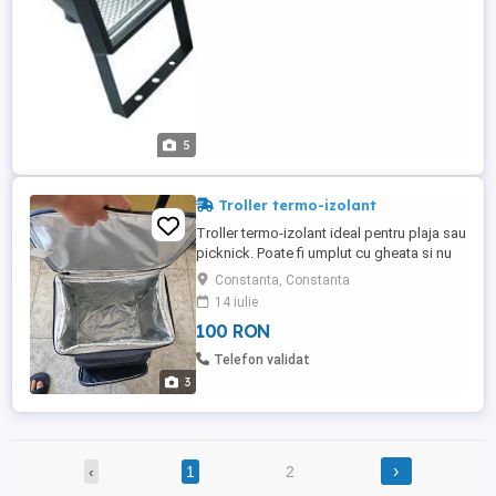
m) - Outdoor Flood ...
5
Troller termo-izolant
Troller termo-izolant ideal pentru plaja sau
picknick. Poate fi umplut cu gheata si nu
se va scurge nici o picatura de apa
Constanta, Constanta
(exceptand capacul, evident).
14 iulie
100 RON
Telefon validat
3
›
‹
1
2