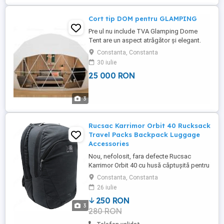
Cort tip DOM pentru GLAMPING
Pre ul nu include TVA Glamping Dome
Tent are un aspect atrăgător și elegant.
Este ușor de echipat complet cu facilități
Constanta, Constanta
de uz casnic, electrocasnice, ustensile de
30 iulie
bucătărie și poate fi instalat cu ușurință
25 000 RON
peste tot pentru a oferi o experiență de
viață unică, confortabilă și liniștită. Deci,
este utilizat ...
3
Rucsac Karrimor Orbit 40 Rucksack
Travel Packs Backpack Luggage
Accessories
Nou, nefolosit, fara defecte Rucsac
Karrimor Orbit 40 cu husă căptușită pentru
laptop și buzunare multiple pentru
Constanta, Constanta
organizare, 2 compartimente suplimentare
26 iulie
pentru fișiere directoare A4 sau peste
250 RON
noapte gimnastică. trusa. > > Rucsac >
3
280 RON
Capacitate: 40L > Sistem spate: turnat >
Buzunare: compartiment laptop ...