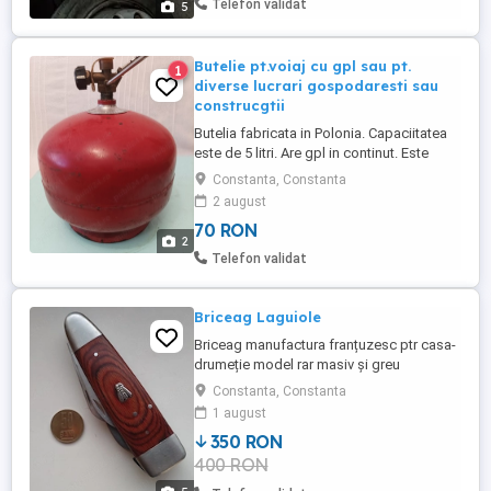
Telefon validat
5
alpinism,trecuta prin capsele panzei.Putin
...
Butelie pt.voiaj cu gpl sau pt.
1
diverse lucrari gospodaresti sau
construcgtii
Butelia fabricata in Polonia. Capaciitatea
este de 5 litri. Are gpl in continut. Este
folosita dar in buna stare de functionare
Constanta, Constanta
Culoare rosie.
2 august
70 RON
2
Telefon validat
Briceag Laguiole
Briceag manufactura franțuzesc ptr casa-
drumeție model rar masiv și greu
original,autentic Laguiole ștanțat pe lama
Constanta, Constanta
cu sigla firmei in stare perfecta fara joc in
1 august
maner ascuțit din fabrica că un brici
350 RON
prasele din lemn exotic lungime deschis
400 RON
20 cm.Se vinde doar local în
Constanța.Pret fix.Nu raspund la ...