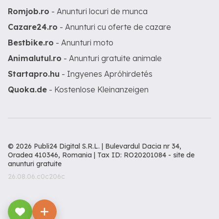
Romjob.ro
- Anunturi locuri de munca
Cazare24.ro
- Anunturi cu oferte de cazare
Bestbike.ro
- Anunturi moto
Animalutul.ro
- Anunturi gratuite animale
Startapro.hu
- Ingyenes Apróhirdetés
Quoka.de
- Kostenlose Kleinanzeigen
© 2026 Publi24 Digital S.R.L. | Bulevardul Dacia nr 34,
Oradea 410346, Romania | Tax ID: RO20201084 -
site de
anunturi gratuite
26.08.06.c0c206c