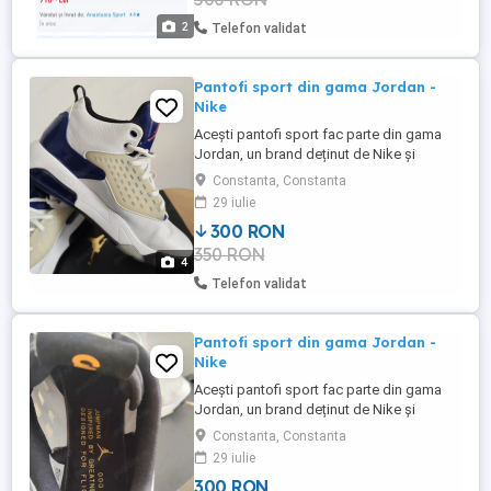
2
Telefon validat
Pantofi sport din gama Jordan -
Nike
Acești pantofi sport fac parte din gama
Jordan, un brand deținut de Nike și
inspirat de cariera legendarului
Constanta, Constanta
baschetbalist Michael Jordan. Sunt
29 iulie
mărimea 44 și de câteva ori folosiți
300 RON
350 RON
4
Telefon validat
Pantofi sport din gama Jordan -
Nike
Acești pantofi sport fac parte din gama
Jordan, un brand deținut de Nike și
inspirat de cariera legendarului
Constanta, Constanta
baschetbalist Michael Jordan. Sunt
29 iulie
mărimea 44 și au fost purtați de câteva ori
300 RON