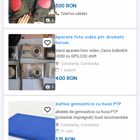
300 RON
Telefon validat
5
Aparate foto video ptr. drumetii
turism
Vand aparate foto video ,Casio ExilimEX-
H200 cu GPS,CCD shift
stabilization,display de 3" 14,1 mpx si 10X
Constanta, Constanta
zoom,,400 lei,Bonus husa,Olimpus X-845
1 august
,8 mpx si zoom 5x,si display 2,7",are si
400 RON
incarcator,la 300 lei,iar celelalte ,intre 220
lei si 280 lei.Toate sunt intr-o stare f buna
5
functional.
Saltea gimnastica cu husa PTP
altelele de gimnastica cu husa PTP
(poliester impregnat) Sunt recomandate
pentru antrenamentele de gimnastica,
Constanta, Constanta
pentru orele de sport din scoli dar si
31 iulie
acasa sau in cabinetele de fizioterapie.
375 RON
Umplute cu burete cu densitate de 30kg