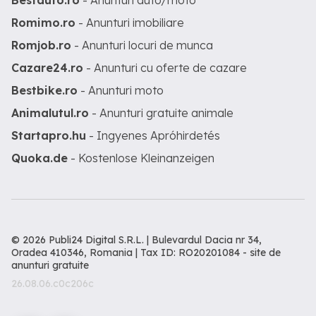
Bestauto.ro
- Anunturi auto/moto
Romimo.ro
- Anunturi imobiliare
Romjob.ro
- Anunturi locuri de munca
Cazare24.ro
- Anunturi cu oferte de cazare
Bestbike.ro
- Anunturi moto
Animalutul.ro
- Anunturi gratuite animale
Startapro.hu
- Ingyenes Apróhirdetés
Quoka.de
- Kostenlose Kleinanzeigen
© 2026 Publi24 Digital S.R.L. | Bulevardul Dacia nr 34,
Oradea 410346, Romania | Tax ID: RO20201084 -
site de
anunturi gratuite
26.08.06.c0c206c