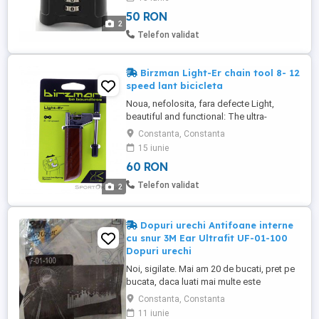
standard 5. Shackle clearance 26mm x
50 RON
23mm. Shackle diameter 8mm. About this
2
item HIGH KEYLESS SECURITY ...
Telefon validat
Birzman Light-Er chain tool 8- 12
speed lant bicicleta
Noua, nefolosita, fara defecte Light,
beautiful and functional: The ultra-
compact chain tool with a body made of
Constanta, Constanta
high-quality aluminum and its elegant
15 iunie
wooden handle. For 8-12-speed chains -
60 RON
Body made of high-quality aluminum -
wooden handle brown-silver/universal: 76
Telefon validat
2
g
Dopuri urechi Antifoane interne
cu snur 3M Ear Ultrafit UF-01-100
Dopuri urechi
Noi, sigilate. Mai am 20 de bucati, pret pe
bucata, daca luati mai multe este
negociabil Antifoane interne cu snur 3M
Constanta, Constanta
Ear Ultrafit 2632PL,conform EN 352-2.
11 iunie