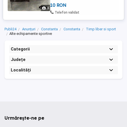
Realizate din cauciuc siliconic solid, snur
10 RON
din polimer solid, rezistente la umiditate.
3
Model cu trei flanse pentru atenuare
Telefon validat
fonica inalta si ...
Publi24
Anunțuri
Constanta
Constanta
Timp liber si sport
Alte echipamente sportive
Categorii
Județe
Localități
Urmărește-ne pe