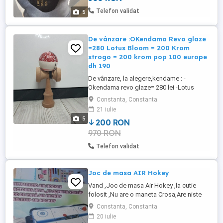
Telefon validat
5
De vânzare :OKendama Revo glaze
=280 Lotus Bloom = 200 Krom
strogo = 200 krom pop 100 europe
dh 190
De vânzare, la alegere,kendame : -
Okendama revo glaze= 280 lei -Lotus
bloom = 200 lei -Krom strogo neapolitan =
Constanta, Constanta
200 lei -Krom pop = 100 lei -Europe dark
21 iulie
heat = 190 lei.
5
200 RON
970 RON
Telefon validat
Joc de masa AIR Hokey
Vand ,Joc de masa Air Hokey ,la cutie
folosit ,Nu are o maneta Crosa,Are niste
gaurele care scot aer si misca pucul,fun
Constanta, Constanta
ctioneaza cu 8 baterii AA.pret 80 lei.
20 iulie