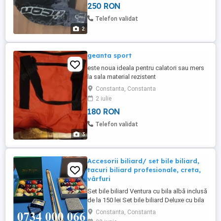
250 RON
Telefon validat
2
geanta sport
este noua ideala pentru calatori sau mers
la sala material rezistent
Constanta, Constanta
2 iulie
180 RON
Telefon validat
3
Accesorii biliard/ set bile biliard,
tacuri biliard profesionale, creta,
vârfuri
Set bile biliard Ventura cu bila albă inclusă
de la 150 lei Set bile biliard Deluxe cu bila
albă inclusă de la 200 lei Tacuri biliard
Constanta, Constanta
profesionale cu filet metalic, diferite