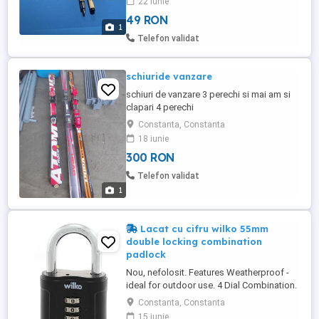
22 iunie
modele, de la 250 lei Creta 2 lei buc Varf
49 RON
1,5 lei buc Pentru plasări de comenzi
1
pentru accesorii biliard sau închirieri și
Telefon validat
reparații ...
schiuride vanzare
schiuri de vanzare 3 perechi si mai am si
clapari 4 perechi
Constanta, Constanta
18 iunie
300 RON
Telefon validat
1
Lacat cu cifru wilko 55mm
double locking combination
padlock
Nou, nefolosit. Features Weatherproof -
ideal for outdoor use. 4 Dial Combination.
User changeable PIN code. Anti corrosive
Constanta, Constanta
internal components. Squire protection
15 iunie