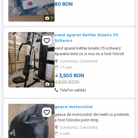
80 RON
5
vand aparat Kettler Kinetic F5
Schwarz
vand aparat kettler kinetic f5 schwarz
Aparatul este ca si nou nu a fost folosit
niciodata a fost montat intr-o sala de
Constanta, Constanta
sport care nu sa deschis niciodata Pretul
17 iulie
de vanzare pe saituri de specialitate este
3,500 RON
de 6900 lei Pretul vanzari in acest moment
4,500 RON
este de 3500 lei usor negociabil
2
Telefon validat
geaca motociclist
geaca de motociclist din textil cu protectii,
a fost folosita putin timp.
Constanta, Constanta
6 iulie