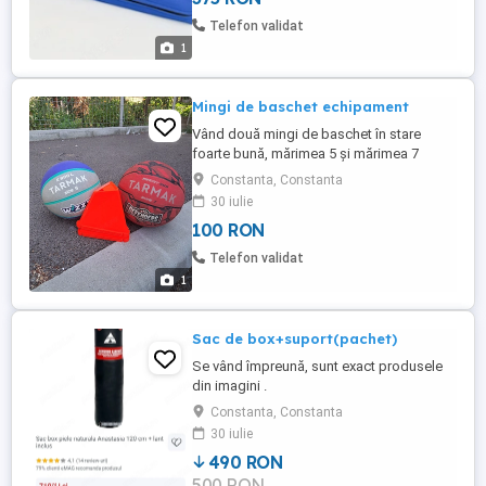
mc. Dimensiunea maxima a buretelui este
Telefon validat
de 5 cm . In functie de grosimea ...
1
Mingi de baschet echipament
Vând două mingi de baschet în stare
foarte bună, mărimea 5 și mărimea 7
împreună cu un set de jaloane, toate
Constanta, Constanta
cumpărate de la Dechatlon.
30 iulie
100 RON
Telefon validat
1
Sac de box+suport(pachet)
Se vând împreună, sunt exact produsele
din imagini .
Constanta, Constanta
30 iulie
490 RON
500 RON