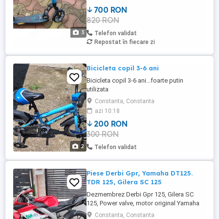
700 RON
820 RON
3
Telefon validat
Repostat în fiecare zi
Bicicleta copil 3-6 ani
Bicicleta copil 3-6 ani...foarte putin
utilizata
Constanta, Constanta
azi 10:18
200 RON
300 RON
2
Telefon validat
Piese Derbi Gpr, Yamaha DT125.
TDR 125, Gilera SC 125
Dezmembrez Derbi Gpr 125, Gilera SC
125, Power valve, motor original Yamaha
2t 125 cmc funcțional, compatibil Yamaha
Constanta, Constanta