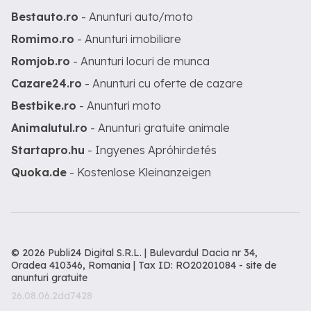
Bestauto.ro
- Anunturi auto/moto
Romimo.ro
- Anunturi imobiliare
Romjob.ro
- Anunturi locuri de munca
Cazare24.ro
- Anunturi cu oferte de cazare
Bestbike.ro
- Anunturi moto
Animalutul.ro
- Anunturi gratuite animale
Startapro.hu
- Ingyenes Apróhirdetés
Quoka.de
- Kostenlose Kleinanzeigen
© 2026 Publi24 Digital S.R.L. | Bulevardul Dacia nr 34,
Oradea 410346, Romania | Tax ID: RO20201084 -
site de
anunturi gratuite
26.08.06.2dd7428