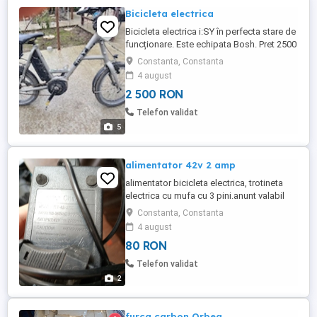
Bicicleta electrica
Bicicleta electrica i:SY în perfecta stare de
funcționare. Este echipata Bosh. Pret 2500
ron. Tel
Constanta, Constanta
4 august
2 500 RON
Telefon validat
5
alimentator 42v 2 amp
alimentator bicicleta electrica, trotineta
electrica cu mufa cu 3 pini.anunt valabil
până la ștergerea lui.vizualizati și celelalte
Constanta, Constanta
anunțuri ale mele.Multumesc
4 august
80 RON
Telefon validat
2
furca carbon Orbea