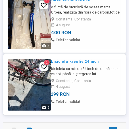
1
o furcă de bicicletă de șosea marca
Orbea, realizată din fibră de carbon.tot ce
se vede in poze.furca orbea.furca
Constanta, Constanta
carbon.Anunt valabil până la
4 august
ștergere.Multumesc
400 RON
Telefon validat
5
bicicleta kreativ 24 inch
1
bicicleta cu roti de 24 inch de damă.anunt
valabil până la ștergerea lui.
Constanta, Constanta
4 august
199 RON
Telefon validat
5