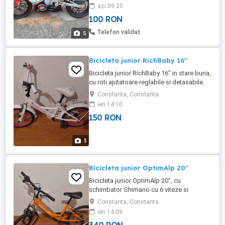
Tzr 125, DT 125, înmatriculat, ofer fiscal.
azi 09:25
Carenaj complet original, contact bușon
100 RON
șea original, furca Marzocchi, instalație
electrică, rezervor, scărițe, evacuare,
Telefon validat
5
radiator, cdi, etc. Detin ...
Bicicleta junior RichBaby 16"
Bicicleta junior RichBaby 16" in stare buna,
cu roti ajutatoare reglabile si detasabile.
Necesita manșoane ghidon si anvelope
Constanta, Constanta
noi. Doar predare personala in Constanta.
ieri 14:10
150 RON
3
Bicicleta junior OptimAlp 20"
Bicicleta junior OptimAlp 20", cu
schimbator Shimano cu 6 viteze si
amortizor pe fata. Doar predare personala
Constanta, Constanta
in Constanta.
ieri 14:09