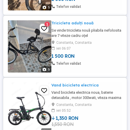
Telefon validat
5
Tricicleta adulți nouă
1
Se vinde tricicleta nouă pliabila nefolosita
are 7 viteze cadru oțel
Constanta, Constanta
ieri 06:07
1 500 RON
Telefon validat
5
Vand bicicleta electrica
Vand bicicleta electrica noua, baterie
detasabila , motor 300wati, viteza maxima
25km h autonomie 40km-50km
Constanta, Constanta
ieri 05:52
1,350 RON
1,550 RON