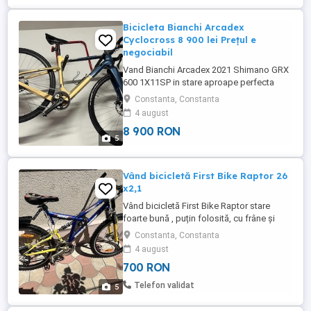
Bicicleta Bianchi Arcadex
Cyclocross 8 900 lei Prețul e
negociabil
Vand Bianchi Arcadex 2021 Shimano GRX
600 1X11SP in stare aproape perfecta
bicicleta prezinta mici zgarieturi ,
Constanta, Constanta
cumparata de noua si folosita doar in
4 august
iarna lui 2023.Bicicleta vine si cu
8 900 RON
cauciucurile originale si cu cauciucurile
5
care sunt pe ea Pentru mai multe detalii
astept mesaje. Pretul este usor ...
Vând bicicletă First Bike Raptor 26
x2,1
Vând bicicletă First Bike Raptor stare
foarte bună , puțin folosită, cu frâne și
sistem pinioane Shimano , jante aliaj
Constanta, Constanta
Beretta ( made in Italia ) , 26 x2.1 . Bonus ,
4 august
antifurt calitativ . Preluare din Constanța.
700 RON
Telefon validat
5