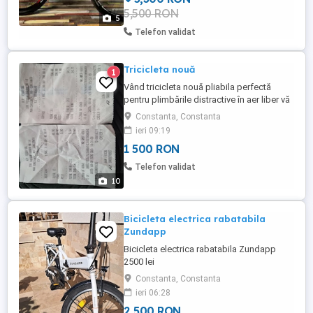
5,500 RON
următoarele upgrade-uri: - Ghidon Merida
5
Expert Carbon - Manșoane ...
Telefon validat
Tricicleta nouă
1
Vând tricicleta nouă pliabila perfectă
pentru plimbările distractive în aer liber vă
aștept cu oferte bune se vede pe bunuri
Constanta, Constanta
data când sa asamblat
ieri 09:19
1 500 RON
Telefon validat
10
Bicicleta electrica rabatabila
Zundapp
Bicicleta electrica rabatabila Zundapp
2500 lei
Constanta, Constanta
ieri 06:28
2 500 RON