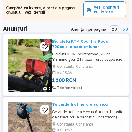
Vezi anunțuri
Cumpără cu livrare, direct din pagina
cu livrare
anunțului.
Vezi detalii
Anunțuri
20
50
Anunțuri pe pagină:
Bicicleta KTM Country Road
1
700cc,si dinam pt lumini
Bicicleta KTM Country road ,700cc
Shimano gear 24 viteze , furcă suspensie
Se Suntour, Dinam Shimano, Stare foarte
Constanta, Constanta
buna.
azi 10:56
1 200 RON
Telefon validat
5
Se vinde trotineta electrică
Se vinde trotineta electrică..a fost folosite
de câteva ori La pachet cu încărcător și
casca noua.
Constanta, Constanta
azi 10:37