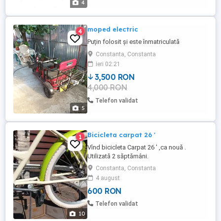
4
moped electric
4
Puțin folosit și este înmatriculată
Constanta, Constanta
ieri 02:21
3,500 RON
4,000 RON
Telefon validat
5
Bicicleta carpat 26 '
1
Vînd bicicleta Carpat 26 ' ,ca nouă .
Utilizată 2 săptămâni.
Constanta, Constanta
4 august
600 RON
Telefon validat
10