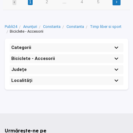
›
‹
1
2
…
4
5
Publi24
Anunțuri
Constanta
Constanta
Timp liber si sport
Biciclete - Accesorii
Categorii
Biciclete - Accesorii
Județe
Localități
Urmărește-ne pe