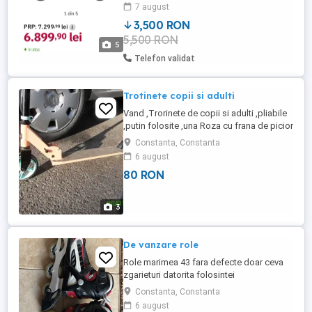
doar cu predare personala. Detalii doar
7 august
telefonic. schimb cu telefon.
3,500 RON
5,500 RON
5
Telefon validat
Trotinete copii si adulti
Vand ,Trorinete de copii si adulti ,pliabile
,putin folosite ,una Roza cu frana de picior
spate ,la 90 lei si altete mai mici pentru
Constanta, Constanta
3==9 ani .la 40 si 80 lei.detalii la
6 august
0770x195x352
80 RON
3
De vanzare role
Role marimea 43 fara defecte doar ceva
zgarieturi datorita folosintei
Constanta, Constanta
6 august