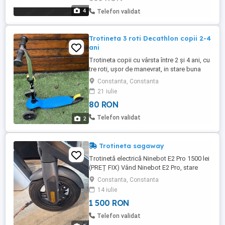
4
Telefon validat
Trotineta 3 roti Decathlon copii 2-4
ani
Trotineta copii cu vârsta între 2 și 4 ani, cu
tre roti, ușor de manevrat, in stare buna
Constanta, Constanta
21 iulie
80 RON
Telefon validat
2
Trotineta sagaway
Trotinetă electrică Ninebot E2 Pro 1500 lei
(PREȚ FIX) Vând Ninebot E2 Pro, stare
foarte bună. Rulaj 217 km, activată
Constanta, Constanta
08.2024. Motor 350W, viteză max 25 km h.
14 iulie
Baterie 36V 7.65Ah, doar 3 cicluri, fără
1 500 RON
descărcări profunde. Fără erori, fără
reparații, funcționează perfect.
Telefon validat