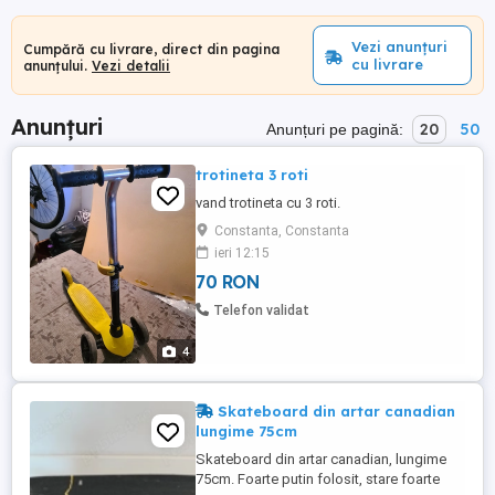
Vezi anunțuri
Cumpără cu livrare, direct din pagina
cu livrare
anunțului.
Vezi detalii
Anunțuri
20
50
Anunțuri pe pagină:
trotineta 3 roti
vand trotineta cu 3 roti.
Constanta, Constanta
ieri 12:15
70 RON
Telefon validat
4
Skateboard din artar canadian
lungime 75cm
Skateboard din artar canadian, lungime
75cm. Foarte putin folosit, stare foarte