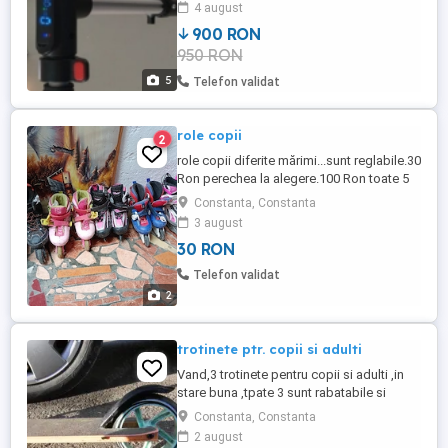
4 august
900 RON
950 RON
5
Telefon validat
role copii
2
role copii diferite mărimi...sunt reglabile.30
Ron perechea la alegere.100 Ron toate 5
perechi.4 perechi de role și una de patine
Constanta, Constanta
3 august
30 RON
Telefon validat
2
trotinete ptr. copii si adulti
Vand,3 trotinete pentru copii si adulti ,in
stare buna ,tpate 3 sunt rabatabile si
functioneaza f bine .Una este si cu frana
Constanta, Constanta
de mana .preturi de la 80 lei ,150 cea Avigo
2 august
in cutie din Germania si cea cu frana la