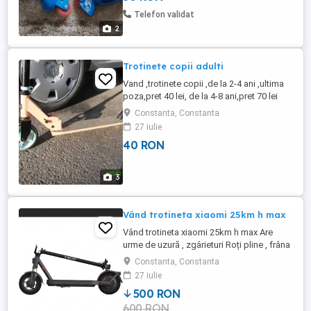
Telefon validat
2
Trotinete copii adulti
Vand ,trotinete copii ,de la 2-4 ani ,ultima
poza,pret 40 lei, de la 4-8 ani,pret 70 lei
,poza 1 si 2 .detalii l telefon 0770x195x352
Constanta, Constanta
27 iulie
40 RON
3
Vând trotineta xiaomi 25km h max
Vând trotineta xiaomi 25km h max Are
urme de uzură , zgârieturi Roți pline , frâna
disc spate Încărcător original bateria nu
Constanta, Constanta
mai tine asa mult Nu trimit
27 iulie
500 RON
600 RON