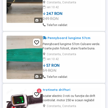
buna. Predare personala in Constanta.
Constanta, Constanta
ieri 10:42
247 RON
249 RON
5
Telefon validat
Pennyboard lungime 57cm
Pennyboard lungime 57cm Culoare verde.
Foarte putin folosit, stare foarte buna.
Predare personala in Constanta.
Constanta, Constanta
ieri 10:42
57 RON
59 RON
4
Telefon validat
trotineta drifturi
2
scuter electric 3 roti cu funcție de drift
controlat. motor 250 w scaun reglabil
afișaj led baterie frana fata ideal pentru
Constanta, Constanta