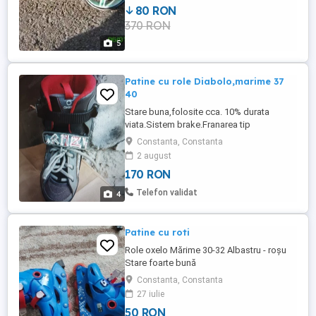
80 RON
mana ,la 160 lei.
370 RON
5
Patine cu role Diabolo,marime 37
40
Stare buna,folosite cca. 10% durata
viata.Sistem brake.Franarea tip
Diabolo,usoara,simpla eficienta Se poate
Constanta, Constanta
astfel controla si viteza.Rotile cu diametru
2 august
76 mm cu rulmenti abec 5. Se fixeaza cu
170 RON
sireturi,-strap-catarama
micrometricas.Soseta interioara
Telefon validat
4
confortabila.
Patine cu roti
Role oxelo Mărime 30-32 Albastru - roșu
Stare foarte bună
Constanta, Constanta
27 iulie
50 RON