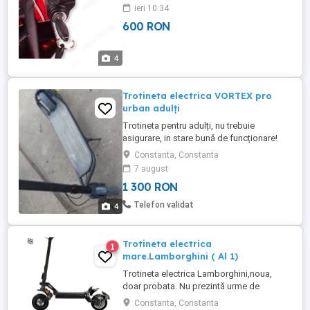
copii 5 - 12 ani
ieri 10:34
600 RON
4
Trotineta electrica VORTEX pro
urban adulți
Trotineta pentru adulți, nu trebuie
asigurare, in stare bună de funcționare!
Merită văzută!
Constanta, Constanta
7 august
1 300 RON
Telefon validat
4
Trotineta electrica
1
mare.Lamborghini ( Al 1)
Trotineta electrica Lamborghini,noua,
doar probata. Nu prezintă urme de
folosință. Aplicație pe telefon. Se vinde
Constanta, Constanta