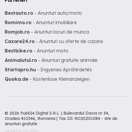
Parteneri
Bestauto.ro
- Anunturi auto/moto
Romimo.ro
- Anunturi imobiliare
Romjob.ro
- Anunturi locuri de munca
Cazare24.ro
- Anunturi cu oferte de cazare
Bestbike.ro
- Anunturi moto
Animalutul.ro
- Anunturi gratuite animale
Startapro.hu
- Ingyenes Apróhirdetés
Quoka.de
- Kostenlose Kleinanzeigen
© 2026 Publi24 Digital S.R.L. | Bulevardul Dacia nr 34,
Oradea 410346, Romania | Tax ID: RO20201084 -
site de
anunturi gratuite
26.08.06.c0c206c