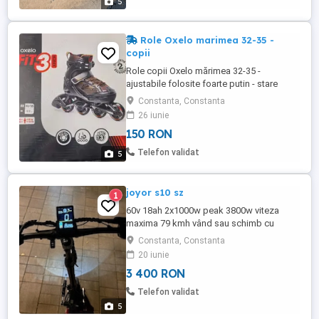
5
Role Oxelo marimea 32-35 -
copii
Role copii Oxelo mărimea 32-35 -
ajustabile folosite foarte putin - stare
foarte buna.
Constanta, Constanta
26 iunie
150 RON
Telefon validat
5
joyor s10 sz
1
60v 18ah 2x1000w peak 3800w viteza
maxima 79 kmh vând sau schimb cu
kukirin G4, predare personală constanta
Constanta, Constanta
2500 de km in creștere
20 iunie
3 400 RON
Telefon validat
5