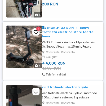
200 RON
5
INOKIM OX SUPER - 800W -
4
Trotineta electrica stare foarte
buna
VAND Trotineta electrica Myway Inokim
Ox Super, Viteza max 25km h, Putere
motor 800W, Baterie Li-Ion 57.6V 20.8Ah,
Constanta, Constanta
Autonomie 80-100km. Frână hidraulică pe
4 august
roata spate. Limitator viteză dezactivat
4,000 RON
(Viteza maxima 45 Km h). Se vinde
5
4,500 RON
inpreuna cu: Ghidon copii original Inokim,
acesta se poate detasa. Incarcator ...
Telefon validat
vind trotineta electrica ryde
vind trotineta electrica Ryde cu motor de
350w.trotineta este nouă greutatea
maxima admisă 130kg maxim viteza
Constanta, Constanta
maximă 25km h preț 900 lei.