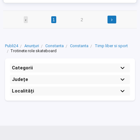
›
‹
1
2
Publi24
Anunțuri
Constanta
Constanta
Timp liber si sport
Trotinete role skateboard
Categorii
Județe
Localități