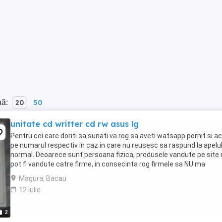
nă:
20
50
unitate cd writter cd rw asus lg
Pentru cei care doriti sa sunati va rog sa aveti watsapp pornit si ac
pe numarul respectiv in caz in care nu reusesc sa raspund la apelu
normal. Deoarece sunt persoana fizica, produsele vandute pe site 
pot fi vandute catre firme, in consecinta rog firmele sa NU ma
contacteze. Atentie! Datorita ...
Magura, Bacau
12 iulie
2