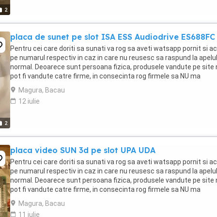
2
placa de sunet pe slot ISA ESS Audiodrive ES688FC
Pentru cei care doriti sa sunati va rog sa aveti watsapp pornit si ac
pe numarul respectiv in caz in care nu reusesc sa raspund la apelu
normal. Deoarece sunt persoana fizica, produsele vandute pe site 
pot fi vandute catre firme, in consecinta rog firmele sa NU ma
contacteze.Atentie! Datorita ...
Magura, Bacau
12 iulie
2
placa video SUN 3d pe slot UPA UDA
Pentru cei care doriti sa sunati va rog sa aveti watsapp pornit si ac
pe numarul respectiv in caz in care nu reusesc sa raspund la apelu
normal. Deoarece sunt persoana fizica, produsele vandute pe site 
pot fi vandute catre firme, in consecinta rog firmele sa NU ma
contacteze. Atentie! Datorita ...
Magura, Bacau
11 iulie