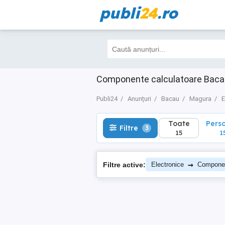
publi
24
.ro
Toate
Perso
Filtre
3
15
15
Componente calculatoare Bac
Publi24
Anunțuri
Bacau
Magura
E
Toate
Pers
Filtre
3
15
1
→
Filtre active:
Electronice
Compone