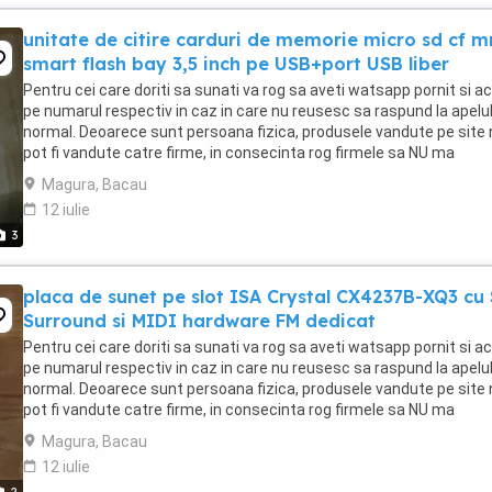
unitate de citire carduri de memorie micro sd cf 
smart flash bay 3,5 inch pe USB+port USB liber
Pentru cei care doriti sa sunati va rog sa aveti watsapp pornit si ac
pe numarul respectiv in caz in care nu reusesc sa raspund la apelu
normal. Deoarece sunt persoana fizica, produsele vandute pe site 
pot fi vandute catre firme, in consecinta rog firmele sa NU ma
contacteze. Atentie! Datorita ...
Magura, Bacau
12 iulie
3
placa de sunet pe slot ISA Crystal CX4237B-XQ3 cu
Surround si MIDI hardware FM dedicat
Pentru cei care doriti sa sunati va rog sa aveti watsapp pornit si ac
pe numarul respectiv in caz in care nu reusesc sa raspund la apelu
normal. Deoarece sunt persoana fizica, produsele vandute pe site 
pot fi vandute catre firme, in consecinta rog firmele sa NU ma
contacteze. Atentie! Datorita ...
Magura, Bacau
12 iulie