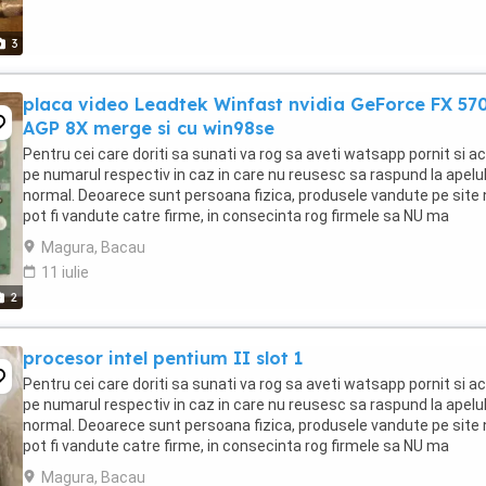
3
placa video Leadtek Winfast nvidia GeForce FX 57
AGP 8X merge si cu win98se
Pentru cei care doriti sa sunati va rog sa aveti watsapp pornit si ac
pe numarul respectiv in caz in care nu reusesc sa raspund la apelu
normal. Deoarece sunt persoana fizica, produsele vandute pe site 
pot fi vandute catre firme, in consecinta rog firmele sa NU ma
contacteze. Atentie! Datorita ...
Magura, Bacau
11 iulie
2
procesor intel pentium II slot 1
Pentru cei care doriti sa sunati va rog sa aveti watsapp pornit si ac
pe numarul respectiv in caz in care nu reusesc sa raspund la apelu
normal. Deoarece sunt persoana fizica, produsele vandute pe site 
pot fi vandute catre firme, in consecinta rog firmele sa NU ma
contacteze. Atentie! Datorita ...
Magura, Bacau