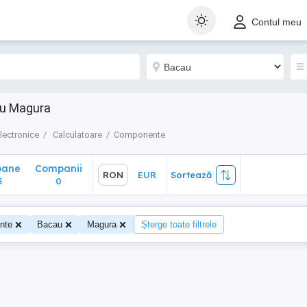
ane
Companii
RON
EUR
Sortează
Contul meu
0
au Magura
lectronice
Calculatoare
Componente
oane
Companii
RON
EUR
Sortează
5
0
nte
Bacau
Magura
Șterge toate filtrele