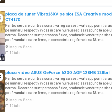
2
placa de sunet Vibra16XV pe slot ISA Creative mod
CT4170
Pentru cei care doriti sa sunati va rog sa aveti watsapp pornit si ac
pe numarul respectiv in caz in care nu reusesc sa raspund la apelu
normal. Deoarece sunt persoana fizica, produsele vandute pe site 
pot fi vandute catre firme, in consecinta rog firmele sa NU ma
contacteze. Atentie! Datorita ...
Magura, Bacau
12 iulie
2
placa video ASUS GeForce 6200 AGP 128MB 128bit
Pentru cei care doriti sa sunati va rog sa aveti watsapp pornit si ac
pe numarul respectiv in caz in care nu reusesc sa raspund la apelu
normal. Deoarece sunt persoana fizica, produsele vandute pe site 
pot fi vandute catre firme, in consecinta rog firmele sa NU ma
contacteze. Atentie! Datorita ...
Magura, Bacau
12 iulie