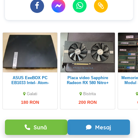
ASUS EeeBOX PC
placa video Sapphire
Memorie RAM PC Laptop
EB1033 Intel- Atom-
Radeon RX 580 Nitro+
Modul 
D2550 1.86GHZ Ram
4GB
GB 
4GB-DDR-3- HDD 160GB
PSD416
Galati
Bistrita
ADATA 
180 RON
200 RON
Sună
Mesaj