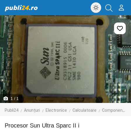
publi
24
.ro
1
/ 1
Publi24
Anunțuri
Electronice
Calculatoare
Componente
procesor Sun Ultra Sparc II i