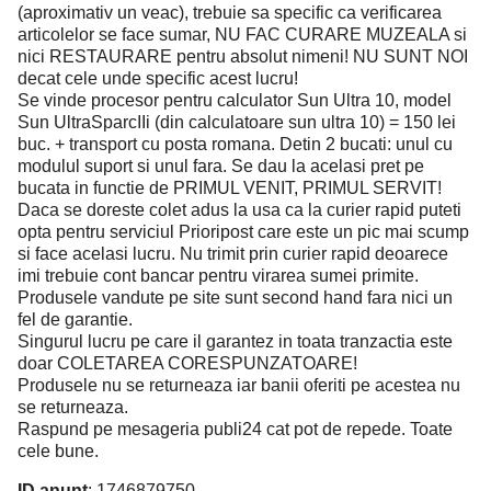
(aproximativ un veac), trebuie sa specific ca verificarea
articolelor se face sumar, NU FAC CURARE MUZEALA si
nici RESTAURARE pentru absolut nimeni! NU SUNT NOI
decat cele unde specific acest lucru!
Se vinde procesor pentru calculator Sun Ultra 10, model
Sun UltraSparcIIi (din calculatoare sun ultra 10) = 150 lei
buc. + transport cu posta romana. Detin 2 bucati: unul cu
modulul suport si unul fara. Se dau la acelasi pret pe
bucata in functie de PRIMUL VENIT, PRIMUL SERVIT!
Daca se doreste colet adus la usa ca la curier rapid puteti
opta pentru serviciul Prioripost care este un pic mai scump
si face acelasi lucru. Nu trimit prin curier rapid deoarece
imi trebuie cont bancar pentru virarea sumei primite.
Produsele vandute pe site sunt second hand fara nici un
fel de garantie.
Singurul lucru pe care il garantez in toata tranzactia este
doar COLETAREA CORESPUNZATOARE!
Produsele nu se returneaza iar banii oferiti pe acestea nu
se returneaza.
Raspund pe mesageria publi24 cat pot de repede. Toate
cele bune.
ID anunț
: 1746879750