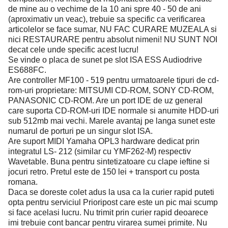
de mine au o vechime de la 10 ani spre 40 - 50 de ani
(aproximativ un veac), trebuie sa specific ca verificarea
articolelor se face sumar, NU FAC CURARE MUZEALA si
nici RESTAURARE pentru absolut nimeni! NU SUNT NOI
decat cele unde specific acest lucru!
Se vinde o placa de sunet pe slot ISA ESS Audiodrive
ES688FC.
Are controller MF100 - 519 pentru urmatoarele tipuri de cd-
rom-uri proprietare: MITSUMI CD-ROM, SONY CD-ROM,
PANASONIC CD-ROM. Are un port IDE de uz general
care suporta CD-ROM-uri IDE normale si anumite HDD-uri
sub 512mb mai vechi. Marele avantaj pe langa sunet este
numarul de porturi pe un singur slot ISA.
Are suport MIDI Yamaha OPL3 hardware dedicat prin
integratul LS- 212 (similar cu YMF262-M) respectiv
Wavetable. Buna pentru sintetizatoare cu clape ieftine si
jocuri retro. Pretul este de 150 lei + transport cu posta
romana.
Daca se doreste colet adus la usa ca la curier rapid puteti
opta pentru serviciul Prioripost care este un pic mai scump
si face acelasi lucru. Nu trimit prin curier rapid deoarece
imi trebuie cont bancar pentru virarea sumei primite. Nu