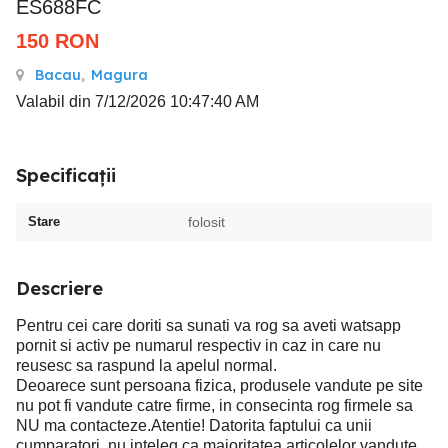
ES688FC
150
RON
Bacau
,
Magura
Valabil din 7/12/2026 10:47:40 AM
Specificații
Stare
folosit
Descriere
Pentru cei care doriti sa sunati va rog sa aveti watsapp
pornit si activ pe numarul respectiv in caz in care nu
reusesc sa raspund la apelul normal.
Deoarece sunt persoana fizica, produsele vandute pe site
nu pot fi vandute catre firme, in consecinta rog firmele sa
NU ma contacteze.Atentie! Datorita faptului ca unii
cumparatori, nu inteleg ca majoritatea articolelor vandute