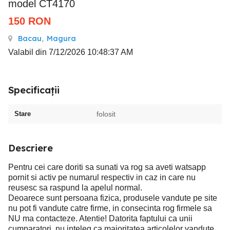
model CT4170
150
RON
Bacau
,
Magura
Valabil din 7/12/2026 10:48:37 AM
Specificații
Stare
folosit
Descriere
Pentru cei care doriti sa sunati va rog sa aveti watsapp
pornit si activ pe numarul respectiv in caz in care nu
reusesc sa raspund la apelul normal.
Deoarece sunt persoana fizica, produsele vandute pe site
nu pot fi vandute catre firme, in consecinta rog firmele sa
NU ma contacteze. Atentie! Datorita faptului ca unii
cumparatori, nu inteleg ca majoritatea articolelor vandute