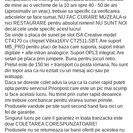
de mine au o vechime de la 10 ani spre 40 - 50 de ani
(aproximativ un veac), trebuie sa specific ca verificarea
articolelor se face sumar, NU FAC CURARE MUZEALA si
nici RESTAURARE pentru absolut nimeni! NU SUNT NOI
decat cele unde specific acest lucru!
Se vinde o placa de sunet pe slot ISA Creative model
CT4170 cu chipset Vibra16XV CT2511-SBT. Are suport
MB_PRO pentru placi de baza care suporta, suport intrari
digitale + alte intrari analogice. Suport OPL3 integrat. Are
setari pe placa prin jumpere. Buna pentru jocuri retro.
Pretul este de 150 lei + transport cu posta romana. Nu sunt
din topor asa ca nu ezitati cu un mesaj aici sau pe
watsapp.
Daca se doreste colet adus la usa ca la curier rapid puteti
opta pentru serviciul Prioripost care este un pic mai scump
si face acelasi lucru. Nu trimit prin curier rapid deoarece
imi trebuie cont bancar pentru virarea sumei primite.
Produsele vandute pe site sunt second hand fara nici un
fel de garantie.
Singurul lucru pe care il garantez in toata tranzactia este
doar COLETAREA CORESPUNZATOARE!
Produsele nu se returneaza iar banii oferiti pe acestea nu