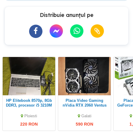
Distribuie anunțul pe
HP Elitebook 8570p, 8Gb
Placa Video Gaming
Placa video ASUS
DDR3, procesor i5 3210M
nVidia RTX 2060 Ventus
GeForce RTX 
XS 6G OC
OC, 8GB
Ploiesti
Galati
220 RON
590 RON
1