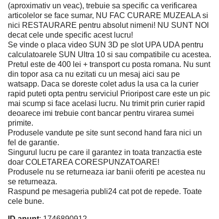
(aproximativ un veac), trebuie sa specific ca verificarea
articolelor se face sumar, NU FAC CURARE MUZEALA si
nici RESTAURARE pentru absolut nimeni! NU SUNT NOI
decat cele unde specific acest lucru!
Se vinde o placa video SUN 3D pe slot UPA UDA pentru
calculatoarele SUN Ultra 10 si sau compatibile cu acestea.
Pretul este de 400 lei + transport cu posta romana. Nu sunt
din topor asa ca nu ezitati cu un mesaj aici sau pe
watsapp. Daca se doreste colet adus la usa ca la curier
rapid puteti opta pentru serviciul Prioripost care este un pic
mai scump si face acelasi lucru. Nu trimit prin curier rapid
deoarece imi trebuie cont bancar pentru virarea sumei
primite.
Produsele vandute pe site sunt second hand fara nici un
fel de garantie.
Singurul lucru pe care il garantez in toata tranzactia este
doar COLETAREA CORESPUNZATOARE!
Produsele nu se returneaza iar banii oferiti pe acestea nu
se returneaza.
Raspund pe mesageria publi24 cat pot de repede. Toate
cele bune.
ID anunț
: 1746890912