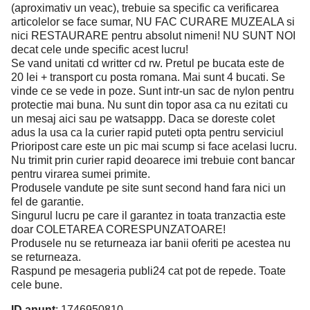
(aproximativ un veac), trebuie sa specific ca verificarea
articolelor se face sumar, NU FAC CURARE MUZEALA si
nici RESTAURARE pentru absolut nimeni! NU SUNT NOI
decat cele unde specific acest lucru!
Se vand unitati cd writter cd rw. Pretul pe bucata este de
20 lei + transport cu posta romana. Mai sunt 4 bucati. Se
vinde ce se vede in poze. Sunt intr-un sac de nylon pentru
protectie mai buna. Nu sunt din topor asa ca nu ezitati cu
un mesaj aici sau pe watsappp. Daca se doreste colet
adus la usa ca la curier rapid puteti opta pentru serviciul
Prioripost care este un pic mai scump si face acelasi lucru.
Nu trimit prin curier rapid deoarece imi trebuie cont bancar
pentru virarea sumei primite.
Produsele vandute pe site sunt second hand fara nici un
fel de garantie.
Singurul lucru pe care il garantez in toata tranzactia este
doar COLETAREA CORESPUNZATOARE!
Produsele nu se returneaza iar banii oferiti pe acestea nu
se returneaza.
Raspund pe mesageria publi24 cat pot de repede. Toate
cele bune.
ID anunț
: 1746950810