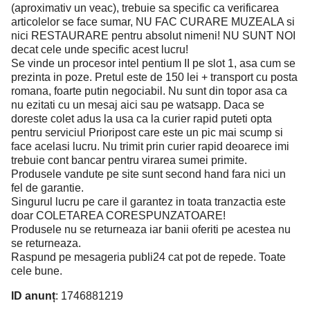
(aproximativ un veac), trebuie sa specific ca verificarea
articolelor se face sumar, NU FAC CURARE MUZEALA si
nici RESTAURARE pentru absolut nimeni! NU SUNT NOI
decat cele unde specific acest lucru!
Se vinde un procesor intel pentium II pe slot 1, asa cum se
prezinta in poze. Pretul este de 150 lei + transport cu posta
romana, foarte putin negociabil. Nu sunt din topor asa ca
nu ezitati cu un mesaj aici sau pe watsapp. Daca se
doreste colet adus la usa ca la curier rapid puteti opta
pentru serviciul Prioripost care este un pic mai scump si
face acelasi lucru. Nu trimit prin curier rapid deoarece imi
trebuie cont bancar pentru virarea sumei primite.
Produsele vandute pe site sunt second hand fara nici un
fel de garantie.
Singurul lucru pe care il garantez in toata tranzactia este
doar COLETAREA CORESPUNZATOARE!
Produsele nu se returneaza iar banii oferiti pe acestea nu
se returneaza.
Raspund pe mesageria publi24 cat pot de repede. Toate
cele bune.
ID anunț
: 1746881219