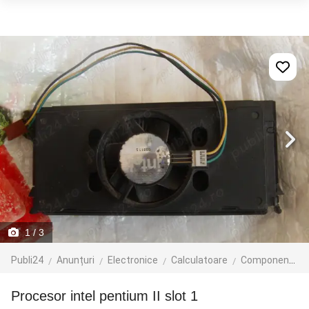
1
/ 3
Publi24
Anunțuri
Electronice
Calculatoare
Componente
procesor intel pentium II slot 1