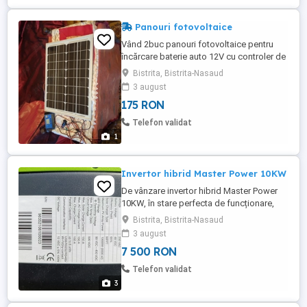
Panouri fotovoltaice
Vând 2buc panouri fotovoltaice pentru
încărcare baterie auto 12V cu controler de
automatizări, 609 400mm
Bistrita, Bistrita-Nasaud
3 august
175 RON
Telefon validat
1
Invertor hibrid Master Power 10KW
De vânzare invertor hibrid Master Power
10KW, în stare perfecta de funcționare,
folosit aproximativ 1 an jumătate, preț
Bistrita, Bistrita-Nasaud
ușor negociabil.
3 august
7 500 RON
Telefon validat
3