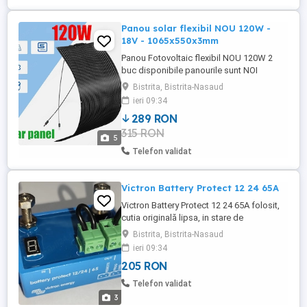
Panou solar flexibil NOU 120W -
18V - 1065x550x3mm
Panou Fotovoltaic flexibil NOU 120W 2
buc disponibile panourile sunt NOI
deschise doar pentru verificare.
Bistrita, Bistrita-Nasaud
Monokristallin Dimensiune: 1065 x 550 x
ieri 09:34
3mm Conexiune: MC4 VoC: 21.78V Isc:
289 RON
7.27A Vmp: 18.15V Imp: 6.61A Max Syst
315 RON
Voltage: 700V
5
Telefon validat
Victron Battery Protect 12 24 65A
Victron Battery Protect 12 24 65A folosit,
cutia originală lipsa, in stare de
functionare. 2 buc disponibile.
Bistrita, Bistrita-Nasaud
ieri 09:34
205 RON
Telefon validat
3