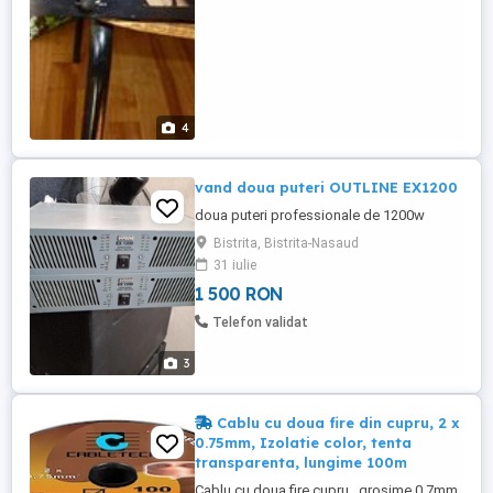
4
vand doua puteri OUTLINE EX1200
doua puteri professionale de 1200w
Bistrita, Bistrita-Nasaud
31 iulie
1 500 RON
Telefon validat
3
Cablu cu doua fire din cupru, 2 x
0.75mm, Izolatie color, tenta
transparenta, lungime 100m
Cablu cu doua fire cupru , grosime 0.7mm,