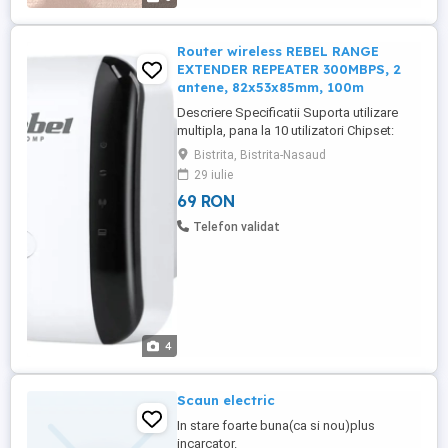
Router wireless REBEL RANGE
EXTENDER REPEATER 300MBPS, 2
antene, 82x53x85mm, 100m
Descriere Specificatii Suporta utilizare
multipla, pana la 10 utilizatori Chipset:
MTK7628KN Standard: IEEE 802.11 b g n
Bistrita, Bistrita-Nasaud
Frecventa: 2,4 GHz Securitate: WEP, WPA
29 iulie
WPA2, WPS (64 128 bit) 2 antene integrate
69 RON
Rata de transmisie: pana la 300 Mb s Port:
RJ45 Distanta wireless: pana la 100 m (in
Telefon validat
functie ...
4
Scaun electric
In stare foarte buna(ca si nou)plus
incarcator.