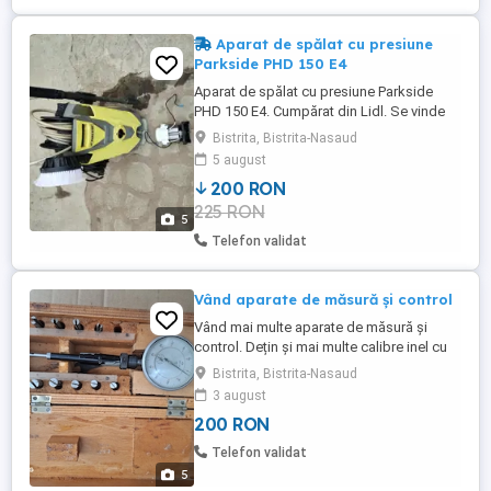
Aparat de spălat cu presiune
Parkside PHD 150 E4
Aparat de spălat cu presiune Parkside
PHD 150 E4. Cumpărat din Lidl. Se vinde
cu două motoare. Singurul defect este
Bistrita, Bistrita-Nasaud
pinionul de la motor (de la ambele). De
5 august
aceea nu-l mai pot folosi. Nu am găsit la
200 RON
niciun atelier de reparații. Este ieșit din
225 RON
garanție.
5
Telefon validat
Vând aparate de măsură și control
Vând mai multe aparate de măsură și
control. Dețin și mai multe calibre inel cu
diametru interior de la 25 la 160 mm.Preț
Bistrita, Bistrita-Nasaud
pe bucată se negociază.
3 august
200 RON
Telefon validat
5