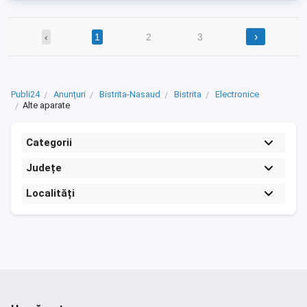
›
‹
1
2
3
Publi24
Anunțuri
Bistrita-Nasaud
Bistrita
Electronice
Alte aparate
Categorii
Județe
Localități