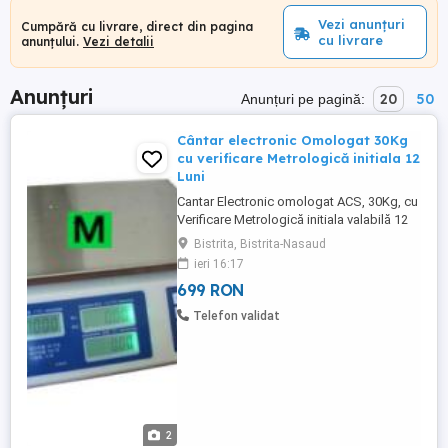
Vezi anunțuri
Cumpără cu livrare, direct din pagina
cu livrare
anunțului.
Vezi detalii
Anunțuri
20
50
Anunțuri pe pagină:
Cântar electronic Omologat 30Kg
cu verificare Metrologică initiala 12
Luni
Cantar Electronic omologat ACS, 30Kg, cu
Verificare Metrologică initiala valabilă 12
Luni Compania ELECTRO SUPERMAX
Bistrita, Bistrita-Nasaud
SRL,oferă spre vânzare cântare
ieri 16:17
electronice comerciale ACS de 30 Kg (fără
699 RON
braț). Aparatele sunt noi, omologate
conform normelor legale din România,
Telefon validat
venind însoțite de Verificare Metrologică ...
2