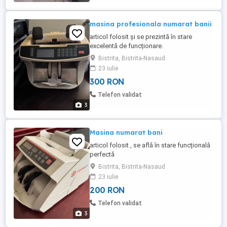
masina profesionala numarat banii
articol folosit și se prezintă în stare
excelentă de funcționare.
Bistrita, Bistrita-Nasaud
23 iulie
300 RON
Telefon validat
3
Masina numarat bani
articol folosit , se află în stare funcțională
perfectă
Bistrita, Bistrita-Nasaud
23 iulie
200 RON
Telefon validat
3