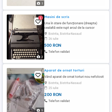
1
Masini de scris
1
Una în stare de funcționare (dreapta)
cealaltă este rupt arcul de la cursor
Bistrita, Bistrita-Nasaud
26 iulie
500 RON
Telefon validat
2
Aparat de ornat torturi
Vând aparat de ornat torturi nou nefolosit
Bistrita, Bistrita-Nasaud
25 iulie
200 RON
Telefon validat
5