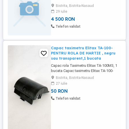
Bistrita, Bistrita-Nasaud
29 iulie
4 500 RON
Telefon validat
Capac taximetru Elitax TA-100-
PENTRU ROLA DE HARTIE , negru
sau transparent,1 bucata
Capac rola Taximetru Elitax TA-100M3, 1
bucata Capac taximetru Elitax TA-100-
PENTRU ROLA DE HARTIE , negru sau
Bistrita, Bistrita-Nasaud
transparent,1 bucata Firma Avizata pentru
27 iulie
Distributie si service AMEF Culori
50 RON
disponibile; Negru sau Transparent, (
rugam specificati culoarea dorita )
Telefon validat
Material- Plastic Livrare prin curier
Comanda ...