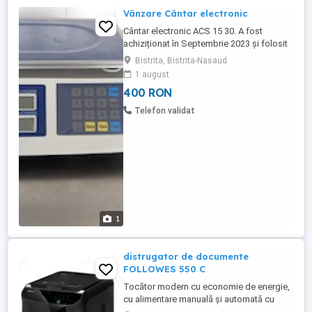
Vânzare Cântar electronic
Cântar electronic ACS 15 30. A fost
achiziționat în Septembrie 2023 și folosit
pâna în Iunie 2025 în Cantină. Preț 400 lei
Bistrita, Bistrita-Nasaud
cu TVA.
1 august
400 RON
Telefon validat
1
distrugator de documente
FOLLOWES 550 C
Tocător modern cu economie de energie,
cu alimentare manuală și automată cu
hârtie. După 2 minute de inactivitate, trece