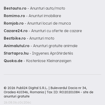
Bestauto.ro
- Anunturi auto/moto
Romimo.ro
- Anunturi imobiliare
Romjob.ro
- Anunturi locuri de munca
Cazare24.ro
- Anunturi cu oferte de cazare
Bestbike.ro
- Anunturi moto
Animalutul.ro
- Anunturi gratuite animale
Startapro.hu
- Ingyenes Apróhirdetés
Quoka.de
- Kostenlose Kleinanzeigen
© 2026 Publi24 Digital S.R.L. | Bulevardul Dacia nr 34,
Oradea 410346, Romania | Tax ID: RO20201084 -
site de
anunturi gratuite
26.08.06.c0c206c