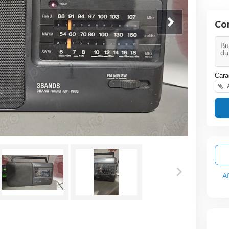
Co
Cara
A
A