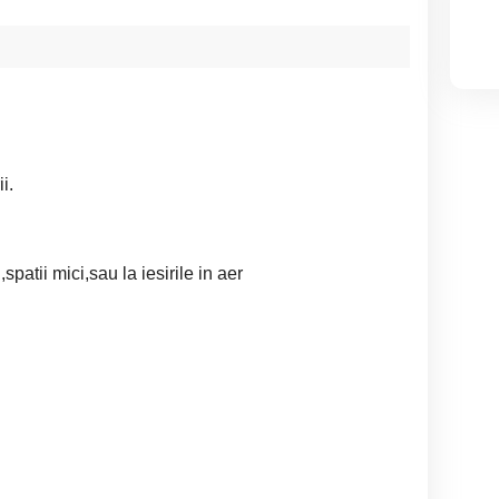
i.
,spatii mici,sau la iesirile in aer