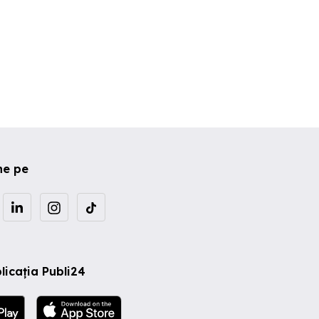
ne pe
licația Publi24