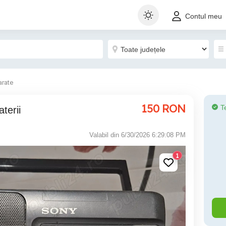
Contul meu
arate
150
RON
T
terii
Valabil din 6/30/2026 6:29:08 PM
1