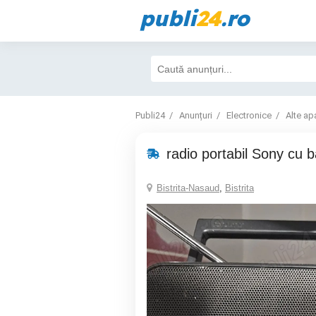
publi
24
.ro
Publi24
Anunțuri
Electronice
Alte ap
radio portabil Sony cu ba
Bistrita-Nasaud
,
Bistrita