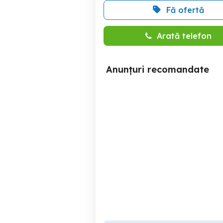
Fă ofertă
Arată telefon
Anunțuri recomandate
Vand polizor unghiular
Magnetofon PHILIPS 4500
Constanta
150 RON