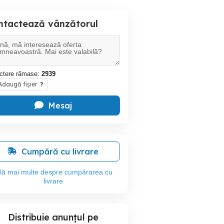
ntactează vânzătorul
ctere rămase:
2939
daugă fișier
?
Mesaj
Cumpără cu livrare
flă mai multe despre cumpărarea cu
livrare
Distribuie anunțul pe