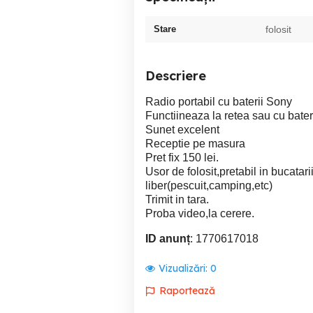
Stare
folosit
Descriere
Radio portabil cu baterii Sony
Functiineaza la retea sau cu bateri
Sunet excelent
Receptie pe masura
Pret fix 150 lei.
Usor de folosit,pretabil in bucatarii
liber(pescuit,camping,etc)
Trimit in tara.
Proba video,la cerere.
ID anunț
: 1770617018
Vizualizări:
0
Raportează