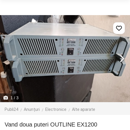
1
/ 3
Publi24
Anunțuri
Electronice
Alte aparate
vand doua puteri OUTLINE EX1200