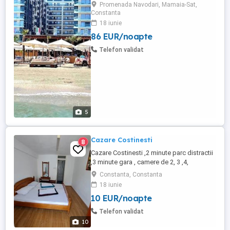
APARTAMENTE SI STUDIOURI Intr-unul din
Promenada Navodari, Mamaia-Sat,
cele mai frumoase si elegante resorturi
Constanta
rezidentialle de 5 stele Situat in PRIMA
18 iunie
LINIE LA MALUL MARII din statiunea
86 EUR/noapte
MAMAIA-NORD ***** FACILITATI:
PARCARE PRIVATA GRATUITA CU BARIERA
Telefon validat
AZIMUTH ...
5
Cazare Costinesti
8
Cazare Costinesti ,2 minute parc distractii
,3 minute gara , camere de 2, 3 ,4,
persoane si camere de grup ,de 6 si 7
Constanta, Constanta
persoane ,terase, curte mare , parcare , 2
18 iunie
bucatarii , aer conditionat ,etc.
10 EUR/noapte
Telefon validat
10