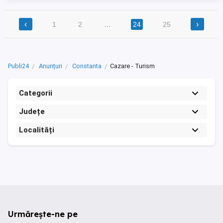
‹
›
1
2
…
24
25
Publi24
Anunțuri
Constanta
Cazare - Turism
Categorii
Județe
Localități
Urmărește-ne pe