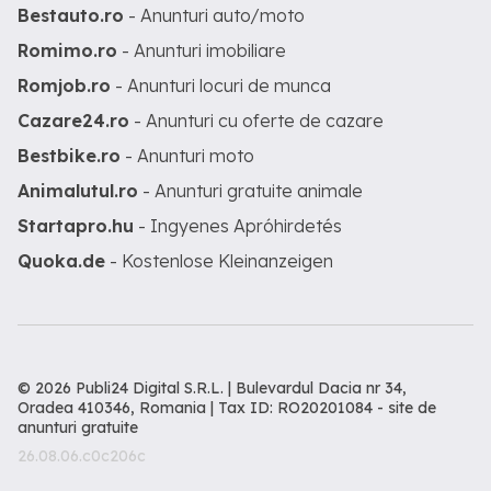
Bestauto.ro
- Anunturi auto/moto
Romimo.ro
- Anunturi imobiliare
Romjob.ro
- Anunturi locuri de munca
Cazare24.ro
- Anunturi cu oferte de cazare
Bestbike.ro
- Anunturi moto
Animalutul.ro
- Anunturi gratuite animale
Startapro.hu
- Ingyenes Apróhirdetés
Quoka.de
- Kostenlose Kleinanzeigen
© 2026 Publi24 Digital S.R.L. | Bulevardul Dacia nr 34,
Oradea 410346, Romania | Tax ID: RO20201084 -
site de
anunturi gratuite
26.08.06.c0c206c