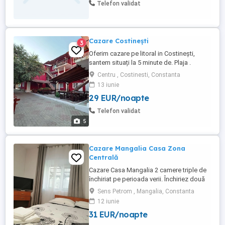
Telefon validat
Cazare Costinești
3
Oferim cazare pe litoral in Costinești,
santem situați la 5 minute de. Plaja .
Strada Gării Nr 37 A Tel
Centru , Costinesti, Constanta
13 iunie
29 EUR/noapte
Telefon validat
5
Cazare Mangalia Casa Zona
Centrală
Cazare Casa Mangalia 2 camere triple de
închiriat pe perioada verii. Închiriez două
camere triple (1 pat matrimonial + 1 pat
Sens Petrom , Mangalia, Constanta
single), fiecare cu baie proprie. Locația
12 iunie
este într-o zonă liniștită, la 8 minute de
31 EUR/noapte
mers pe jos de plajă, lângă sensul
giratoriu Petrom și 10 minute de mers pe