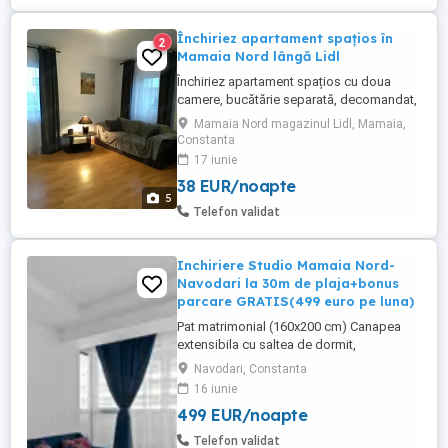
Închiriez apartament spațios în
2
Mamaia Nord lângă Lidl
Închiriez apartament spațios cu doua
camere, bucătărie separată, decomandat,
utilat, în Mamaia Nord lângă magazinul
Mamaia Nord magazinul Lidl, Mamaia,
Lidl si 100m distanta de mare. Închirierea
Constanta
se face pe cel puțin 3 zile, iar prețul este în
17 iunie
funcție de nr. de persoane și perioadă.
38 EUR/noapte
Sunt excluse petrecerile, animalele de
5
companie sau ...
Telefon validat
Inchiriere Studio Mamaia Nord-
Navodari la 30m de plaja+bonus
parcare GRATIS(499 euro pe luna)
Pat matrimonial (160x200 cm) Canapea
extensibila cu saltea de dormit,
dimensiuni Dulap cu oglinzi si usi glisante
Navodari, Constanta
Noptiere si veioze Comoda cu sertare
16 iunie
Filtru de cafea cu capsule Pahare, farfurii,
499 EUR/noapte
tacamuri Masa de bucatarie cu scaune
Cuptor electric Plita cu inductie Chiuveta
Telefon validat