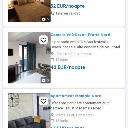
52 EUR/noapte
Telefon validat
5
Camere Vilă Sezon Eforie Nord
In perioada verii 2026 Sau festivalului
Beach Please si alte concerte de pe Litoral
Avem disponibile camere de inchirat la vila
Eforie Nord, Constanta
In EFORIE NORD Camere Duble si Camere
15 iunie
Triple TV - Aer Conditionat - Baie in
42 EUR/noapte
Cameră Foișor in curte Prețuri avantajoase
Pentru detalii si rezervări sunați la numarul
de telefon. ...
5
Apartament Mamaia Nord
Ofer spre inchiriere apartament cu 2
camere , situat in Mamaia Nord.
Apartamentul este la etaj 1 3 al unui bloc
Mamaia-Sat, Constanta
nou, pe partea cu marea (langa Uzina de
15 iunie
Pizza). Apartamentul este compus din 2