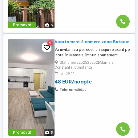
Promovat
5
Apartament 2 camere zona Butoaie
5
Vă invităm să petreceți un sejur relaxant pe
litoral în Mamaia, într-un apartament
modern, situat în complexul Moonlight,
Statiunea%252525252bMamaia,
Residence, zona centrală una dintre cele
Constanta, Constanta
mai căutate locații din stațiune. Locație
ieri 09:11
excelentă la doar câțiva pași de plajă,
48 EUR/noapte
restaurante, cluburi și puncte de atracție.
Etaj 8 ...
Telefon validat
Promovat
5