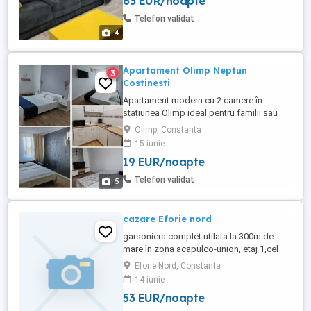
63 EUR/noapte
camere+ balcon,centrala proprie pe gaz,
loc de parcare gratuit in fata blocului
Telefon validat
Perioada disponibila 15 iunie ...
4
Apartament Olimp Neptun
3
Costinesti
Apartament modern cu 2 camere în
stațiunea Olimp ideal pentru familii sau
prieteni! Petrece-ți vacanța într-un
Olimp, Constanta
apartament complet renovat, situat într-o
15 iunie
zonă liniștită, la doar 6 minute de plajă!
19 EUR/noapte
Vedere superbă spre pădure și hotelurile
Banat, Olimp Tower, Novum by the Sea,
Telefon validat
5
aproape de complexul ...
cazare Eforie nord
garsoniera complet utilata la 300m de
mare în zona acapulco-union, etaj 1,cel
mult 4 persoane
Eforie Nord, Constanta
14 iunie
53 EUR/noapte