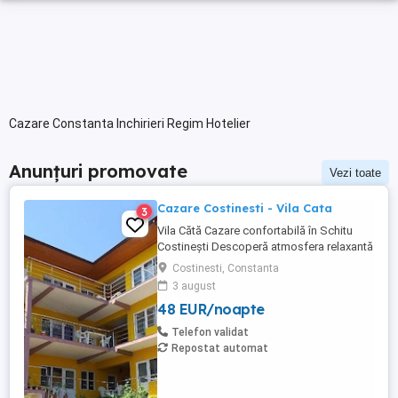
Cazare Constanta Inchirieri Regim Hotelier
Anunțuri promovate
Vezi toate
Cazare Costinesti - Vila Cata
3
Vila Cătă Cazare confortabilă în Schitu
Costinești Descoperă atmosfera relaxantă
a litoralului românesc la Vila Cătălin,
Costinesti, Constanta
alegerea ideală pentru vacanțe în familie,
3 august
sejururi cu prietenii sau grupuri organizate.
48 EUR/noapte
Unitatea pune la dispoziția turiștilor 15
camere spațioase, dintre care: 13 camere
Telefon validat
duble ...
Repostat automat