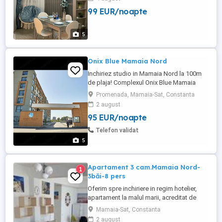
modern. In resort puteti beneficia de 2
99 EUR/noapte
piscine pentru adulti , o piscina copii,
locuri de joaca, spa, baie de aburi, jacuzi,
piscină interioară, ...
5
Onix Blue Mamaia Nord
Inchiriez studio in Mamaia Nord la 100m
de plaja! Complexul Onix Blue Mamaia
Nord Complet mobilat si utilat Loc de
Promenada, Mamaia-Sat, Constanta
parcare in curtea imobilului Informatii
2 august
suplimentare la telefon sau pe wathapp
95 EUR/noapte
Check-In ora 16:00 Check-Out ora 10:00
Telefon validat
5
Apartament 3 cam.Mamaia Nord-
1
3băi-8 pers
Oferim spre inchiriere in regim hotelier,
apartament la malul marii, acreditat de
catre ministerul turismului si clasificat la 3
Mamaia-Sat, Constanta
stele (pragul maxim acordat pt
2 august