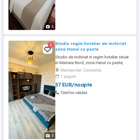
5
Studio regim hotelier de inchiriat
5
zona Hanul cu peste
Studio de inchiriat in regim hotelier situat
in Mamaia Nord, zona Hanul cu peste,
langa Profi si Mega image, la 7 minute de
Mamaia-Sat, Constanta
mers pe jos de plaja, bloc nou, centrala de
1 august
apartament, pat king size (1,80x2m), tv,
57 EUR/noapte
aer conditionat, plita electrica si cuptor,
aparat de cafea, terasa, mobilat si utilat
Telefon validat
complet, ...
5