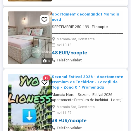
Apartamentul ...
apartament decomandat Mamaia
nord
SEPTEMBRIE 25O-199 LEI noapte
_________________________________________
Va asteptam cu drag sa va petreceti
Mamaia-Sat, Constanta
VACANTA la din Mamaia NORD la 3 MIN
azi 13:18
jos de plaja LEMONcliff AZIMUTH.
48 EUR/noapte
_________________________________________
Telefon & WhatsApp: O755 772 277 În
Telefon validat
5
apropiere se găsesc restaurante, terase,
supermarketuri. Prețul ...
Sezonul Estival 2026 - Apartamente
12
Premium de Închiriat - Locații de
Top - Zona 0 * Promenadă
Mamaia Nord - Sezonul Estival 2026 -
Apartamente Premium de Închiriat - Locații
de Top - Zona 0 * Promenadă - Yvo
Mamaia-Sat, Constanta
Aparthotel Luxury vă așteaptă cu drag pe
azi 11:37
Litoral. Vă închiriem apartamente premium
38 EUR/noapte
în regim hotelier. Apartamente premium
condiții de 5 stele situate în primul rând la
Telefon validat