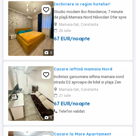
Inchiriere in regim hotelier!
Studio modern Ibo Residence, 7 minute
de plajă Mamaia Nord Năvodari Ofer spre
închiriere studio modern, ideal pentru 2
Mamaia-Sat, Constanta
adulți + 1 copil, situat la doar 7 minute de
26 iulie
mers pe jos până la plajă, în zona Mamaia
67 EUR/noapte
Nord aproape de restaurante,
supermarketuri și principalele puncte de
interes. Locație excelentă ...
5
Cazare ieftină mamaia Nord
închiriez garsoniera ieftina mamaia nord
strada D2 aproape de lidel si plaja Zen
Beach et 2 cu balcon loc de parcare aer
Mamaia-Sat, Constanta
condiționat maxim 4 persoane minim 2
21 iulie
nopți cer si ofer seriozitate
67 EUR/noapte
Telefon validat
5
Cazare la Mare Apartament