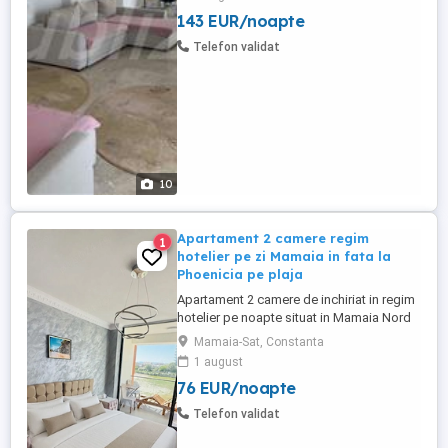
apartamente de inchiriat), este situat in
143 EUR/noapte
Mamaia Nord la etajul 2 al unui bloc nou
cu 3 etaje, la 150 m de plajele Azimuth,
Telefon validat
Kazeboo, Lemon, cu ...
10
Apartament 2 camere regim
1
hotelier pe zi Mamaia in fata la
Phoenicia pe plaja
Apartament 2 camere de inchiriat in regim
hotelier pe noapte situat in Mamaia Nord
in fata complexului Phoenicia, linia 1 de la
Mamaia-Sat, Constanta
mare, chiar pe plaja, in complexul Roca
1 august
Residence, cea mai buna locatie din
76 EUR/noapte
Mamaia, apartamente chiar pe plaja, cu
vedere si la mare, terasa, cu acces direct
Telefon validat
la plaja Phoenicia. ...