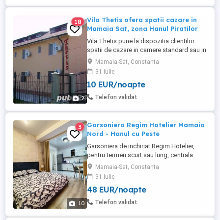
Vila Thetis ofera spatii cazare in
18
Mamaia Sat, zona Hanul Piratilor
Vila Thetis pune la dispozitia clientilor
spatii de cazare in camere standard sau in
apartamente pentru sezonul estival sau
Mamaia-Sat, Constanta
extarasezon, la preturi rezonabile.,
31 iulie
suprafata totala: 500
10 EUR/noapte
Telefon validat
2
Garsoniera Regim Hotelier Mamaia
3
Nord - Hanul cu Peste
Garsoniera de inchiriat Regim Hotelier,
pentru termen scurt sau lung, centrala
termica proprie pe gaz, a.c, tv smart,
Mamaia-Sat, Constanta
cuptor cu microunde, parcare cu bariera,
31 iulie
cuptor electric, plita electrica, frigider,
48 EUR/noapte
hota, etc. Retul difera in functie de
perioada.
Telefon validat
10