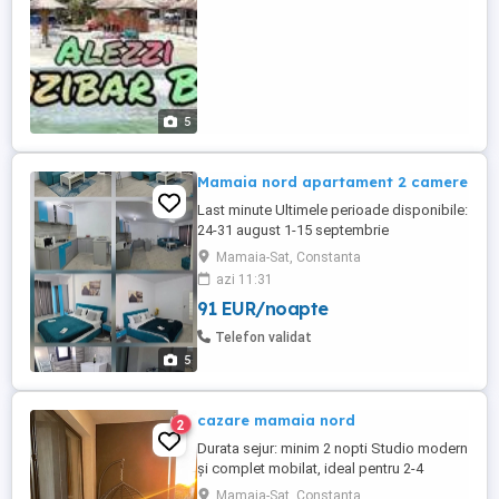
mare zona 0 din stațiunea ...
5
Mamaia nord apartament 2 camere
Last minute Ultimele perioade disponibile:
24-31 august 1-15 septembrie
Apartamentul se închiriază pentru minim 3
Mamaia-Sat, Constanta
nopți! Apartament două camere în Mamaia
azi 11:31
Nord, lângă complex Alezzi, la 50 metri de
91 EUR/noapte
plajă, complet mobilat și utilat.
Apartamentul dispune de: -parcare în
Telefon validat
limita disponibilității; -terasă; -aer ...
5
cazare mamaia nord
2
Durata sejur: minim 2 nopti Studio modern
și complet mobilat, ideal pentru 2-4
persoane, situat într-o zonă liniștită și
Mamaia-Sat, Constanta