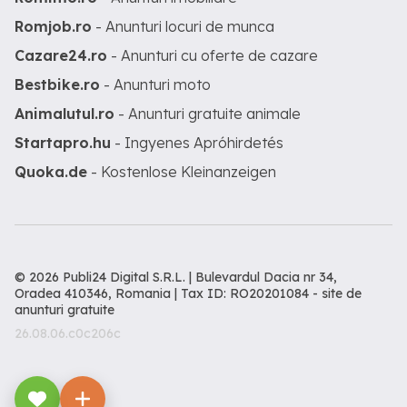
Romjob.ro
- Anunturi locuri de munca
Cazare24.ro
- Anunturi cu oferte de cazare
Bestbike.ro
- Anunturi moto
Animalutul.ro
- Anunturi gratuite animale
Startapro.hu
- Ingyenes Apróhirdetés
Quoka.de
- Kostenlose Kleinanzeigen
© 2026 Publi24 Digital S.R.L. | Bulevardul Dacia nr 34,
Oradea 410346, Romania | Tax ID: RO20201084 -
site de
anunturi gratuite
26.08.06.c0c206c