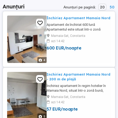
Anunțuri
20
50
Anunțuri pe pagină:
Închiriez Apartament Mamaia Nord
Apartament de închiriat 600 lună
Apartamentul este situat într-o zonă
liniștită din Mamaia Nord. Complet
Mamaia-Sat, Constanta
mobilat și utilat, gata de mutare. Loc de
azi 14:42
parcare în fața blocului. Detalii în privat.
600 EUR/noapte
4
Inchiriez Apartament Mamaia Nord
- 200 m de plajă
Închiriez apartament în regim hotelier în
Mamaia Nord, situat într-o zonă bună,
lângă plaja Azimuth, la doar 200 de metri
Mamaia-Sat, Constanta
de plajă (aproximativ 3 minute de mers pe
azi 14:42
jos). Detalii cazare: Capacitate: Maxim 5
57 EUR/noapte
persoane; Preț: 300 lei noapte; Perioadă
minimă: 2 nopți; 2 Sezlonguri si o umbrelă;
5