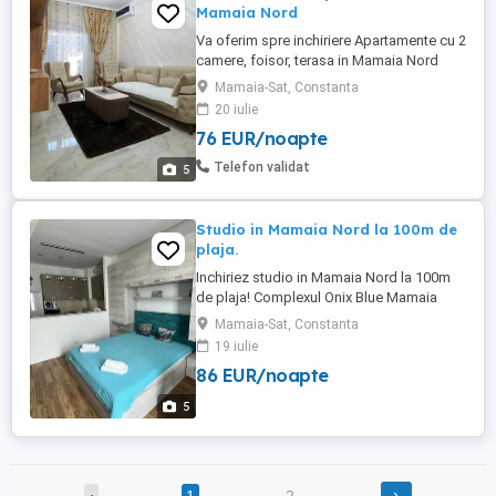
Mamaia Nord
Va oferim spre inchiriere Apartamente cu 2
camere, foisor, terasa in Mamaia Nord
aproape de plaja. Extra-sezon 1Mai -10
Mamaia-Sat, Constanta
Iunie 400 lei noapte Sezon450- 500 Lei
20 iulie
noapte
76 EUR/noapte
Telefon validat
5
Studio in Mamaia Nord la 100m de
plaja.
Inchiriez studio in Mamaia Nord la 100m
de plaja! Complexul Onix Blue Mamaia
Nord Complet mobilat si utilat Loc de
Mamaia-Sat, Constanta
parcare in curtea imobilului Informatii
19 iulie
suplimentare la telefon sau pe wathapp
86 EUR/noapte
Check-In ora 16:00 Check-Out ora 11:00
5
›
‹
1
2