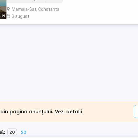
Mamaia-Sat, Constanta
19
3 august
 din pagina anunțului.
Vezi detalii
nă:
20
50