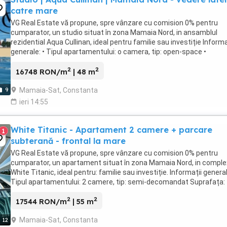
catre mare
VG Real Estate vă propune, spre vânzare cu comision 0% pentru
cumparator, un studio situat în zona Mamaia Nord, in ansamblul
rezidential Aqua Cullinan, ideal pentru familie sau investiție Informa
generale: • Tipul apartamentului: o camera, tip: open-space •
Suprafața: • Utilă: 47,95m² ...
2
2
16748 RON/m
| 48 m
Mamaia-Sat, Constanta
9
ieri 14:55
White Titanic - Apartament 2 camere + parcare
1
subterană - frontal la mare
VG Real Estate vă propune, spre vânzare cu comision 0% pentru
cumparator, un apartament situat în zona Mamaia Nord, in comple
White Titanic, ideal pentru: familie sau investiție. Informații general
Tipul apartamentului: 2 camere, tip: semi-decomandat Suprafața: 
Utilă: 55,20 m²; • Utilă ...
2
2
17544 RON/m
| 55 m
Mamaia-Sat, Constanta
12