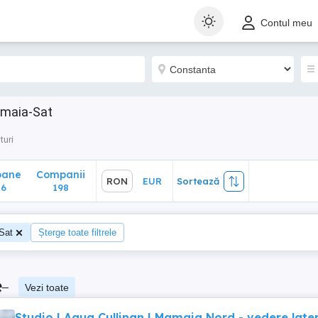
ane
Companii
RON
EUR
Sortează
Contul meu
198
amaia-Sat
turi
oane
Companii
RON
EUR
Sortează
06
198
Sat
Șterge toate filtrele
e
–
Vezi toate
Studio | Aqua Cullinan | Mamaia Nord - vedere late