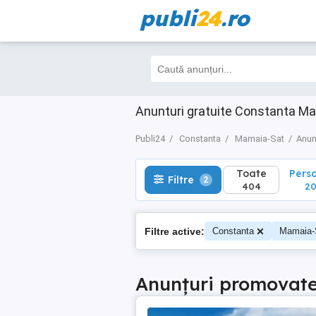
publi
24
.ro
Toate
Perso
Filtre
2
404
206
Anunturi gratuite Constanta M
Publi24
Constanta
Mamaia-Sat
Anun
Toate
Pers
Filtre
2
404
2
Filtre active:
Constanta
Mamaia-
Anunțuri promovat