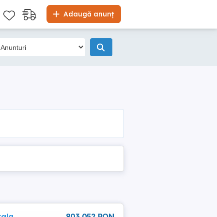
Adaugă anunț
rala
803 052 RON