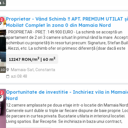
5
Proprietar - Vând Schimb !! APT. PREMIUM UTILAT ș
2
Mobilat Complet în zona 0 din Mamaia Nord
- PROPRIETAR - PREȚ: 149.900 EURO - La schimb se acceptă un
apartament de 2 ori 3 camere situat în primul rând la mare. Accept
schimburi cu proprietăți în resorturi precum: Signature, Stefan Bui
, Alezzi, etc. La schimb ofer ori primesc diferență (doar dacă este
cazul). - Sunt deschis și ...
2
2
12247 RON/m
| 60 m
Mamaia-Sat, Constanta
10
azi 08:48
Oportunitate de investitie - Inchiriez vila in Mamai
2
Nord
12 camere amplasate pe doua etaje intr-o locatie din Mamaia Nord
Camerele sunt duble si triple iar fiecare dispune de baie proprie. Lo
de parcare in curtea privata. Bucatarie utilata in interiorul locatiei.
Living spatios. Bar Receptie. Se inchiriaza in baza unui contract,
termen scurt sau termen ...