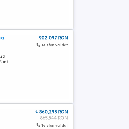
ia
902 097 RON
Telefon validat
u 2
 Sunt
860,295 RON
865,544 RON
Telefon validat