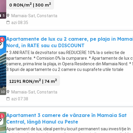
2
2
0 RON/m
| 300 m
Mamaia-Sat, Constanta
5
azi 08:35
Apartamente de lux cu 2 camere, pe plaja in Mama
4
Nord, in RATE sau cu DISCOUNT
* 3 ANI RATE la dezvoltator sau REDUCERE 10% la o selectie de
apartamente. * Comision 0% la cumparare. * Apartamente de lux c
camere, prima linie la plaja, in Opera Residence din Mamaia Nord. *
3 tipuri de apartamente cu 2 camere cu suprafete utile totale
incepand de la 73.60mp, cu 1 sau 2 bai, ...
2
2
12191 RON/m
| 74 m
Mamaia-Sat, Constanta
10
azi 07:38
Apartament 3 camere de vânzare în Mamaia Sat
1
Central, lângă Hanul cu Peste
Apartament de lux, ideal pentru locuit permanent sau investiție în