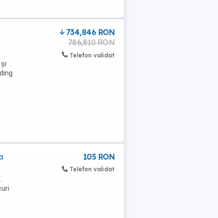
i
734,846 RON
786,810 RON
Telefon validat
 și
lding
a
105 RON
Telefon validat
.
curi