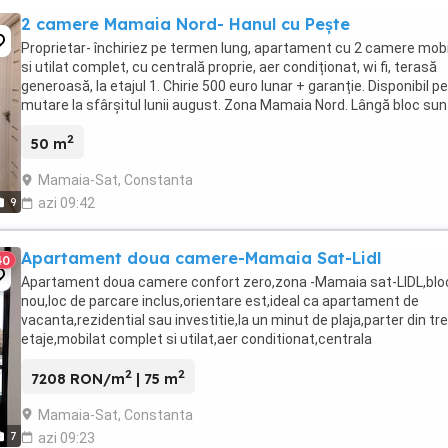
2 camere Mamaia Nord- Hanul cu Pește
Proprietar- închiriez pe termen lung, apartament cu 2 camere mobi
si utilat complet, cu centrală proprie, aer condiționat, wi fi, terasă
generoasă, la etajul 1. Chirie 500 euro lunar + garanție. Disponibil p
mutare la sfârșitul lunii august. Zona Mamaia Nord. Lângă bloc sun
Restaurantul Hanul ...
2
50 m
Mamaia-Sat, Constanta
9
azi 09:42
Apartament doua camere-Mamaia Sat-Lidl
40
Apartament doua camere confort zero,zona -Mamaia sat-LIDL,blo
nou,loc de parcare inclus,orientare est,ideal ca apartament de
vacanta,rezidential sau investitie,la un minut de plaja,parter din tre
etaje,mobilat complet si utilat,aer conditionat,centrala
gaze,gresie,faianta,parchet,termopan,usa intrare ...
2
2
7208 RON/m
| 75 m
Mamaia-Sat, Constanta
7
azi 09:23