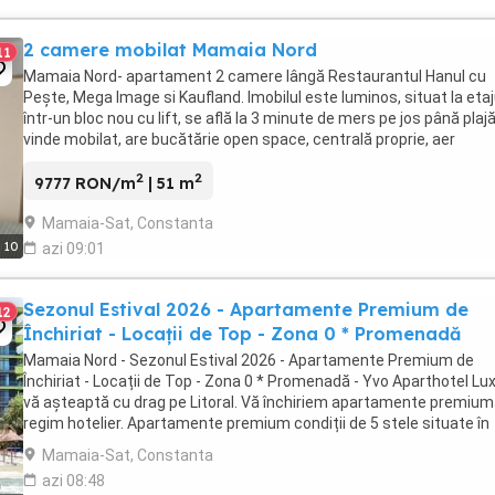
2 camere mobilat Mamaia Nord
11
Mamaia Nord- apartament 2 camere lângă Restaurantul Hanul cu
Pește, Mega Image si Kaufland. Imobilul este luminos, situat la etaj
într-un bloc nou cu lift, se află la 3 minute de mers pe jos până plajă
vinde mobilat, are bucătărie open space, centrală proprie, aer
condiționat și o terasă cu acces ...
2
2
9777 RON/m
| 51 m
Mamaia-Sat, Constanta
10
azi 09:01
Sezonul Estival 2026 - Apartamente Premium de
12
Închiriat - Locații de Top - Zona 0 * Promenadă
Mamaia Nord - Sezonul Estival 2026 - Apartamente Premium de
Închiriat - Locații de Top - Zona 0 * Promenadă - Yvo Aparthotel Lu
vă așteaptă cu drag pe Litoral. Vă închiriem apartamente premium 
regim hotelier. Apartamente premium condiții de 5 stele situate în
primul rând la mare zona 0 din stațiunea ...
Mamaia-Sat, Constanta
azi 08:48