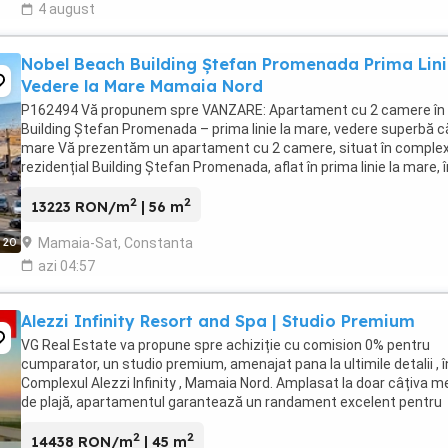
4 august
Nobel Beach Building Ștefan Promenada Prima Lin
Vedere la Mare Mamaia Nord
P162494 Vă propunem spre VANZARE: Apartament cu 2 camere în
Building Ștefan Promenada – prima linie la mare, vedere superbă c
mare Vă prezentăm un apartament cu 2 camere, situat în complex
rezidențial Building Ștefan Promenada, aflat în prima linie la mare, î
Mamaia Nord, una dintre cele mai ...
2
2
13223 RON/m
| 56 m
Mamaia-Sat, Constanta
20
azi 04:57
Alezzi Infinity Resort and Spa | Studio Premium
VG Real Estate va propune spre achiziție cu comision 0% pentru
cumparator, un studio premium, amenajat pana la ultimile detalii , î
Complexul Alezzi Infinity , Mamaia Nord. Amplasat la doar câțiva me
de plajă, apartamentul garantează un randament excelent pentru
închirierea în regim hotelier. ...
2
2
14438 RON/m
| 45 m