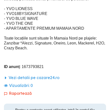
- YVO LIONESS
- YVO18BYSIGNATURE
- YVO BLUE WAVE
- YVO THE ONE
- APARTAMENTE PREMIUM MAMAIA NORD
Toate locațiile sunt situate în Mamaia Nord pe plajele:
Zanzibar *Alezzi, Signature, Oneiro, Leon, Mackerel, H2O,
Crazy Beach.
ID anunț
: 1673793821
Vezi detalii pe cazare24.ro
Vizualizări:
0
Raportează
Pentru a contacta acest utilizator, intră în contul tău