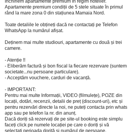
închiriem apartamente premium în regim hotelier.
Apartamente premium condiții de 5 stele situate în primul
rând la mare zona 0 din stațiunea Mamaia Nord.
Toate detaliile le obțineți dacă ne contactați pe Telefon
WhatsApp la numărul afișat.
Deținem mai multe studiouri, apartamente cu două și trei
camere.
- Atenție !!
- Eliberăm factură și bon fiscal la fiecare rezervare (suntem
societate...nu persoane particulare).
- Acceptăm vouchere, carduri de vacanță.
- IMPORTANT:
Pentru mai multe Informații, VIDEO (filmulețe), POZE din
locații, dotări, recenzii, detalii de preț (discount-uri), etc și
pentru rezervări directe la noi, ne puteți contacta prin whats
app sau pe telefon la nr. din anunț.
Dacă doriți să rezervați de pe site-ul booking este simplu
faceți click pe numele locației pe care o doriți și vă
selectați perioada dorită și numărul de persoane.