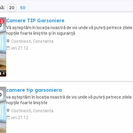
nă:
20
50
Camere TIP Garsoniere
1
Vă așteptăm în locația noastră de vis unde vă puteți petrece zilele 
nopțile foarte liniștite și în siguranță
Costinesti, Constanta
ieri 21:12
4
camere tip garsoniera
va așteptăm în locația noastră de vis unde vă puteți petrece zilele 
nopțile foarte liniștite
Costinesti, Constanta
ieri 21:12