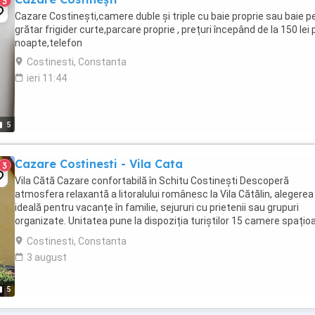
3
Cazare Costinești,camere duble și triple cu baie proprie sau baie pe
grătar frigider curte,parcare proprie , prețuri începând de la 150 lei 
noapte,telefon
Costinesti, Constanta
ieri 11:44
5
Cazare Costinesti - Vila Cata
3
Vila Cătă Cazare confortabilă în Schitu Costinești Descoperă
atmosfera relaxantă a litoralului românesc la Vila Cătălin, alegerea
ideală pentru vacanțe în familie, sejururi cu prietenii sau grupuri
organizate. Unitatea pune la dispoziția turiștilor 15 camere spațio
dintre care: 13 camere duble ...
Costinesti, Constanta
3 august
5