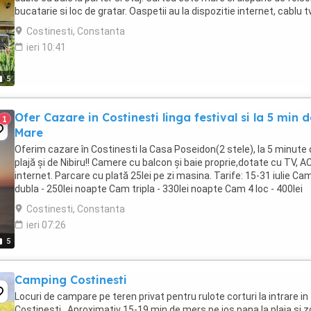
bucatarie si loc de gratar. Oaspetii au la dispozitie internet, cablu tv
frigidere in camere ...
Costinesti, Constanta
ieri 10:41
5
Ofer Cazare in Costinesti linga festival si la 5 min 
1
Mare
Oferim cazare în Costinesti la Casa Poseidon(2 stele), la 5 minute
plajă și de Nibiru!! Camere cu balcon și baie proprie,dotate cu TV, AC
internet. Parcare cu plată 25lei pe zi masina. Tarife: 15-31 iulie Ca
dubla - 250lei noapte Cam tripla - 330lei noapte Cam 4 loc - 400lei
noapte 1-16 ...
Costinesti, Constanta
ieri 07:26
5
Camping Costinesti
Locuri de campare pe teren privat pentru rulote corturi la intrare in
Costinesti . Aproximativ 15-19 min de mers pe jos pana la plaja si 