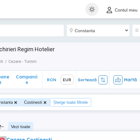
ane
Companii
Hartă
RON
EUR
Sortează
Contul meu
4
hirieri Regim Hotelier
ti
Cazare - Turism
oane
Companii
Hartă
RON
EUR
Sortează
3
4
nstanta
Costinesti
Șterge toate filtrele
e
–
Vezi toate
Cazare Costinești