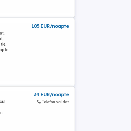
105 EUR/noapte
at,
t,
tie,
sapte
34 EUR/noapte
cul
Telefon validat
In