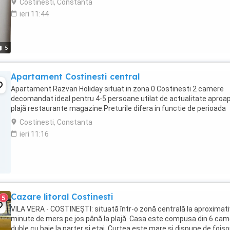
Costinesti, Constanta
ieri 11:44
5
Apartament Costinesti central
Apartament Razvan Holiday situat in zona 0 Costinesti 2 camere
decomandat ideal pentru 4-5 persoane utilat de actualitate aproa
plajă restaurante magazine.Preturile difera in functie de perioada
Costinesti, Constanta
ieri 11:16
Cazare litoral Costinesti
5
VILA VERA - COSTINEȘTI: situată într-o zonă centrală la aproximati
minute de mers pe jos până la plajă. Casa este compusa din 6 cam
duble cu baie la parter si etaj. Curtea este mare si dispune de foisor