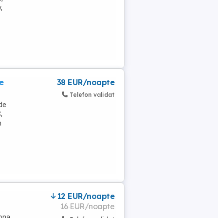
,
de
38 EUR/noapte
Telefon validat
 de
,
m
12 EUR/noapte
16 EUR/noapte
zona