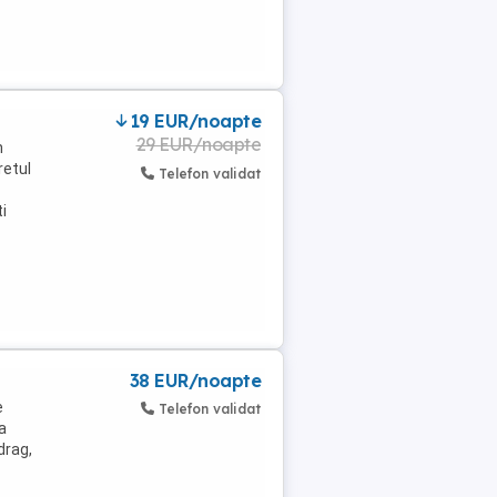
19 EUR/noapte
29 EUR/noapte
n
retul
Telefon validat
i
38 EUR/noapte
e
Telefon validat
a
drag,