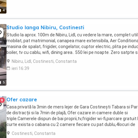
4
Studio langa Nibiru, Costinesti
Studio la aprox. 100m de Nibiru, Lidl, cu vedere la mare, complet util
mobilat, pat matrimonial, canapea mare extensibila, Aer Conditiona
masina de spalat, frigider, congelator, cuptor electric, plita pe induc
boiler, tv cu cablu, wifi, dining area.. 550 lei pe noapte. Zero satpte 
zero ...
Nibiru, Lidl, Costinesti, Constanta
ieri 16:39
5
Ofer cazare
9
Casa privată la 3min de mers lejer de Gara Costinești Tabara si Par
de distracții si la 7min de plajă, Ofer cazare in camere duble si
triple.Camerele dispun de bai proprii,tv,frigider wi-fi,parcare gratuit 
curte exista o cabana cu 2 camere fiecare cu pat dublu,4locuri de
cazare,2 dușuri și o toaletă ...
Costinesti, Constanta