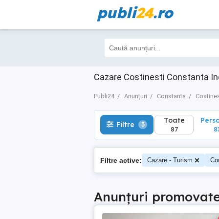
publi
24
.ro
Toate
Perso
Filtre
3
87
83
Cazare Costinesti Constanta Inc
Publi24
Anunțuri
Constanta
Costines
Toate
Pers
Filtre
3
87
8
Filtre active:
Cazare - Turism
Co
Anunțuri promovat