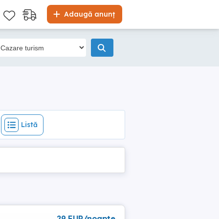
Listă
Adaugă anunț
Listă
29 EUR/noapte