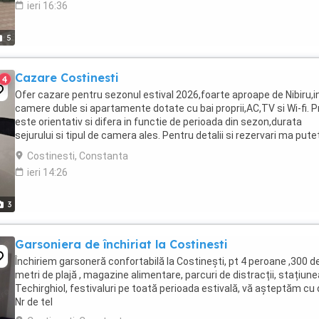
ieri 16:36
5
Cazare Costinesti
4
Ofer cazare pentru sezonul estival 2026,foarte aproape de Nibiru,i
camere duble si apartamente dotate cu bai proprii,AC,TV si Wi-fi. P
este orientativ si difera in functie de perioada din sezon,durata
sejurului si tipul de camera ales. Pentru detalii si rezervari ma putet
contacta direct prin ...
Costinesti, Constanta
ieri 14:26
3
Garsoniera de închiriat la Costinesti
Închiriem garsoneră confortabilă la Costinești, pt 4 peroane ,300 d
metri de plajă , magazine alimentare, parcuri de distracții, stațiune
Techirghiol, festivaluri pe toată perioada estivală, vă așteptăm cu 
Nr de tel