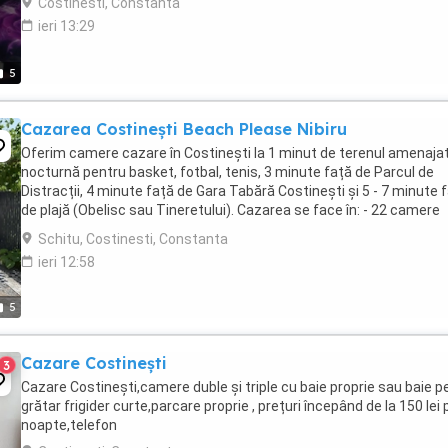
Costinesti, Constanta
ieri 13:29
5
Cazarea Costinești Beach Please Nibiru
Oferim camere cazare în Costinești la 1 minut de terenul amenaja
nocturnă pentru basket, fotbal, tenis, 3 minute față de Parcul de
Distracții, 4 minute față de Gara Tabără Costinești și 5 - 7 minute 
de plajă (Obelisc sau Tineretului). Cazarea se face în: - 22 camere
triple, un pat matrimonial ...
Schitu, Costinesti, Constanta
ieri 12:58
5
Cazare Costinești
3
Cazare Costinești,camere duble și triple cu baie proprie sau baie pe
grătar frigider curte,parcare proprie , prețuri începând de la 150 lei 
noapte,telefon