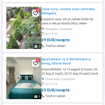
Casa Cory, cazare zona centrala,
1
Mangalia
Cazare la casa, intr-un cartier linistit de
case si vile pe strada Oituz, relativ
aproape de Oficiul Postal. Locatia este
Mangalia, Constanta
situata la o distanta de aproximativ 800 de
azi 14:42
metri (cam 12 - 14 minute de mers pe jos)
29 EUR/noapte
fata de plaja, faleza de promenada si de
Portul Turistic al Mangaliei. Camerele ...
Telefon validat
5
Apartament cu 2 dormitoare și
1
living, Eforie Nord
Disponibilitate: 12-15 august (3 nopti), 20-
22 Aug (2 nopti), 26-31 Aug (5 nopti) Dacă
îți dorești un sejur relaxant la mare, te
Eforie Nord, Constanta
așteptăm într-un apartament complet
azi 13:23
utilat, situat aproape de plajă. Este
29 EUR/noapte
alegerea ideală pentru familii, cupluri sau
grupuri de prieteni care vor să se bucure
Telefon validat
5
de confort și ...