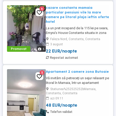
cazare constanta mamaia
6
particular pensiuni vile la mare
camere pe litoral plaja ieftin oferte
hotel
La un pret incepand de la 115 lei pe seara,
Emyra's House Constanta situata in zona
centrala Faleza Nord a orasului Constanta
Faleza Nord, Constanta, Constanta
la 5 minute de mers pe jos de plajele
3 august
Constantei, langa bulevardul Mamaia ce
Promovat
5
22 EUR/noapte
leaga gara autogara de statiunea Mamaia,
pe strada Dobrogei la numarul 23 A, zonă
Repostat automat
de unde aveti ...
Apartament 2 camere zona Butoaie
5
Vă invităm să petreceți un sejur relaxant pe
litoral în Mamaia, într-un apartament
modern, situat în complexul Moonlight,
Statiunea%252525252bMamaia,
Residence, zona centrală una dintre cele
Constanta, Constanta
mai căutate locații din stațiune. Locație
azi 09:11
excelentă la doar câțiva pași de plajă,
48 EUR/noapte
restaurante, cluburi și puncte de atracție.
Etaj 8 ...
Telefon validat