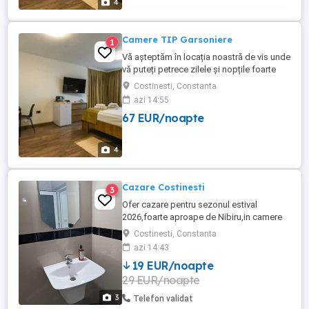
4
Camere TIP Garsoniere
1
Vă așteptăm în locația noastră de vis unde
vă puteți petrece zilele și nopțile foarte
liniștite și în siguranță
Costinesti, Constanta
azi 14:55
67 EUR/noapte
4
Cazare Costinesti
3
Ofer cazare pentru sezonul estival
2026,foarte aproape de Nibiru,in camere
duble si apartamente dotate cu bai
Costinesti, Constanta
proprii,AC,TV si Wi-fi. Pretul este orientativ
azi 14:43
si difera in functie de perioada din
19 EUR/noapte
sezon,durata sejurului si tipul de camera
29 EUR/noapte
ales. Pentru detalii si rezervari ma puteti
contacta direct prin ...
3
Telefon validat