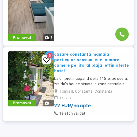
Promovat
5
cazare constanta mamaia
5
particular pensiuni vile la mare
camere pe litoral plaja ieftin oferte
hotel
La un pret incepand de la 115 lei pe seara,
Yraida's house situata in zona centrala a
orasului Constanta la 5 minute de mers pe
Tomis II, Constanta, Constanta
jos de plajile Constantei (Trei Papuci
27 iulie
Modern), langa bulevardul Mamaia ce
Promovat
5
22 EUR/noapte
leaga gara autogara de statiunea Mamaia,
pe strada Dumbrava Rosie la numarul 30,
Telefon validat
zonă de unde ...