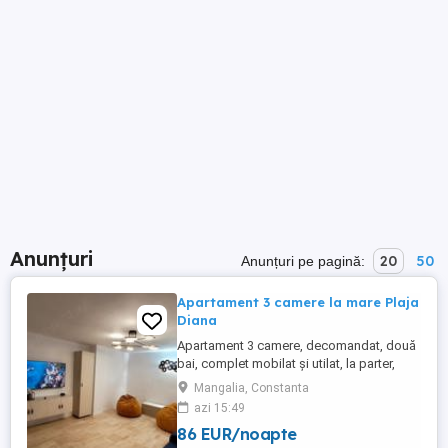
Anunțuri
20
50
Anunțuri pe pagină:
Apartament 3 camere la mare Plaja
Diana
Apartament 3 camere, decomandat, două
bai, complet mobilat și utilat, la parter,
foarte aproape de plajă și are două locuri
Mangalia, Constanta
de parcare. Apartamentul renovat recent și
azi 15:49
dispune de toate dotările necesare pentru
86 EUR/noapte
un concediu reușit la malul mării (aer