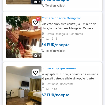
4
acces la internet si cablu, zone
Telefon validat
depozitare, internet nelimitat, aer ...
Camere cazare Mangalia
2
Vila este amplasta central, la 5 minute de
plaja, langa Primaria Mangalia. Camere
duble, dotate cu baie proprie cu dus,
Central, Mangalia, Constanta
televizor, acces la bucatarie comuna
azi 15:13
(disponibila numai pentru mic dejun)
34 EUR/noapte
dotata cu frigider, cuptor cu microunde,
aragaz. Acces la Wi-fi , terasa. Se face
Telefon validat
curatenie zilnic in camere. ...
5
camere tip garsoniera
va așteptăm în locația noastră de vis unde
vă puteți petrece zilele și nopțile foarte
liniștite
Costinesti, Constanta
azi 14:55
67 EUR/noapte