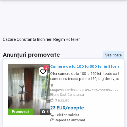
Cazare Constanta Inchirieri Regim Hotelier
Anunțuri promovate
Vezi toate
Camere de la 100 la 300 lei în Eforie Su
1
Ofer camere de la 100 la 250 lei , toate cu frigide
camera cu terasa pat de 130, frigider, tv, corp 
100 lei Camera cu preț 250 lei are 2 paturi mari, 
conditionat, frigider mare Camera de 200 lei ar
Magazinul%2b%2522La%2b2%2bpasi%2522%2bdi
180cm, aer conditionat, frigider mare, baia in 
Eforie Sud, Constanta
Camerele ...
3 august
23 EUR/noapte
Promovat
5
Telefon validat
Repostat automat