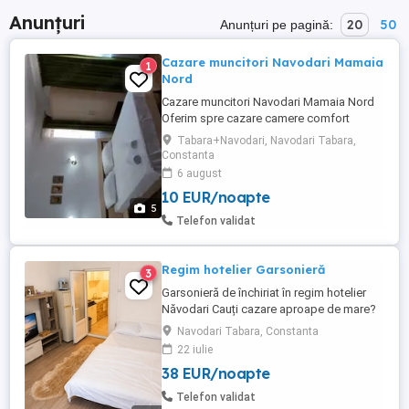
Anunțuri
20
50
Anunțuri pe pagină:
Cazare muncitori Navodari Mamaia
1
Nord
Cazare muncitori Navodari Mamaia Nord
Oferim spre cazare camere comfort
hotelier,baie,balcon,Tv,Ac,minifrigider in
Tabara+Navodari, Navodari Tabara,
fiecare camera,loc de servit masa dotat
Constanta
specific,frigider,plita,gratar,vesela etc.
6 august
10 EUR/noapte
5
Telefon validat
Regim hotelier Garsonieră
3
Garsonieră de închiriat în regim hotelier
Năvodari Cauți cazare aproape de mare?
Te așteaptă o garsonieră primitoare,
Navodari Tabara, Constanta
situată în Năvodari, la doar câteva minute
22 iulie
de plajă! Locație excelentă: 5 minute până
38 EUR/noapte
la plajă 1 minut până la supermarketul
Penny Acces rapid la restaurante, terase și
Telefon validat
alte ...