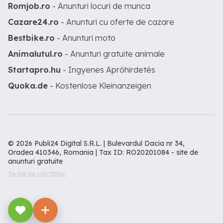
Romjob.ro
- Anunturi locuri de munca
Cazare24.ro
- Anunturi cu oferte de cazare
Bestbike.ro
- Anunturi moto
Animalutul.ro
- Anunturi gratuite animale
Startapro.hu
- Ingyenes Apróhirdetés
Quoka.de
- Kostenlose Kleinanzeigen
© 2026 Publi24 Digital S.R.L. | Bulevardul Dacia nr 34,
Oradea 410346, Romania | Tax ID: RO20201084 -
site de
anunturi gratuite
26.08.06.c0c206c