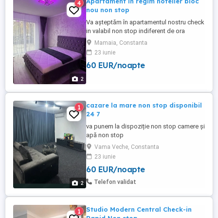
Apartament in regim hotelier bloc
4
nou non stop
Va așteptăm în apartamentul nostru check
in valabil non stop indiferent de ora
Mamaia, Constanta
23 iunie
60 EUR/noapte
2
cazare la mare non stop disponibil
1
24 7
va punem la dispoziție non stop camere și
apă non stop
Vama Veche, Constanta
23 iunie
60 EUR/noapte
Telefon validat
2
Studio Modern Central Check-in
1