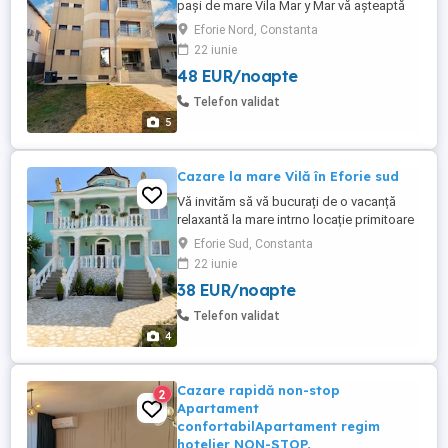
pași de mare Vila Mar y Mar vă așteaptă
într-o locație excelentă, în apropierea
Eforie Nord, Constanta
Complexului Steaua de Mare, la doar 2 3
22 iunie
minute de mers pe jos de plajă
48 EUR/noapte
(aproximativ 350 m). Unitatea dispune de
15 camere spațioase (15 18 mp), fiecare
Telefon validat
dotată cu: baie ...
5
Cazare la mare Vilă în Eforie sud
Vă invităm să vă bucurați de o vacanță
relaxantă la mare intrno locație primitoare
și confortabilă . Aveți posibilitatea de a
Eforie Sud, Constanta
gătii De a face grătar la curte Parcare și tot
22 iunie
ce aveți nevoie să vă bucurați de un
38 EUR/noapte
weekend frumos, preț avantajos
Telefon validat
4
Cazare rapidă non-stop
2
Apartament
confortabilApartament regim
hotelier NON-STOP,