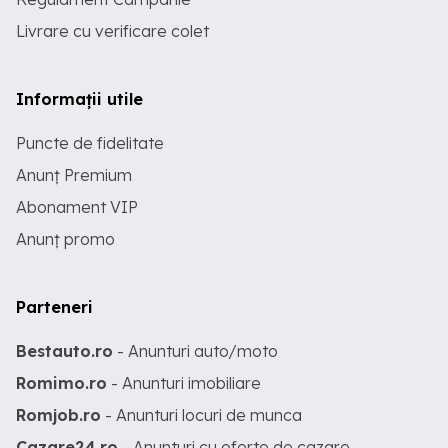
Livrare cu verificare colet
Informații utile
Puncte de fidelitate
Anunț Premium
Abonament VIP
Anunț promo
Parteneri
Bestauto.ro
- Anunturi auto/moto
Romimo.ro
- Anunturi imobiliare
Romjob.ro
- Anunturi locuri de munca
Cazare24.ro
- Anunturi cu oferte de cazare