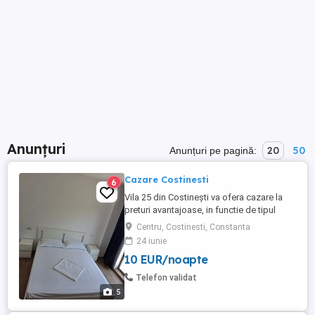
Anunțuri
20
50
Anunțuri pe pagină:
Cazare Costinesti
6
Vila 25 din Costinești va ofera cazare la
preturi avantajoase, in functie de tipul
camerei, numarul de persoane si perioada
Centru, Costinesti, Constanta
dorita. Pentru a solicita oferta , sunati la
24 iunie
numarul
10 EUR/noapte
Telefon validat
5