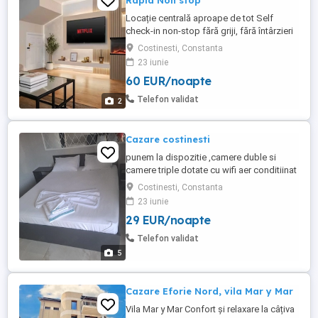
Rapid Non stop
Locație centrală aproape de tot Self
check-in non-stop fără griji, fără întârzieri
Spațiu curat, confortabil și bine organizat
Costinesti, Constanta
Tot ce ai nevoie pentru un sejur relaxant,
23 iunie
fie că ești în vacanță sau în interes de
60 EUR/noapte
serviciu.
Telefon validat
2
Cazare costinesti
punem la dispozitie ,camere duble si
camere triple dotate cu wifi aer conditiinat
frigider si o garsoniera de 4 persoane cu
Costinesti, Constanta
bucatarie proprie ,in curte bucatarie de
23 iunie
vara utilata .preturi decente pt. toti.
29 EUR/noapte
preturile difera in functie de perioada
dorita .la 5 nopti aveti o noapte gratis din
Telefon validat
partea casei ...
5
Cazare Eforie Nord, vila Mar y Mar
Vila Mar y Mar Confort și relaxare la câțiva