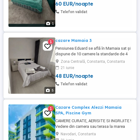
60 EUR/noapte
Telefon validat
1
cazare Mamaia 3
1
Pensiunea Eduard se află în Mamaia sat și
dispune de 10 camere la standarde de 4
stele și se întinde pe o suprafață de 1171
Zona Centrală, Constanta, Constanta
m și are mult spațiu verde.Seara îți poți
21 iunie
petrece timpul liber în Taverna pensiuni. nr
48 EUR/noapte
telefon .
Telefon validat
5
Cazare Complex Alezzi Mamaia
1
SPA, Piscine Gym
CAMERE CURATE, AERISITE SI INGRIJITE !
Vedere din camera sau terasa la marea
neagra Review-uri gasiti pe Booking cu:
Navodari, Constanta
BLACK SEA VIEW STUDIO & SPA & POOLS