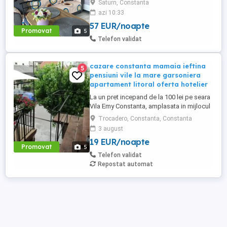
Saturn, Constanta
Liberă în perioada 8-12 august! Nu rata
azi 10:33
ocazia de a petrece câteva zile la mare!
57 EUR/noapte
Facilități: Pat matrimonial + canapea
Promovat
5
extensibilă Balcon Situată la etajul 1, într-
Telefon validat
un imobil ...
cazare constanta mamaia ieftina
5
pensiuni vile la mare garsoniera
apartament litoral oferta hotelier
La un pret incepand de la 100 lei pe seara
Vila Emy Constanta, amplasata in mijlocul
orasului Constanta la 5 minute cu masina
Trocadero, Constanta, Constanta
de plaja Mamaia si plajile Constantei,
3 august
langa bulevardul principal ce leaga gara
19 EUR/noapte
autogara de statiunea Mamaia pe strada
Promovat
5
Merisor la numarul 43, zonă de unde aveti
Telefon validat
deschidere către ...
Repostat automat