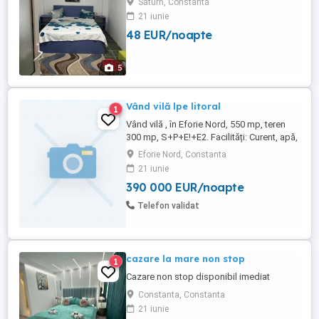
Saturn, Constanta
neptun și casa cu camere cu baie aer
21 iunie
codntuonat tv tot ce aveți nevoie la 30
48 EUR/noapte
metri de plajă parcare peste tot bucătărie
pt detali vă rog nu dați mesaj sunați la nr
afișat
5
Vând vilă lpe litoral
1
Vând vilă , în Eforie Nord, 550 mp, teren
300 mp, S+P+E!+E2. Facilități: Curent, apă,
gaze, panouri fotovoltaice, Tv, frigider, aer
Eforie Nord, Constanta
condiționat. 400 m de plajă. Construcție
21 iunie
2005.
390 000 EUR/noapte
Telefon validat
cazare la mare non stop
1
Cazare non stop disponibil imediat
Constanta, Constanta
21 iunie