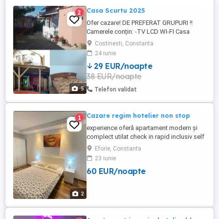
Casa Scurtu 2025
2
Ofer cazare! DE PREFERAT GRUPURI !!
Camerele conțin: -TV LCD WI-FI Casa
conține: 4 camere de 2 locuri 2 camere de
Costinesti, Constanta
3 locuri LA ETAJ DOUA CAMERE CU
24 iunie
BALCON !! *Afara aveți pus la dispoziție un
29 EUR/noapte
foișor (unde ăputeți face o cafea, un mic
38 EUR/noapte
dejun sau chiar un grătar) * zona cazarii
este unai linistita ...
5
Telefon validat
Cazare regim hotelier non stop
1
experience oferă apartament modern și
complect utilat check in rapid inclusiv self
check in disponibilitate non stop
Eforie, Constanta
23 iunie
60 EUR/noapte
2