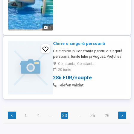
5
Chirie o singură persoană
Caut chirie in Constanța pentru o singură
persoană, lunile Iulie și August. Prețul să
fie în jurul sumei de 300 350 . Aștept
Constanta, Constanta
ofertele dumneavoastră aici sau pe
20 iunie
WhatsApp. Mulțumesc!
286 EUR/noapte
Telefon validat
‹
›
1
2
…
23
…
25
26