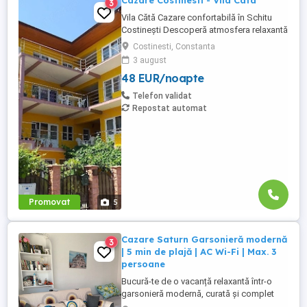
Cazare Costinesti - Vila Cata
3
Vila Cătă Cazare confortabilă în Schitu
Costinești Descoperă atmosfera relaxantă
a litoralului românesc la Vila Cătălin,
Costinesti, Constanta
alegerea ideală pentru vacanțe în familie,
3 august
sejururi cu prietenii sau grupuri organizate.
48 EUR/noapte
Unitatea pune la dispoziția turiștilor 15
camere spațioase, dintre care: 13 camere
Telefon validat
duble ...
Repostat automat
Promovat
5
Cazare Saturn Garsonieră modernă
3
| 5 min de plajă | AC Wi-Fi | Max. 3
persoane
Bucură-te de o vacanță relaxantă într-o
garsonieră modernă, curată și complet
utilată, ideală pentru până la 3 persoane.