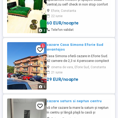
central,cu self check in non stop confort
,acces rapid și tot ce ai nevoie pentru un
Eforie, Constanta
sejur reusit
22 iunie
60 EUR/noapte
Telefon validat
2
cazare Casa Simona Eforie Sud
1
avantajos
Casa Simona oferă cazare in Eforie Sud.
42 camere de 2,3 si 4 persoane complect
echipate. Parcare in incinta unității. Alte
cinema de vara, Eforie Sud, Constanta
facilitati: bucătărie comuna,terasa pt servit
21 iunie
masa. Foarte aproape de plaja aprox 300
29 EUR/noapte
m si 100m de faleza pentru rezervări
sunați la dezrobirii 40-42 Eforie Sud
1
cazare saturn si neptun centru
vă ofer cazare la mare la saturn și neptun
în centru și lângă plajă la casă și
garsonieră sau apartament cu 2 camere la