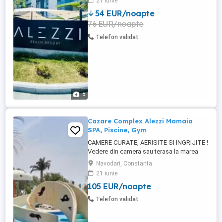
21 iunie
MAMAIA NORD VORBIM DE RESORT NU
54 EUR/noapte
DOAR DE INCHIRIERE. CU ACCES LA
76 EUR/noapte
TOATE FACILITATILE. Plaja nu a fost
modificata largita, intrare lina in ...
Telefon validat
6
Cazare Complex Alezzi Mamaia
SPA, Piscine, Gym
CAMERE CURATE, AERISITE SI INGRIJITE !
Vedere din camera sau terasa la marea
neagra Review-uri gasiti pe Booking cu:
Navodari, Constanta
BLACK SEA VIEW STUDIO & SPA & POOLS
21 iunie
MAMAIA NORD VORBIM DE RESORT NU
105 EUR/noapte
DOAR DE INCHIRIERE. CU ACCES LA
TOATE FACILITATILE. Plaja nu a fost
Telefon validat
modificata largita, intrare lina in ...