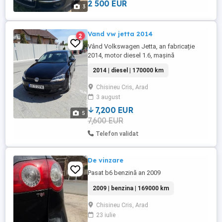
2 500 EUR
3
Vand vw jetta 2014
2
Vând Volkswagen Jetta, an fabricație
2014, motor diesel 1.6, mașină
înmatriculată, în stare foarte bună de
2014 | diesel | 170000 km
funcționare și estetică. Combustibil:
Diesel Motor: 1600 cm An: 2014 Acte la zi
Chisineu Cris, Arad
Mașina merge foarte bine Îngrijită și
3 august
întreținută
7,200 EUR
5
7,600 EUR
Telefon validat
De vinzare
Pasat b6 benzină an 2009
2009 | benzina | 169000 km
Chisineu Cris, Arad
23 iulie