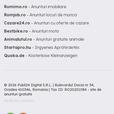
Romimo.ro
- Anunturi imobiliare
Romjob.ro
- Anunturi locuri de munca
Cazare24.ro
- Anunturi cu oferte de cazare
Bestbike.ro
- Anunturi moto
Animalutul.ro
- Anunturi gratuite animale
Startapro.hu
- Ingyenes Apróhirdetés
Quoka.de
- Kostenlose Kleinanzeigen
© 2026 Publi24 Digital S.R.L. | Bulevardul Dacia nr 34,
Oradea 410346, Romania | Tax ID: RO20201084 -
site de
anunturi gratuite
26.08.06.c0c206c