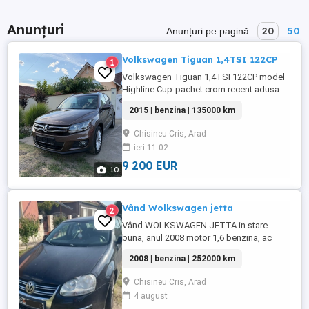
Anunțuri
20
50
Anunțuri pe pagină:
Volkswagen Tiguan 1,4TSI 122CP
1
Volkswagen Tiguan 1,4TSI 122CP model
Highline Cup-pachet crom recent adusa
din Germania,stare impecabila, km reali
2015 | benzina | 135000 km
138000km,carte service la zi(05
2026ultimul service),TUV valabil Dublu
Chisineu Cris, Arad
climatronic comenzi volan incalzire
ieri 11:02
scaune senzori fata+spate 12 airbaguri 2
chei oglinzi electrice jenti aluminiu ...
9 200 EUR
10
Vând Wolkswagen jetta
2
Vând WOLKSWAGEN JETTA in stare
buna, anul 2008 motor 1,6 benzina, ac
funcțional, geamuri electrice, senzori de
2008 | benzina | 252000 km
parcare spate, 2 chei, un singur proprietar,
ofer fiscal pe loc . Mai multe informații la
Chisineu Cris, Arad
nr de telefon .
4 august