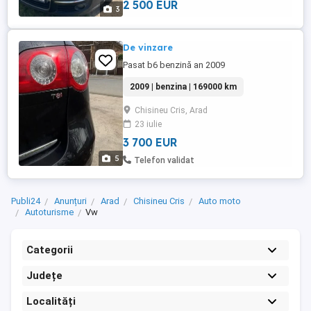
2 500 EUR
3
De vinzare
Pasat b6 benzină an 2009
2009 | benzina | 169000 km
Chisineu Cris, Arad
23 iulie
3 700 EUR
5
Telefon validat
Publi24
Anunțuri
Arad
Chisineu Cris
Auto moto
Autoturisme
Vw
Categorii
Județe
Localități