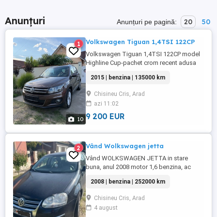
Anunțuri
20
50
Anunțuri pe pagină:
Volkswagen Tiguan 1,4TSI 122CP
1
Volkswagen Tiguan 1,4TSI 122CP model
Highline Cup-pachet crom recent adusa
din Germania,stare impecabila, km reali
2015 | benzina | 135000 km
138000km,carte service la zi(05
2026ultimul service),TUV valabil Dublu
Chisineu Cris, Arad
climatronic comenzi volan incalzire
azi 11:02
scaune senzori fata+spate 12 airbaguri 2
chei oglinzi electrice jenti aluminiu ...
9 200 EUR
10
Vând Wolkswagen jetta
2
Vând WOLKSWAGEN JETTA in stare
buna, anul 2008 motor 1,6 benzina, ac
funcțional, geamuri electrice, senzori de
2008 | benzina | 252000 km
parcare spate, 2 chei, un singur proprietar,
ofer fiscal pe loc . Mai multe informații la
Chisineu Cris, Arad
nr de telefon .
4 august