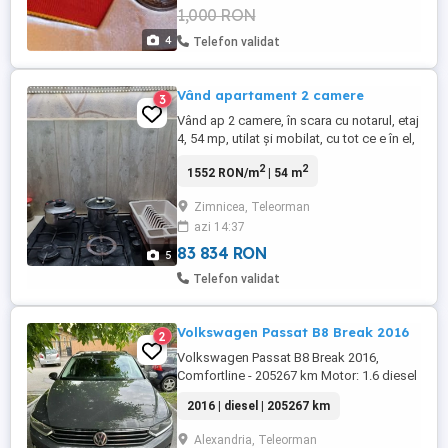
1,000 RON
4
Telefon validat
Vând apartament 2 camere
3
Vând ap 2 camere, în scara cu notarul, etaj
4, 54 mp, utilat și mobilat, cu tot ce e în el,
apa tras separat, curent tras nou, centrala
2
2
1552 RON/m
| 54 m
termica, frigider, aragaz și plita, mașină de
spălat, balcon închis, termopane, blocul
Zimnicea, Teleorman
este acoperit, curat, vecini serioși...
azi 14:37
Apartamentul inca mai necesita baia sa ...
83 834 RON
5
Telefon validat
Volkswagen Passat B8 Break 2016
2
Volkswagen Passat B8 Break 2016,
Comfortline - 205267 km Motor: 1.6 diesel
(120cp) Distributie schimbata si acte la zi
2016 | diesel | 205267 km
Scaune textile Cotieră extensibilă șofer
Cotieră spate Navigație cu carplay activ
Alexandria, Teleorman
Volan de piele cu comenzi Transmisie