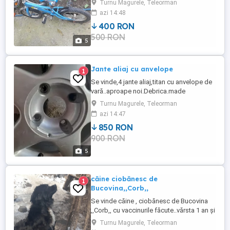
Turnu Magurele, Teleorman
azi 14:48
400 RON
500 RON
5
Jante aliaj cu anvelope
1
Se vinde,4 jante aliaj,titan cu anvelope de
vară..aproape noi.Debrica.made
polond..165/60.R 14...se vinde set
Turnu Magurele, Teleorman
azi 14:47
850 RON
900 RON
5
căine ciobănesc de
1
Bucovina,,Corb,,
Se vinde căine , ciobănesc de Bucovina
,,Corb,, cu vaccinurile făcute..vărsta 1 an și
două luni
Turnu Magurele, Teleorman