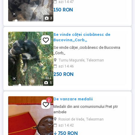
azi 14:47
150 RON
3
Se vinde căței ciobănesc de
Bucovina,,Corb,,
Se vinde căței ,ciobănesc de Bucovina
,,Corb,,
Turnu Magurele, Teleorman
azi 14:46
250 RON
5
De vanzare medalii
2
Medalii din anii comunismului Pret ptr
ambele
Rosiori de Vede, Teleorman
azi 14:42
750 RON