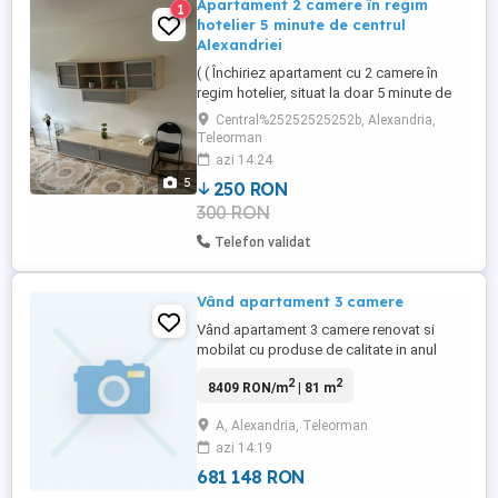
Apartament 2 camere în regim
1
hotelier 5 minute de centrul
Alexandriei
( ( Închiriez apartament cu 2 camere în
regim hotelier, situat la doar 5 minute de
centrul municipiului Alexandria.
Central%25252525252b, Alexandria,
Apartamentul este la parter și este
Teleorman
complet mobilat și utilat, fiind potrivit atât
azi 14:24
pentru sejururi scurte, cât și pentru
5
250 RON
deplasări în interes de serviciu. Oferă
300 RON
confort, curățenie și toate ...
Telefon validat
Vând apartament 3 camere
Vând apartament 3 camere renovat si
mobilat cu produse de calitate in anul
2025, in acest sens deținem facturi. In
2
2
8409 RON/m
| 81 m
vederea vânzări deținem actele necesar (
cadastru ...). Apartamentul este situat într-
A, Alexandria, Teleorman
o zona liniștită si centrala.
azi 14:19
681 148 RON