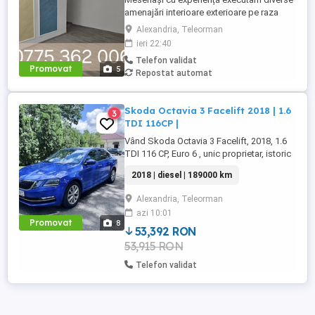
amenajări interioare exterioare pe raza
Zimnicea Alexandria si împrejurimi la
Alexandria, Teleorman
preturi avantajoase - Renovări
ieri 22:40
apartamente , decopertări, Zugrăveli -
Telefon validat
Renovări case batranesti de la 0 dupa
Promovat
5
Repostat automat
preferințe, înlocuire acoperisuri , stalpi
sustinere, sub fundații, ...
Skoda Octavia 3 Facelift 2018 | 1.6
3
TDI 116CP |
Vând Skoda Octavia 3 Facelift, 2018, 1.6
TDI 116 CP, Euro 6 , unic proprietar, istoric
complet de service efectuat exclusiv în
2018 | diesel | 189000 km
service autorizat Skoda. Distribuție
schimbată acum 30.000 km în
Alexandria, Teleorman
reprezentanță Fără erori, fără probleme
azi 10:01
tehnice, disponibilă pentru verificare RAR
Promovat
8
sau service Rulaj real ...
53,392 RON
53,915 RON
Telefon validat