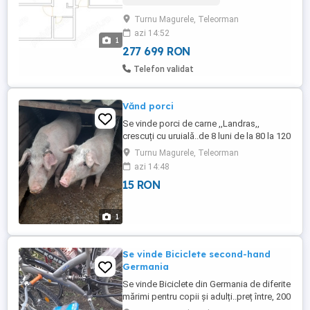
Turnu Magurele, Teleorman
azi 14:52
1
277 699 RON
Telefon validat
Vănd porci
Se vinde porci de carne ,,Landras,,
crescuți cu uruială..de 8 luni de la 80 la 120
kg. Sau carcasă ,jumătăți sau
Turnu Magurele, Teleorman
sferturi...locație Turnu Măgurele
azi 14:48
15 RON
1
Se vinde Biciclete second-hand
Germania
Se vinde Biciclete din Germania de diferite
mărimi pentru copii și adulți..preț între, 200
și 500 roni