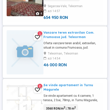
Bucuresti si 85 km fata de Slatina), sau
Segarcea-Vale, Teleorman
schimb cu locuinta in
azi 14:57
Bucuresti(garsoniera sau
8
apartament)+diferenta. Casa este
654 950 RON
construita pe un teren de ...
Vanzare teren extravilan Com.
1
Frumoasa jud. Teleorman
Oferta vanzare teren arabil, extravilan,
situat in comuna Frumoasa, jud.
Teleorman, Nr Cadastral : 20822, Nr Carte
Teleorman, Teleorman
Funciara : 20822, Nr Tarla Lot : 35 3, Nr
azi 14:54
Parcela : 9, in suprafata de 13035 MP, la
46 000 RON
pretul de 3,5 lei MP. ID: 298104181
Se vinde apartament in Turnu
2
Magurele
Se vinde apartament cu 4 camere, 1
terasa, 2 bai, 78mp, in Turnu Magurele,
centru, situat pe strada Capitan
2
2
3560 RON/m
| 78 m
Stanculescu. Mai multe detalii la telefon.