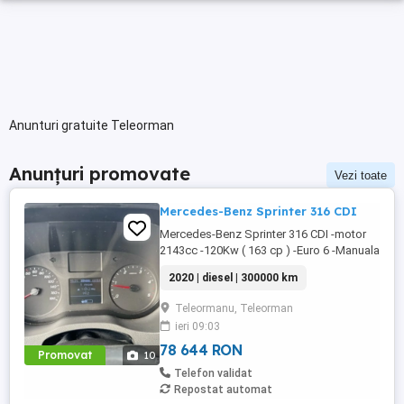
Anunturi gratuite Teleorman
Anunțuri promovate
Vezi toate
Mercedes-Benz Sprinter 316 CDI
Mercedes-Benz Sprinter 316 CDI -motor
2143cc -120Kw ( 163 cp ) -Euro 6 -Manuala
6+1 -Consum 8% -Tractiune spate -3 locuri
2020 | diesel | 300000 km
-Versiunea lunga ( 4.30m podea ) -Volan
piele -Navigatie mare -Computer bord -
Teleormanu, Teleorman
comenzi pe volan -Scaun pe perna aer
ieri 09:03
reglabil pe KG . -geamuri electirice -Oglinzi
electrice -anvelope ...
78 644 RON
Promovat
10
Telefon validat
Repostat automat