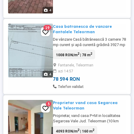
4
Casa batranesca de vanzare
19
Fantalele Teleorman
De vânzare Casă bătrânească 3 camere 78
mp curent și apă curentă grădină 3927 mp
drum asfaltat până la poarta cadastru
2
2
1008 RON/m
| 78 m
Fantanele, Teleorman
azi 14:57
4
78 594 RON
Telefon validat
Proprietar vand casa Segarcea
3
Vale Teleorman
Proprietar, vand casa P+M in localitatea
Segarcea Vale Jud. Teleorman (10 km
distanta de Turnu Magurele, 56 km
2
2
4093 RON/m
| 160 m
distanta de Alexandria, 140 km distanta de