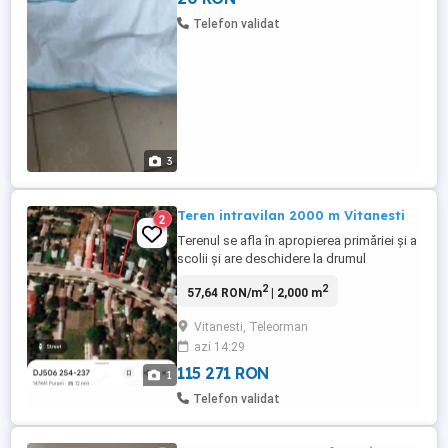
Telefon validat
3
Teren intravilan 2000 m Vitanesti
2
Terenul se afla în apropierea primăriei și a
scolii și are deschidere la drumul
principal.
2
2
57,64 RON/m
| 2,000 m
Vitanesti, Teleorman
azi 14:29
115 271 RON
1
Telefon validat