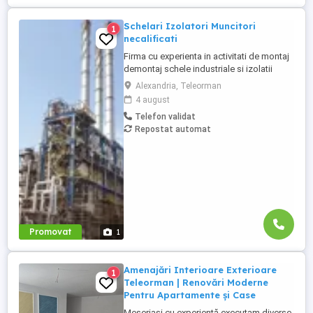
Schelari Izolatori Muncitori
1
necalificati
Firma cu experienta in activitati de montaj
demontaj schele industriale si izolatii
industriale in rafinarii, combinate
Alexandria, Teleorman
petrochimice, otelarii ofera locuri de
4 august
munca in Belgia pentru: - schelari
Telefon validat
muncitori necalificati pentru activitatea de
Repostat automat
montaj demontaj schele industriale; -
izolatori (vata+tabla) pentru ...
Promovat
1
Amenajări Interioare Exterioare
1
Teleorman | Renovări Moderne
Pentru Apartamente și Case
Meseriași cu experiență executam diverse