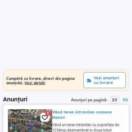
Vezi anunțuri
Cumpără cu livrare, direct din pagina
cu livrare
anunțului.
Vezi detalii
Anunțuri
20
50
Anunțuri pe pagină:
Vând teren intravilan comuna
5
Nanov
Vând un teren intravilan cu suprafața de
1256mp,dezmembrat in doua loturi