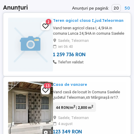
Anunțuri
20
50
Anunțuri pe pagină:
Teren agicol clasa I,jud.Teleorman
2
Vand teren agricol clasa I, 4,5HA in
comuna Lunca 24,5HA in comuna Saelele
Saelele, Teleorman
ieri 06:40
1 259 736 RON
Telefon validat
Casa de vanzare
13
Vand casă de locuit în Comuna Saelele
,judetul Teleorman,str Mărginașă nr17.
Suprafața totală: -2800 mp - 560 mp casa
2
2
44 RON/m
| 2,800 m
+ anexe -2240 mp teren arabil( gradina +
livada) Casa are 5 camere ,balcon,
Saelele, Teleorman
hol,pivniță,bucătărie Utilități: -curent
4 august
electric -cablu -sobe -fantana Strada este
asfaltata Casa înconjurată ...
123 349 RON
5