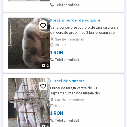
Telefon validat
Porci si purcei de vanzare
Vand purcei crescuti bio,de tara cu uruiala
din cereale propirii,au 3 luni,precum si o
purcea pietrean super
Saelele, Teleorman
blanda,mancacioasa,de aprox.240-250
20 iulie
kg,foarte aratoasa
1 RON
Telefon validat
2
Purcei de vanzare
Purcei de tara,in varsta de 10
saptamani,maninca uruiala din
grau,orz,porumb,blanzi ,rasa marele alb
Saelele, Teleorman
cu landrace.pret negociabil
6 iulie
1 RON
Telefon validat
4