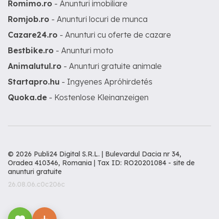
Romimo.ro
- Anunturi imobiliare
Romjob.ro
- Anunturi locuri de munca
Cazare24.ro
- Anunturi cu oferte de cazare
Bestbike.ro
- Anunturi moto
Animalutul.ro
- Anunturi gratuite animale
Startapro.hu
- Ingyenes Apróhirdetés
Quoka.de
- Kostenlose Kleinanzeigen
© 2026 Publi24 Digital S.R.L. | Bulevardul Dacia nr 34,
Oradea 410346, Romania | Tax ID: RO20201084 -
site de
anunturi gratuite
26.08.06.c0c206c