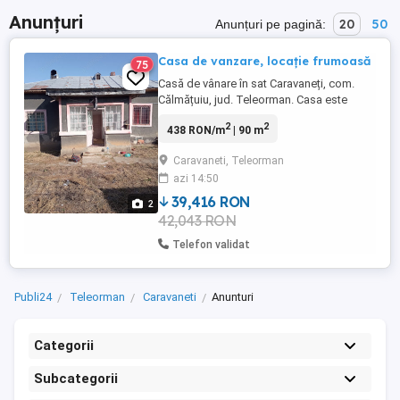
Anunțuri
20
50
Anunțuri pe pagină:
Casa de vanzare, locație frumoasă
75
Casă de vânare în sat Caravaneți, com.
Călmățuiu, jud. Teleorman. Casa este
situată la 55 km de AlexEsandria și 140 km
2
2
438 RON/m
| 90 m
de București. Ca utilități, casa este
branșată la energie electrică, are puț de
Caravaneti, Teleorman
apă in curte, iar conducta de apă potabilă
azi 14:50
a rețelei comunale, dată in folosință in
2024, este la cca ...
39,416 RON
2
42,043 RON
Telefon validat
Publi24
Teleorman
Caravaneti
Anunturi
Categorii
Subcategorii