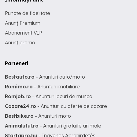
Puncte de fidelitate
Anunț Premium
Abonament VIP
Anunț promo
Parteneri
Bestauto.ro
- Anunturi auto/moto
Romimo.ro
- Anunturi imobiliare
Romjob.ro
- Anunturi locuri de munca
Cazare24.ro
- Anunturi cu oferte de cazare
Bestbike.ro
- Anunturi moto
Animalutul.ro
- Anunturi gratuite animale
Startapro.hu
- Ingyenes Apróhirdetés