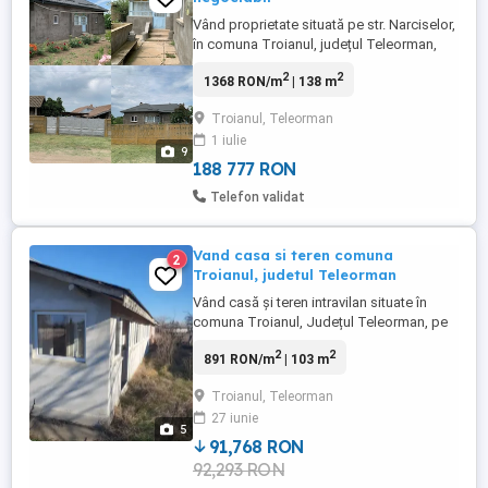
Vând proprietate situată pe str. Narciselor,
în comuna Troianul, județul Teleorman,
compusă din două case, anexă
2
2
1368 RON/m
| 138 m
gospodărească și teren intravilan de 1.500
mp. Casa principală (69 mp): * construită
Troianul, Teleorman
în 1963 din paiantă; * consolidată și
1 iulie
renovată complet anul trecut (interior și
9
exterior); * 3 camere, ...
188 777 RON
Telefon validat
Vand casa si teren comuna
2
Troianul, judetul Teleorman
Vând casă și teren intravilan situate în
comuna Troianul, Județul Teleorman, pe
Strada Speranței nr. 34. Proprietatea
2
2
891 RON/m
| 103 m
include: Suprafața construită a locuinței:
103 mp, compusă din 5 camere, o baie și
Troianul, Teleorman
un hol. Anexe: 46 mp. Teren intravilan: 997
27 iunie
mp. Casa este una bătrănească, ce a fost
5
extinsă în anul ...
91,768 RON
92,293 RON