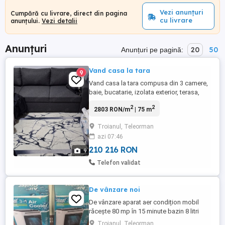
Vezi anunțuri
Cumpără cu livrare, direct din pagina
cu livrare
anunțului.
Vezi detalii
Anunțuri
20
50
Anunțuri pe pagină:
Vand casa la tara
9
Vand casa la tara compusa din 3 camere,
baie, bucatarie, izolata exterior, terasa,
apa de la retea, fantana, canalizare in curs
2
2
2803 RON/m
| 75 m
de bransare, fosa septica, asfalt, 2 anexe,
mobilata. La 110km fata de București.
Troianul, Teleorman
Acte la zi, unic proprietar. 1 Wasap la
azi 07:46
numărul
210 216 RON
9
Telefon validat
De vânzare noi
De vânzare aparat aer condițion mobil
răcește 80 mp în 15 minute bazin 8 litri
fără furtun cu bazin . face și cald și rece
Troianul, Teleorman