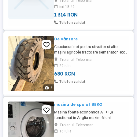
Troianul, Teleorman
ieri 18:49
1 314 RON
Telefon validat
De vânzare
Cauciucuri noi pentru stivuitor și alte
mașini agricole tractoare semanatori etc .
două bucăți noi ne folosite .
Troianul, Teleorman
29 iulie
680 RON
Telefon validat
5
masina de spalat BEKO
Masina foarte economica A+++,a
functionat in Anglia maxim 6 luni
Troianul, Teleorman
16 iulie