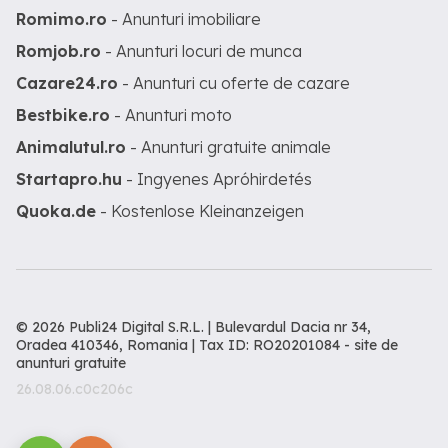
Romimo.ro
- Anunturi imobiliare
Romjob.ro
- Anunturi locuri de munca
Cazare24.ro
- Anunturi cu oferte de cazare
Bestbike.ro
- Anunturi moto
Animalutul.ro
- Anunturi gratuite animale
Startapro.hu
- Ingyenes Apróhirdetés
Quoka.de
- Kostenlose Kleinanzeigen
© 2026 Publi24 Digital S.R.L. | Bulevardul Dacia nr 34,
Oradea 410346, Romania | Tax ID: RO20201084 -
site de
anunturi gratuite
26.08.06.c0c206c