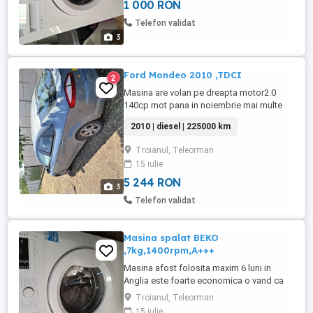
1 000 RON
Telefon validat
3
Ford Mondeo 2010 ,TDCI
2
Masina are volan pe dreapta motor2.0
140cp mot pana in noiembrie mai multe
detalii la tel
2010 | diesel | 225000 km
Troianul, Teleorman
15 iulie
5 244 RON
3
Telefon validat
Masina spalat BEKO
,7kg,1400rpm,A+++
Masina afost folosita maxim 6 luni in
Anglia este foarte economica o vand ca
mai am inca 2 ,se poate asigura si
Troianul, Teleorman
transport in Tr
15 iulie