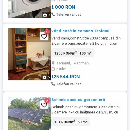
1 000 RON
Telefon validat
3
vând casă in comuna Troianul
5
Vând casă,constructie 2008,compusă din
2 camere,baie,bucatarie,2 holuri mici,un
hol cat tine lungimea casei.Suprafata
2
2
1255 RON/m
| 100 m
totala a casei este de 100 m ,iar curtea are
560m .Toata tamplaria exterioara este
Troianul, Teleorman
termopan,iar cea interioara din lemn.Casa
5 iulie
se vinde utilată si mobilată.
125 544 RON
5
Telefon validat
Schimb casa cu garsonieră
2
Schimb casa cu garsoniera. Case este cu
3 camere, 4x4 cu înălțimea de 2,35 m, cu
întrare separata din hol, tavanul este din
2
2
131 RON/m
| 60 m
placa de ciment de 10 cm, este invelita cu
tabla din aluminiu de 1 mm grosime si