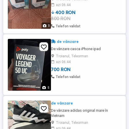
este mobil .
azi 06:44
400 RON
800 RON
3
Telefon validat
de vânzare
De vânzare casca iPhone ipad
Troianul, Teleorman
azi 06:44
700 RON
Telefon validat
5
de vânzare
De vânzare adidas original mare în
Vietnam
Troianul, Teleorman
azi 06:44