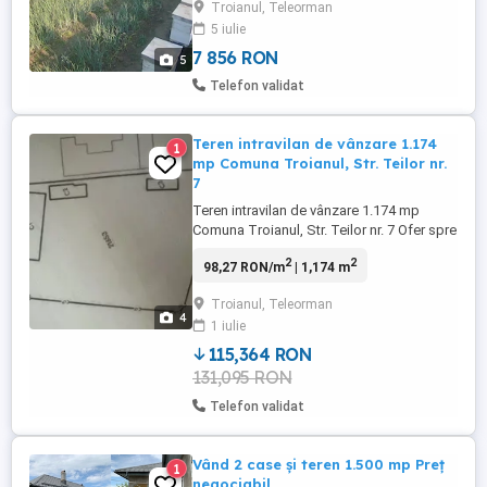
Troianul, Teleorman
izolata interior și exterior cu polistiren.
5 iulie
Casa a fost construita în anul 1994, având
curte de ...
7 856 RON
5
Telefon validat
Teren intravilan de vânzare 1.174
1
mp Comuna Troianul, Str. Teilor nr.
7
Teren intravilan de vânzare 1.174 mp
Comuna Troianul, Str. Teilor nr. 7 Ofer spre
vânzare un teren intravilan generos, în
2
2
98,27 RON/m
| 1,174 m
suprafață de 1.174 mp, deschidere 25 m,
situat în comuna Troianul, județul
Troianul, Teleorman
Teleorman, pe strada Teilor nr. 7 o zonă
4
1 iulie
liniștită, ideală pentru construcția unei
case sau deschiderea ...
115,364 RON
131,095 RON
Telefon validat
Vând 2 case și teren 1.500 mp Preț
1
negociabil