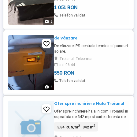
1 051 RON
Telefon validat
5
de vânzare
De vânzare IPS centrala termica si panouri
solare.
Troianul, Teleorman
azi 06:44
550 RON
Telefon validat
5
Ofer spre inchiriere Hala Troianul
Ofer spre inchiriere hala in com Troianul in
suprafata de 342 mp si curte aferenta de
500 mp.
2
2
3,84 RON/m
| 342 m