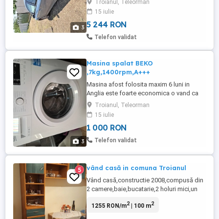
Troianul, Teleorman
15 iulie
5 244 RON
3
Telefon validat
Masina spalat BEKO
,7kg,1400rpm,A+++
Masina afost folosita maxim 6 luni in
Anglia este foarte economica o vand ca
mai am inca 2 ,se poate asigura si
Troianul, Teleorman
transport in Tr
15 iulie
1 000 RON
Telefon validat
3
vând casă in comuna Troianul
5
Vând casă,constructie 2008,compusă din
2 camere,baie,bucatarie,2 holuri mici,un
hol cat tine lungimea casei.Suprafata
2
2
1255 RON/m
| 100 m
totala a casei este de 100 m ,iar curtea are
560m .Toata tamplaria exterioara este