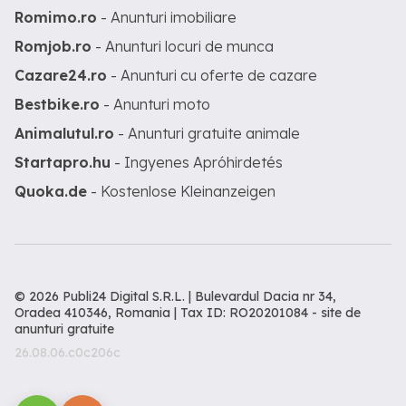
Romimo.ro
- Anunturi imobiliare
Romjob.ro
- Anunturi locuri de munca
Cazare24.ro
- Anunturi cu oferte de cazare
Bestbike.ro
- Anunturi moto
Animalutul.ro
- Anunturi gratuite animale
Startapro.hu
- Ingyenes Apróhirdetés
Quoka.de
- Kostenlose Kleinanzeigen
© 2026 Publi24 Digital S.R.L. | Bulevardul Dacia nr 34,
Oradea 410346, Romania | Tax ID: RO20201084 -
site de
anunturi gratuite
26.08.06.c0c206c