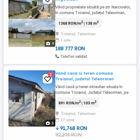
Vând proprietate situată pe str. Narciselor,
în comuna Troianul, județul Teleorman,
compusă din două case, anexă
2
2
1368 RON/m
| 138 m
gospodărească și teren intravilan de 1.500
mp. Casa principală (69 mp): * construită
Troianul, Teleorman
în 1963 din paiantă; * consolidată și
1 iulie
renovată complet anul trecut (interior și
9
exterior); * 3 camere, ...
188 777 RON
Telefon validat
Vand casa si teren comuna
2
Troianul, judetul Teleorman
Vând casă și teren intravilan situate în
comuna Troianul, Județul Teleorman, pe
Strada Speranței nr. 34. Proprietatea
2
2
891 RON/m
| 103 m
include: Suprafața construită a locuinței:
103 mp, compusă din 5 camere, o baie și
Troianul, Teleorman
un hol. Anexe: 46 mp. Teren intravilan: 997
27 iunie
mp. Casa este una bătrănească, ce a fost
5
extinsă în anul ...
91,768 RON
92,293 RON