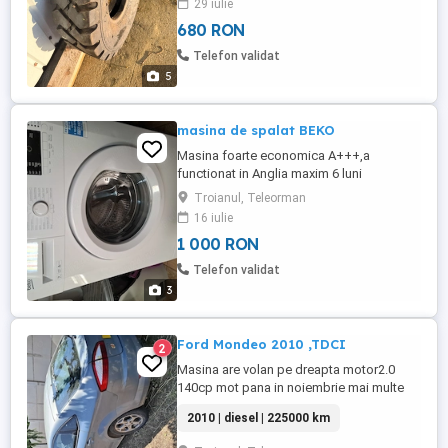
29 iulie
680 RON
Telefon validat
5
masina de spalat BEKO
Masina foarte economica A+++,a
functionat in Anglia maxim 6 luni
Troianul, Teleorman
16 iulie
1 000 RON
Telefon validat
3
Ford Mondeo 2010 ,TDCI
2
Masina are volan pe dreapta motor2.0
140cp mot pana in noiembrie mai multe
detalii la tel
2010 | diesel | 225000 km