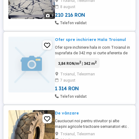
Troianul, Teleorman
Acte la zi, unic proprietar. 1 Wasap la
8 august
numărul
210 216 RON
9
Telefon validat
Ofer spre inchiriere Hala Troianul
Ofer spre inchiriere hala in com Troianul in
suprafata de 342 mp si curte aferenta de
500 mp.
2
2
3,84 RON/m
| 342 m
Troianul, Teleorman
7 august
1 314 RON
Telefon validat
De vânzare
Cauciucuri noi pentru stivuitor și alte
mașini agricole tractoare semanatori etc .
două bucăți noi ne folosite .
Troianul, Teleorman