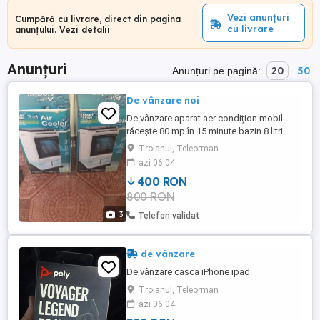
Vezi anunțuri
Cumpără cu livrare, direct din pagina
cu livrare
anunțului.
Vezi detalii
Anunțuri
20
50
Anunțuri pe pagină:
De vânzare noi
De vânzare aparat aer condițion mobil
răcește 80 mp în 15 minute bazin 8 litri
fără furtun cu bazin . face și cald și rece
Troianul, Teleorman
este mobil .
azi 06:04
400 RON
800 RON
3
Telefon validat
de vânzare
De vânzare casca iPhone ipad
Troianul, Teleorman
azi 06:04