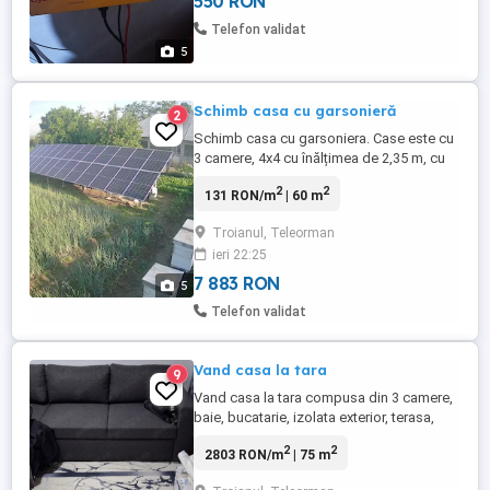
550 RON
Telefon validat
5
Schimb casa cu garsonieră
2
Schimb casa cu garsoniera. Case este cu
3 camere, 4x4 cu înălțimea de 2,35 m, cu
întrare separata din hol, tavanul este din
2
2
131 RON/m
| 60 m
placa de ciment de 10 cm, este invelita cu
tabla din aluminiu de 1 mm grosime si
Troianul, Teleorman
izolata interior și exterior cu polistiren.
ieri 22:25
Casa a fost construita în anul 1994, având
curte de ...
7 883 RON
5
Telefon validat
Vand casa la tara
9
Vand casa la tara compusa din 3 camere,
baie, bucatarie, izolata exterior, terasa,
apa de la retea, fantana, canalizare in curs
2
2
2803 RON/m
| 75 m
de bransare, fosa septica, asfalt, 2 anexe,
mobilata. La 110km fata de București.