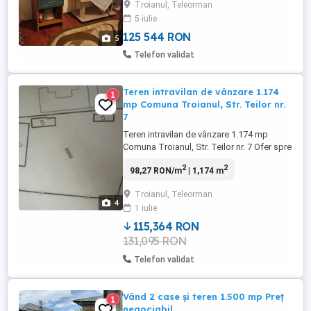
Troianul, Teleorman
termopan,iar cea interioara din lemn.Casa
5 iulie
se vinde utilată si mobilată.
125 544 RON
5
Telefon validat
Teren intravilan de vânzare 1.174
1
mp Comuna Troianul, Str. Teilor nr.
7
Teren intravilan de vânzare 1.174 mp
Comuna Troianul, Str. Teilor nr. 7 Ofer spre
vânzare un teren intravilan generos, în
2
2
98,27 RON/m
| 1,174 m
suprafață de 1.174 mp, deschidere 25 m,
situat în comuna Troianul, județul
Troianul, Teleorman
Teleorman, pe strada Teilor nr. 7 o zonă
4
1 iulie
liniștită, ideală pentru construcția unei
case sau deschiderea ...
115,364 RON
131,095 RON
Telefon validat
Vând 2 case și teren 1.500 mp Preț
1
negociabil