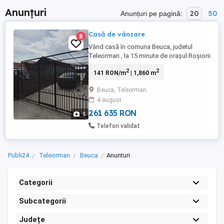
Anunțuri
20
50
Anunțuri pe pagină:
Casă de vânzare
8
Vând casă în comuna Beuca, judetul
Teleorman , la 15 minute de orașul Roșiorii
de Vede . Casa este compusa din 3
2
2
141 RON/m
| 1,860 m
dormitoare, baie , bucătărie, sufragerie cu
toate utilitățile . Casa se vinde complet
Beuca, Teleorman
mobilata SI utilata. Curtea are o suprafață
4 august
de 1860 mp, deține livada cu pomi
fructiferi , solar,bolta ...
261 635 RON
5
Telefon validat
Publi24
Teleorman
Beuca
Anunturi
Categorii
Subcategorii
Județe