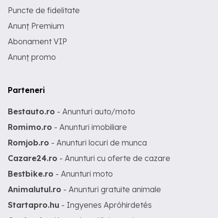
Puncte de fidelitate
Anunț Premium
Abonament VIP
Anunț promo
Parteneri
Bestauto.ro
- Anunturi auto/moto
Romimo.ro
- Anunturi imobiliare
Romjob.ro
- Anunturi locuri de munca
Cazare24.ro
- Anunturi cu oferte de cazare
Bestbike.ro
- Anunturi moto
Animalutul.ro
- Anunturi gratuite animale
Startapro.hu
- Ingyenes Apróhirdetés