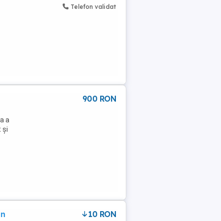
Telefon validat
900 RON
a a
 și
in
10 RON