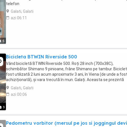
telefon
Galati, Galati
azi 06:11
5
Bicicleta BTWIN Riverside 500
Vând bicicletă BTWIN Riverside 500. Roți 28 inch (700x38C),
schimbător Shimano 9 pinioane, frâne Shimano pe tambur. Biciclet
fost utilizată 2 luni acum aproximativ 3 ani, în Viena (de unde a fost
achiziționată), și vara trecută în mun. Galați. Aceasta se prezintă
imprcabil din punct de vedere ...
Galati, Galati
azi 00:06
3
Pedometru vorbitor (mersul pe jos si joggingul dev