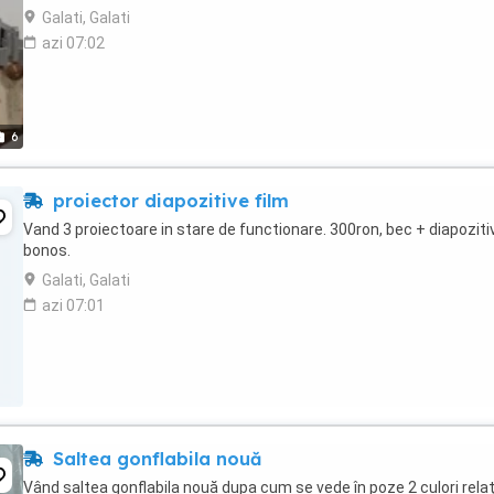
Galati, Galati
azi 07:02
6
proiector diapozitive film
Vand 3 proiectoare in stare de functionare. 300ron, bec + diapoziti
bonos.
Galati, Galati
azi 07:01
Saltea gonflabila nouă
Vând saltea gonflabila nouă dupa cum se vede în poze 2 culori relați