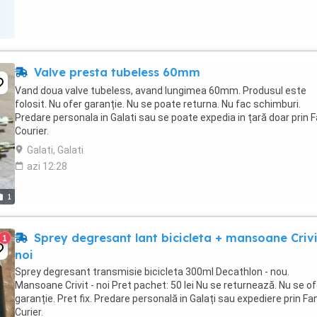
Valve presta tubeless 60mm
Vand doua valve tubeless, avand lungimea 60mm. Produsul este
folosit. Nu ofer garanție. Nu se poate returna. Nu fac schimburi.
Predare personala in Galati sau se poate expedia in țară doar prin 
Courier.
Galati, Galati
azi 12:28
1
Sprey degresant lant bicicleta + mansoane Crivi
1
noi
Sprey degresant transmisie bicicleta 300ml Decathlon - nou.
Mansoane Crivit - noi Pret pachet: 50 lei Nu se returnează. Nu se o
garanție. Pret fix. Predare personală in Galați sau expediere prin Fa
Curier.