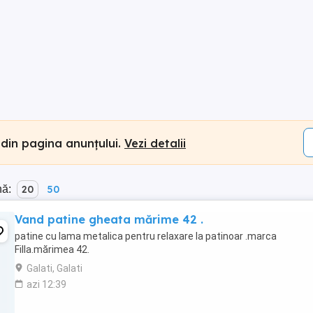
 din pagina anunțului.
Vezi detalii
nă:
20
50
Vand patine gheata mărime 42 .
patine cu lama metalica pentru relaxare la patinoar .marca
Filla.mărimea 42.
Galati, Galati
azi 12:39