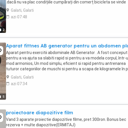
.dacă nu va plac condițiile cumpărați din comerț bicicleta se vinde
numai de la domiciliu ...
Galati, Galati
azi 07:48
2
Aparat fittnes AB generator pentru un abdomen pl
Aparat pentru exercitii abdominale AB Generator . A fost conceput
pentru a va ajuta sa slabiti rapid si pentru a va modela corpul, într-
mod armonios, Un mod simplu, eficient si rapid pentru antrenarea
tuturor categoriilor de muschi si pentru a scapa de kilogramele în 
chiar la tine acasa. Aparatul ...
Galati, Galati
azi 07:34
5
proiectoare diapozitive film
Vand 3 aparate proiectie diapozitive filme, pret 300ron. Bonus bec
rezerva + multe diapozitive(ERMITAJ)