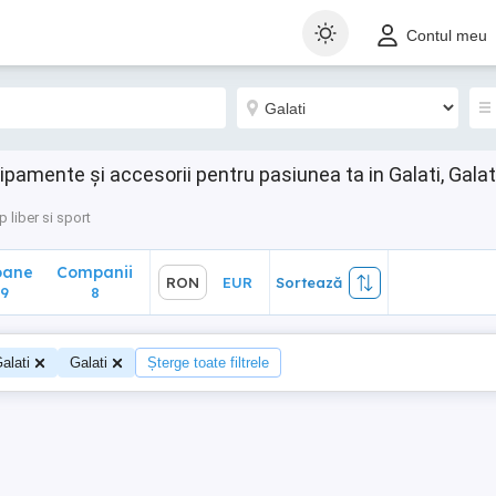
ane
Companii
RON
EUR
Sortează
Contul meu
8
hipamente și accesorii pentru pasiunea ta in Galati, Galat
 liber si sport
oane
Companii
RON
EUR
Sortează
9
8
alati
Galati
Șterge toate filtrele