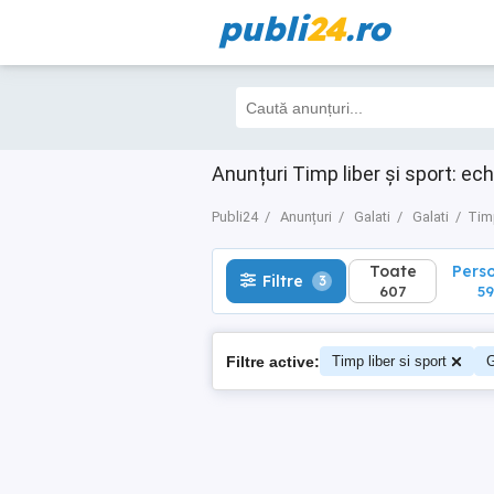
publi
24
.ro
Toate
Perso
Filtre
3
607
599
Anunțuri Timp liber și sport: ec
Publi24
Anunțuri
Galati
Galati
Timp
Toate
Pers
Filtre
3
607
59
Filtre active:
Timp liber si sport
G