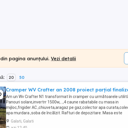
 din pagina anunțului.
Vezi detalii
nă:
20
50
Cramper WV Crafter an 2008 proiect parțial finaliz
Am un Wv Crafter N1 transformat în cramper cu următoarele utilită
Panouri solare,invertrr 1500w,...,4 caune rabatabile cu masa in
mijloc,frigider AC ,chiuveta,aragaz pe gaz,colector apa curata,cole
apa murdara ,soba de încălzit. Rafturi de depozitare. Masa este
rabatabila la nivelul scaunelor ...
Galati, Galati
azi 12:40