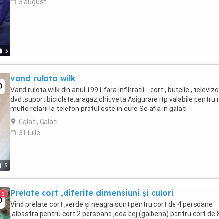
3 august
3
vand rulota wilk
Vand rulota wilk din anul 1991 fara infiltratii ...cort , butelie , televiz
dvd ,suport biciclete,aragaz,chiuveta Asigurare itp valabile pentru
multe relatii la telefon pretul este in euro Se afla in galati
Galati, Galati
31 iulie
5
Prelate cort ,diferite dimensiuni și culori
1
Vînd prelate cort ,verde și neagra sunt pentru cort de 4 persoane
,albastra pentru cort 2 persoane ,cea bej (galbena) pentru cort de 