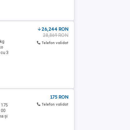
26,244 RON
28,869 RON
0kg
Telefon validat
ko
 cu 3
175 RON
Telefon validat
ț 175
100
ma și