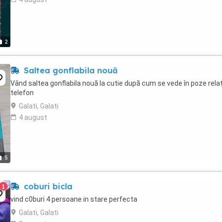
2
Saltea gonflabila nouă
Vând saltea gonflabila nouă la cutie după cum se vede în poze relați
telefon
Galati, Galati
4 august
5
coburi bicla
1
vind c0buri 4 persoane in stare perfecta
Galati, Galati