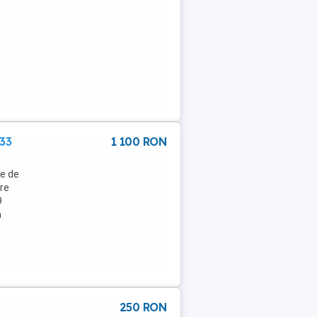
333
1 100 RON
te de
are
9
a
250 RON