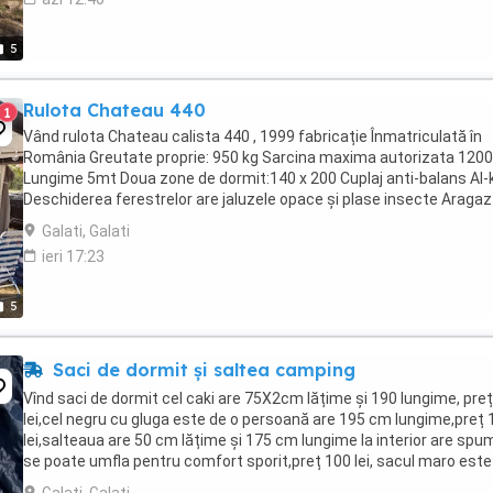
5
Rulota Chateau 440
1
Vând rulota Chateau calista 440 , 1999 fabricație Înmatriculată în
România Greutate proprie: 950 kg Sarcina maxima autorizata 120
Lungime 5mt Doua zone de dormit:140 x 200 Cuplaj anti-balans Al-
Deschiderea ferestrelor are jaluzele opace și plase insecte Aragaz
arzătoare Frigider cu compartiment ...
Galati, Galati
ieri 17:23
5
Saci de dormit și saltea camping
Vînd saci de dormit cel caki are 75X2cm lățime și 190 lungime, pre
lei,cel negru cu gluga este de o persoană are 195 cm lungime,preț 
lei,salteaua are 50 cm lățime și 175 cm lungime la interior are spu
se poate umfla pentru comfort sporit,preț 100 lei, sacul maro este
sezon toamna iarna ...