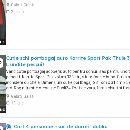
Galati, Galati
25 iulie
4
Cutie schi portbagaj auto Karrite Sport Pak Thule 
L undite pescuit
Vand cutie portbagaj acoperis auto pentru schiuri sau pentru undi
pescuit: Karrite Sport Pak volum 333 litri, stare foarte buna. Cutia 
inchidere cu cheie. Dimensiuni cutie portbagaj: 231 cm x 31 cm x 5
cm. Rog a trimite mesaj pe Publi24. Pret de vara, fara schiuri si far
bete de schiuri: 1100 ...
Galati, Galati
19 iulie
3
Cort 4 persoane +sac de dormit dublu.