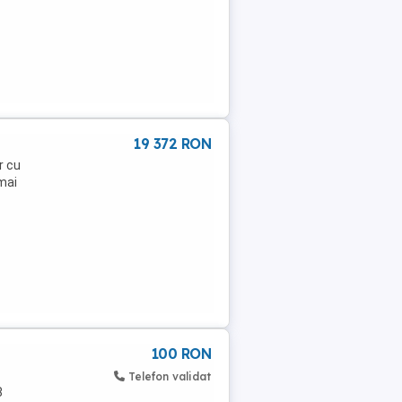
19 372 RON
or cu
 mai
100 RON
Telefon validat
8