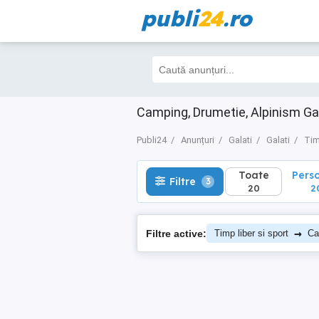
publi
24
.ro
Toate
Perso
Filtre
3
20
20
Camping, Drumetie, Alpinism Gal
Publi24
Anunțuri
Galati
Galati
Tim
Toate
Pers
Filtre
3
20
2
→
Filtre active:
Timp liber si sport
Ca