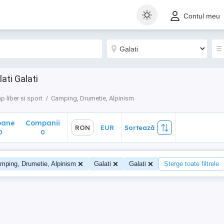
ane
Companii
RON
EUR
Sortează
Contul meu
0
ati Galati
p liber si sport
Camping, Drumetie, Alpinism
oane
Companii
RON
EUR
Sortează
0
0
mping, Drumetie, Alpinism
Galati
Galati
Șterge toate filtrele