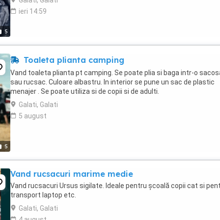
Galati, Galati
ieri 14:59
5
Toaleta plianta camping
Vand toaleta plianta pt camping. Se poate plia si baga intr-o sacos
sau rucsac. Culoare albastru. In interior se pune un sac de plastic
menajer . Se poate utiliza si de copii si de adulti.
Galati, Galati
5 august
5
Vand rucsacuri marime medie
Vand rucsacuri Ursus sigilate. Ideale pentru școală copii cat si pen
transport laptop etc.
Galati, Galati
4 august